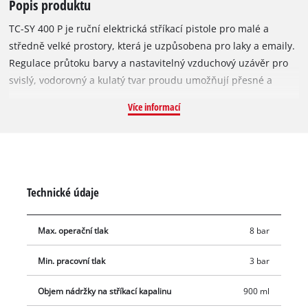
Popis produktu
TC-SY 400 P je ruční elektrická stříkací pistole pro malé a
středně velké prostory, která je uzpůsobena pro laky a emaily.
Regulace průtoku barvy a nastavitelný vzduchový uzávěr pro
svislý, vodorovný a kulatý tvar proudu umožňují přesné a
flexibilní přizpůsobení se jakémukoliv použití. Odnímatelná
Více informací
stříkací hlava umožňuje výměnu barvy a snadné vyčištění
všech prvků, které přicházejí do styku s barvou. Nádoba 0,9
litru umožňuje dlouhou práci bez doplňování barvy. Přípojka k
hadici je v balení
Technické údaje
Max. operační tlak
8 bar
Min. pracovní tlak
3 bar
Objem nádržky na stříkací kapalinu
900 ml