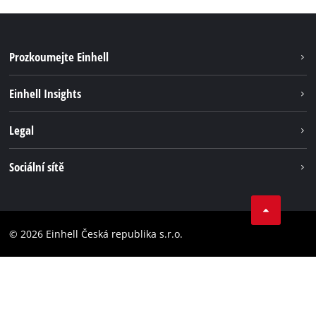
Prozkoumejte Einhell
Udržitelnost
Einhell Insights
Servis
Kariéra
Legal
Systém akumulátorů
Einhell celosvětově
Tiráž
Sociální sítě
Ochrana osobních údajů
Facebook
Dodržování předpisů
YouТube
Prohlášení o přístupnosti
© 2026 Einhell Česká republika s.r.o.
Instagram