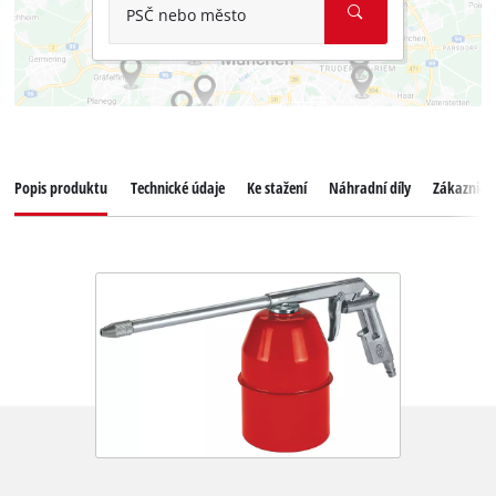
PSČ nebo město
Popis produktu
Technické údaje
Ke stažení
Náhradní díly
Zákaznický