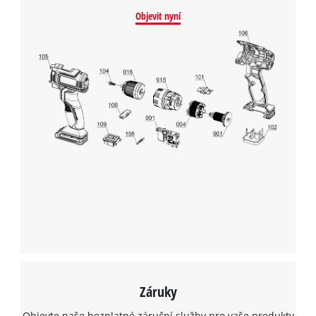
Objevit nyní
K načtení služby Google Maps
potřebujeme váš souhlas!
This content is not permitted to load due
to trackers that are not disclosed to the
visitor. The website owner needs to setup
the site with their CMP to add this content
to the list of technologies used.
Powered by
Usercentrics Consent
Management Platform
Záruky
Objevte naše bezplatné záruční služby pro vaše produkty