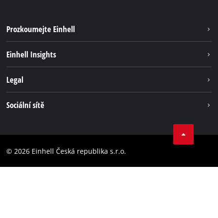
Prozkoumejte Einhell
Udržitelnost
Einhell Insights
Servis
Kariéra
Legal
Systém akumulátorů
Einhell celosvětově
Tiráž
Sociální sítě
Ochrana osobních údajů
Facebook
Dodržování předpisů
YouТube
Prohlášení o přístupnosti
© 2026 Einhell Česká republika s.r.o.
Instagram