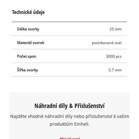
Spony jsou vhodné pro všechno pneumatické nářadí, které
Technické údaje
pracuje se sponami šířky 5,7 mm a délky 25 mm. Výrobek
obsahuje 3 000 spon.
Délka svorky
25 mm
Materiál svorek
pozinkovaná ocel
Počet spon
3000 pcs
Šířka svorky
5.7 mm
Náhradní díly & Příslušenství
Najděte vhodné náhradní díly nebo příslušenství k vašim
produktům Einhell.