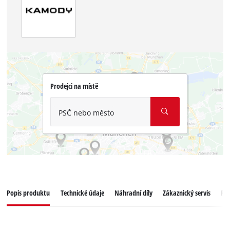
Prodejci na místě
PSČ nebo město
Popis produktu
Technické údaje
Náhradní díly
Zákaznický servis
Re