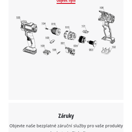
Objevit nyní
K načtení služby Google Maps
potřebujeme váš souhlas!
This content is not permitted to load due
to trackers that are not disclosed to the
visitor. The website owner needs to setup
the site with their CMP to add this content
to the list of technologies used.
Powered by
Usercentrics Consent
Management Platform
Záruky
Objevte naše bezplatné záruční služby pro vaše produkty