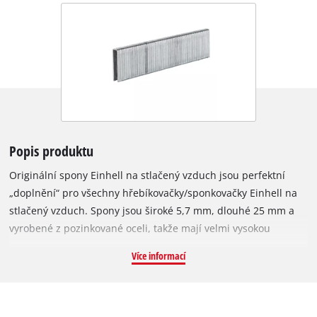
Popis produktu
Originální spony Einhell na stlačený vzduch jsou perfektní
„doplnění“ pro všechny hřebíkovačky/sponkovačky Einhell na
stlačený vzduch. Spony jsou široké 5,7 mm, dlouhé 25 mm a
vyrobené z pozinkované oceli, takže mají velmi vysokou
odolnost proti korozi. Sponkovačkou Einhell lze bleskově
Více informací
zvládnout různé úkoly: například upevnění drátů nebo
dřevěných lišt, čalounění nábytku a při rekonstrukcích a
renovacích jsou spony ideální pro upevnění tenkých
dřevěných lišt, dekorací, fólií, palubek nebo těžkých textilií.