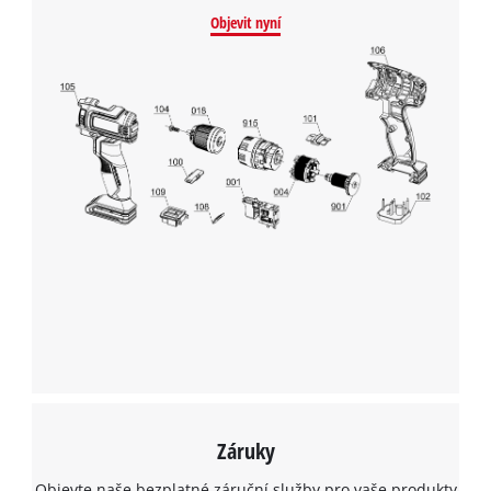
Objevit nyní
Záruky
Objevte naše bezplatné záruční služby pro vaše produkty