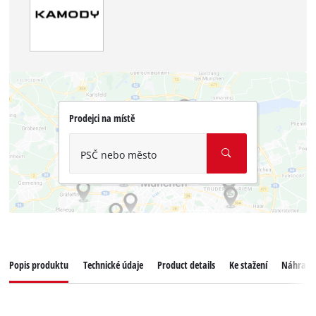
Prodejci na místě
PSČ nebo město
Popis produktu
Technické údaje
Product details
Ke stažení
Náhradní