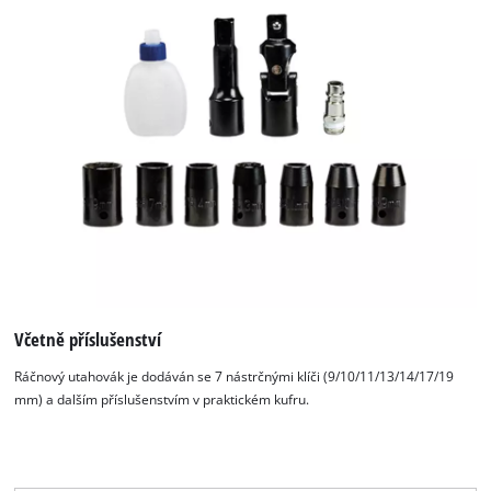
This content is not permitted to load due
to trackers that are not disclosed to the
visitor. The website owner needs to setup
the site with their CMP to add this content
to the list of technologies used.
Powered by
Usercentrics Consent
Management Platform
Včetně příslušenství
Ráčnový utahovák je dodáván se 7 nástrčnými klíči (9/10/11/13/14/17/19
mm) a dalším příslušenstvím v praktickém kufru.