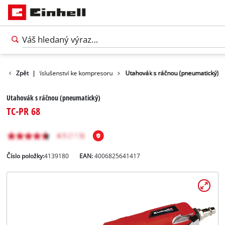
í nářadí
Zpět
|
Příslušenství ke kompresoru
Utahovák s ráčnou (pneumatický)
Utahovák s ráčnou (pneumatický)
TC-PR 68
Číslo položky:
4139180
EAN:
4006825641417