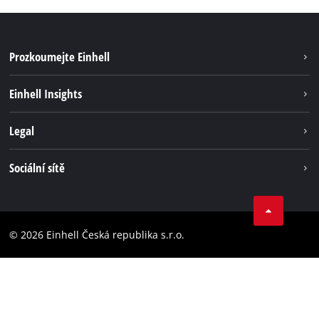
Prozkoumejte Einhell
Udržitelnost
Einhell Insights
Servis
Kariéra
Legal
Systém akumulátorů
Einhell celosvětově
Tiráž
Sociální sítě
Ochrana osobních údajů
Facebook
Dodržování předpisů
YouТube
Prohlášení o přístupnosti
© 2026 Einhell Česká republika s.r.o.
Instagram