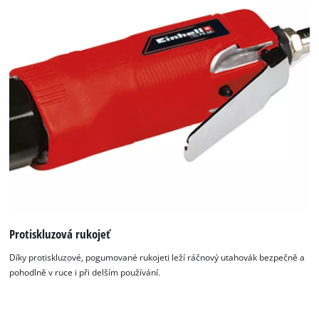
Protiskluzová rukojeť
Díky protiskluzové, pogumované rukojeti leží ráčnový utahovák bezpečně a
pohodlně v ruce i při delším používání.
K načtení služby Google Maps
potřebujeme váš souhlas!