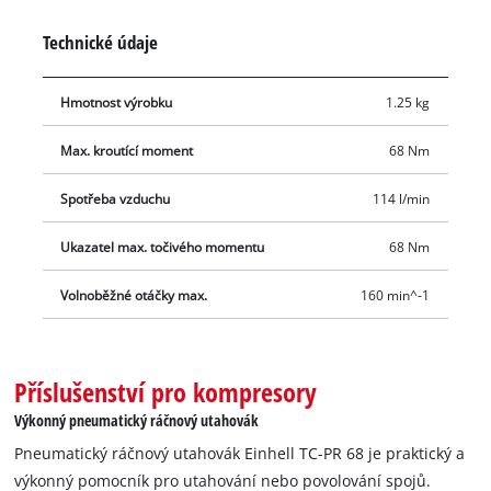
kloubu je ráčnový šroubovák dodáván také s a lahvíičkou na
Technické údaje
olej. Dodáváno v praktickém přepravním a skladovacím
pouzdře.
Hmotnost výrobku
1.25 kg
Max. kroutící moment
68 Nm
Spotřeba vzduchu
114 l/min
Ukazatel max. točivého momentu
68 Nm
Volnoběžné otáčky max.
160 min^-1
Příslušenství pro kompresory
Výkonný pneumatický ráčnový utahovák
Pneumatický ráčnový utahovák Einhell TC-PR 68 je praktický a
výkonný pomocník pro utahování nebo povolování spojů.