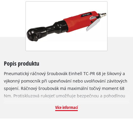
Popis produktu
Pneumatický ráčnový šroubovák Einhell TC-PR 68 je šikovný a
výkonný pomocník při upevňování nebo uvolňování závitových
spojení. Ráčnový šroubovák má maximální točivý moment 68
Nm. Protiskluzová rukojeť umožňuje bezpečnou a pohodlnou
práci. Špičkový výkon nabízí pneumatický pohon pomocí
Více informací
hadice s vnitřním průměrem 9 milimetrů nebo více. Na hlavici
ráčny lze nastavit otáčení ve směru i proti směru hodinových
ručiček. Kromě 7 nástrčných klíčů o rozměrech
9/10/11/13/14/17/19 milimetrů, nástavce a univerzálního