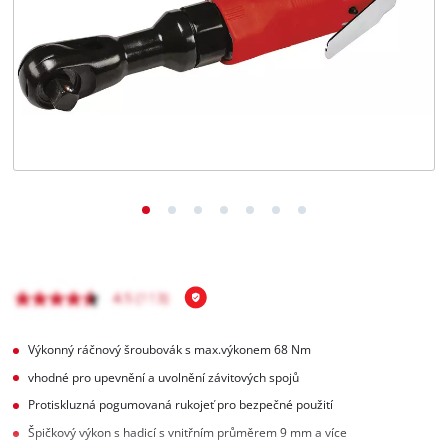
čeština
CS
čeština
English
Deutsch
Výkonný ráčnový šroubovák s max.výkonem 68 Nm
vhodné pro upevnění a uvolnění závitových spojů
Protiskluzná pogumovaná rukojeť pro bezpečné použití
Špičkový výkon s hadicí s vnitřním průměrem 9 mm a více