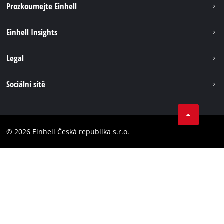
Prozkoumejte Einhell
Udržitelnost
Einhell Insights
Servis
Kariéra
Legal
Systém akumulátorů
Einhell celosvětově
Tiráž
Sociální sítě
Ochrana osobních údajů
Facebook
Dodržování předpisů
YouТube
Prohlášení o přístupnosti
© 2026 Einhell Česká republika s.r.o.
Instagram