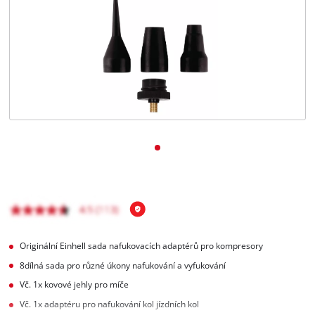
čeština
CS
čeština
English
Deutsch
Originální Einhell sada nafukovacích adaptérů pro kompresory
8dílná sada pro různé úkony nafukování a vyfukování
Vč. 1x kovové jehly pro míče
Vč. 1x adaptéru pro nafukování kol jízdních kol