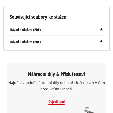
určen pro ventily s vnitřním průměrem od 8 mm. Součástí
dodávky je také adaptér pro použití s běžně dostupnými
Související soubory ke stažení
šroubovacími ventily. Sada se velmi snadno používá a zabírá
minimum místa.
Návod k obsluze (PDF)
Návod k obsluze (PDF)
Náhradní díly & Příslušenství
Najděte vhodné náhradní díly nebo příslušenství k vašim
produktům Einhell.
Objevit nyní