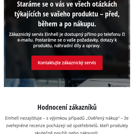
Staráme se o vás ve všech otázkách
týkajících se vašeho produktu – před,
během a po nákupu.
Zákaznický servis Einhell je dostupný přímo po telefonu či
e-mailu. Postaráme se o vaše požadavky, dotazy k
produktu, náhradní díly a opravy.
Kontaktujte zákaznický servis
Hodnocení zákazníků
Einhell nezajišťuje – s výjimkou případů „Ověřený nákup“ – že
zveřejněné recenze pocházejí od spotřebitelů, kteří produkty
skutečně použili nebo zakoupili.