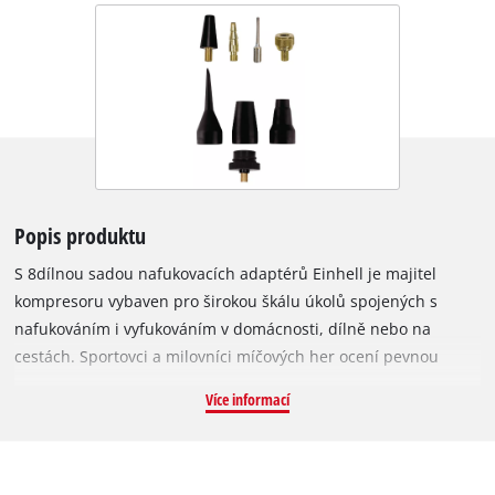
Popis produktu
S 8dílnou sadou nafukovacích adaptérů Einhell je majitel
kompresoru vybaven pro širokou škálu úkolů spojených s
nafukováním i vyfukováním v domácnosti, dílně nebo na
cestách. Sportovci a milovníci míčových her ocení pevnou
kovovou jehlu, kterou lze nafukovat různé typy míčů. Díky této
Více informací
sadě lze snadno nafukovat pneumatiky automobilů a
motocyklů, basketbalové, fotbalové či volejbalové míče nebo i
nafukovací matrace a čluny. Robustní ventilový adaptér
umožňuje pohodlné nafukování jízdních kol. Další adaptér je