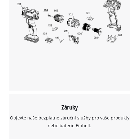
K načtení služby Google Maps
potřebujeme váš souhlas!
This content is not permitted to load due
to trackers that are not disclosed to the
visitor. The website owner needs to setup
the site with their CMP to add this content
to the list of technologies used.
Powered by
Usercentrics Consent
Management Platform
Záruky
Objevte naše bezplatné záruční služby pro vaše produkty
nebo baterie Einhell.