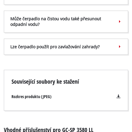
to trackers that are not disclosed to the
visitor. The website owner needs to setup
the site with their CMP to add this content
Může čerpadlo na čistou vodu také přesunout
to the list of technologies used.
odpadní vodu?
Powered by
Usercentrics Consent
Management Platform
Lze čerpadlo použít pro zavlažování zahrady?
Související soubory ke stažení
Rozkres produktu (JPEG)
Vhodné příslušenství pro GC-SP 3580 LL