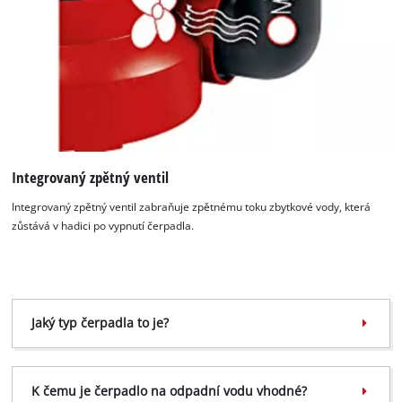
Integrovaný zpětný ventil
Integrovaný zpětný ventil zabraňuje zpětnému toku zbytkové vody, která
zůstává v hadici po vypnutí čerpadla.
Jaký typ čerpadla to je?
K načtení služby Google Maps
potřebujeme váš souhlas!
K čemu je čerpadlo na odpadní vodu vhodné?
This content is not permitted to load due