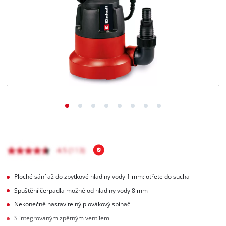
čeština
CS
čeština
English
Deutsch
Ploché sání až do zbytkové hladiny vody 1 mm: otřete do sucha
Spuštění čerpadla možné od hladiny vody 8 mm
Nekonečně nastavitelný plovákový spínač
S integrovaným zpětným ventilem