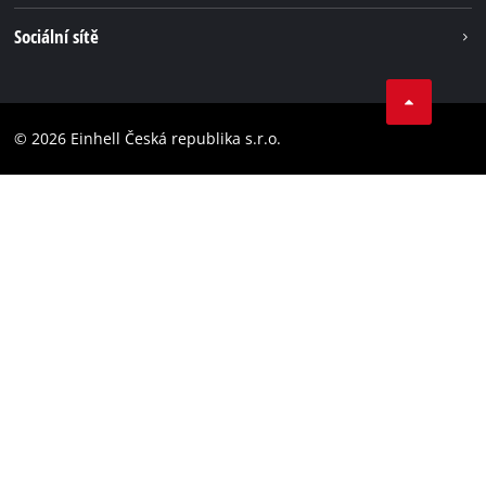
Einhell celosvětově
Tiráž
Sociální sítě
Ochrana osobních údajů
Facebook
Dodržování předpisů
YouТube
Prohlášení o přístupnosti
© 2026 Einhell Česká republika s.r.o.
Instagram