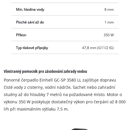
Integrovaný zpětný ventil zabraňuje zpětnému toku při
vypnutí. Ponorné čerpadlo se snadno přenáší a skladuje díky
Min. hladina vody
8 mm
praktickému navíječi kabelu a integrovanému robustnímu
držadlu. Ponorné čerpadlo má připojení AG s úhlem 90° o
Ploché sání až do
1 mm
průměru 47,8 mm (1 1/2„) a připojení pro hadice o průměru
Příkon
350 W
25/38 mm, jakož i vnější závit o průměru 33,3 mm (1“).
Součástí balení je rychlospojka pro rychlou výměnu hadice.
Typ tlakové přípojky
47,8 mm (G11/2 IG)
Všestranný pomocník pro zásobování zahrady vodou
Ponorné čerpadlo Einhell GC-SP 3580 LL zajišťuje dopravu
čisté vody z cisterny, vodní nádrže, šachet nebo zahradní
studny až do hloubky 7 metrů na požadované místo. Motor o
výkonu 350 W poskytuje dostatečný výkon pro čerpání až 8 000
l/h při maximálním výtlaku 7,5 m.