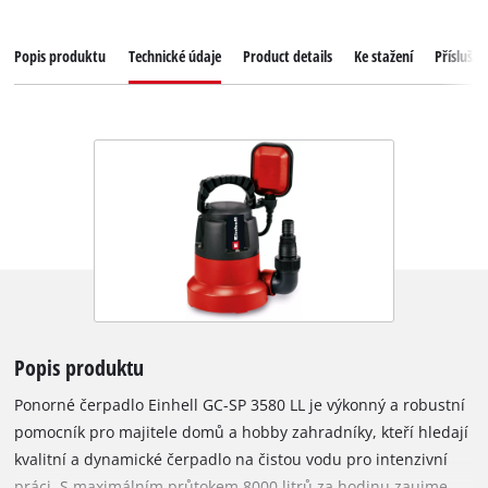
Popis produktu
Technické údaje
Product details
Ke stažení
Příslušen
Popis produktu
Ponorné čerpadlo Einhell GC-SP 3580 LL je výkonný a robustní
pomocník pro majitele domů a hobby zahradníky, kteří hledají
kvalitní a dynamické čerpadlo na čistou vodu pro intenzivní
práci. S maximálním průtokem 8000 litrů za hodinu zaujme