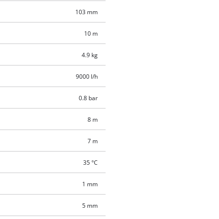
103 mm
10 m
4.9 kg
9000 l/h
0.8 bar
8 m
7 m
35 °C
1 mm
5 mm