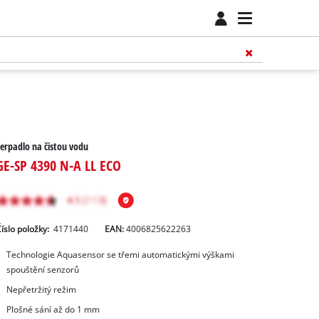
erpadlo na čistou vodu
GE-SP 4390 N-A LL ECO
íslo položky:
4171440
EAN:
4006825622263
Technologie Aquasensor se třemi automatickými výškami
spouštění senzorů
Nepřetržitý režim
Plošné sání až do 1 mm