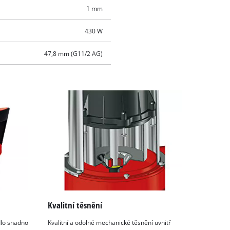
1 mm
430 W
47,8 mm (G11/2 AG)
Kvalitní těsnění
dlo snadno
Kvalitní a odolné mechanické těsnění uvnitř