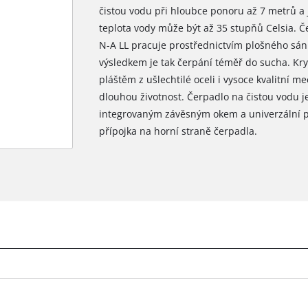
čistou vodu při hloubce ponoru až 7 metrů a
teplota vody může být až 35 stupňů Celsia. Č
N-A LL pracuje prostřednictvím plošného sán
výsledkem je tak čerpání téměř do sucha. Kry
pláštěm z ušlechtilé oceli i vysoce kvalitní 
dlouhou životnost. Čerpadlo na čistou vodu
integrovaným závěsným okem a univerzální p
přípojka na horní straně čerpadla.