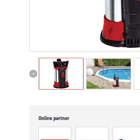
čeština
CS
čeština
English
Deutsch
Online partner