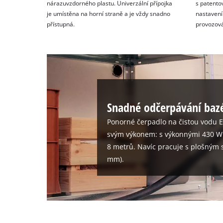
nárazuvzdorného plastu. Univerzální přípojka
s patent
je umístěna na horní straně a je vždy snadno
nastavení
přístupná.
provozová
Snadné odčerpávání baz
Ponorné čerpadlo na čistou vodu E
svým výkonem: s výkonnými 430 W 
8 metrů. Navíc pracuje s plošným 
mm).