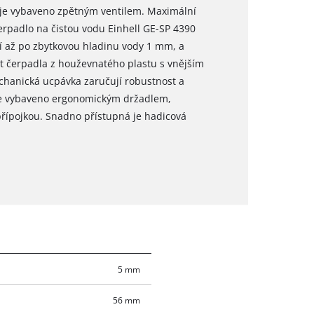
 je vybaveno zpětným ventilem. Maximální
erpadlo na čistou vodu Einhell GE-SP 4390
í až po zbytkovou hladinu vody 1 mm, a
t čerpadla z houževnatého plastu s vnějším
mechanická ucpávka zaručují robustnost a
 je vybaveno ergonomickým držadlem,
řípojkou. Snadno přístupná je hadicová
5 mm
56 mm