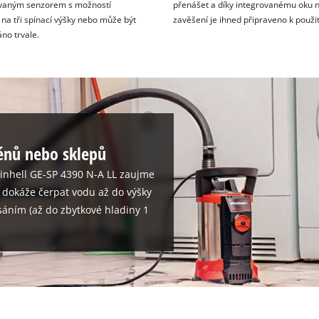
ovaným senzorem s možností
přenášet a díky integrovanému oku 
 na tři spínací výšky nebo může být
zavěšení je ihned připraveno k použit
no trvale.
énů nebo sklepů
inhell GE-SP 4390 N-A LL zaujme
dokáže čerpat vodu až do výšky
sáním (až do zbytkové hladiny 1