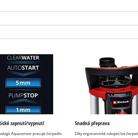
visitor. The website owner needs to setup
the site with their CMP to add this content
to the list of technologies used.
Powered by
Usercentrics Consent
Management Platform
ické zapnutí/vypnutí
Snadná přeprava
nologii Aquasensor pracuje čerpadlo
Díky ergonomické rukojeti lze čerpa