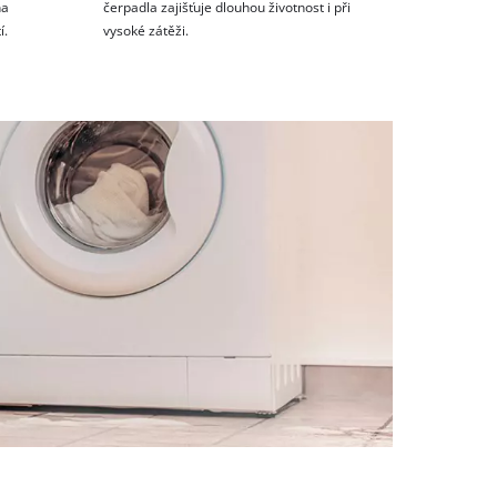
na
čerpadla zajišťuje dlouhou životnost i při
í.
vysoké zátěži.