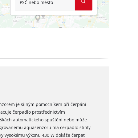
PSČ nebo město
enzorem je silným pomocníkem při čerpání
racuje čerpadlo prostřednictvím
ýškách automatického spuštění nebo může
tegrovanému aquasenzoru má čerpadlo štíhlý
 Díky vysokému výkonu 430 W dokáže čerpat