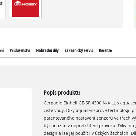
ení
Příslušenství
Náhradní díly
Zákaznický servis
Recenze
Popis produktu
Čerpadlo Einhell GE-SP 4390 N-A LL s aquas
čisté vody. Díky aquasenzorové technologii p
patentovaného nastavení senzorů ve třech v
být použito v nepřetržitém provozu. Díky in
design a lze jej použít i v úzkých šachtách.