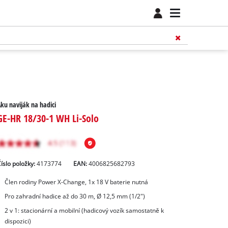
ku naviják na hadici
GE-HR 18/30-1 WH Li-Solo
íslo položky:
4173774
EAN:
4006825682793
Člen rodiny Power X-Change, 1x 18 V baterie nutná
Pro zahradní hadice až do 30 m, Ø 12,5 mm (1/2")
2 v 1: stacionární a mobilní (hadicový vozík samostatně k
dispozici)