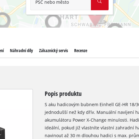
PSČ nebo město
ení
Náhradní díly
Zákaznický servis
Recenze
Popis produktu
S aku hadicovým bubnem Einhell GE-HR 18/30
jednodušší než kdy dřív. Manuální navíjení 
akumulátoru Power X-Change minulosti. Hadi
ideální, pokud již vlastníte vlastní zahradní h
navinout až 30 m dlouhou hadici s max. prů