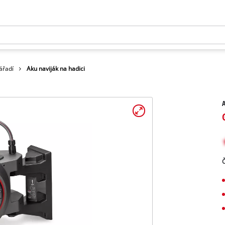
ářadí
Aku naviják na hadici
A
Č