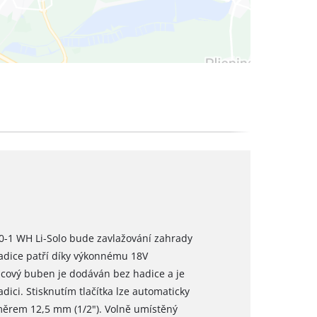
-1 WH Li-Solo bude zavlažování zahrady
hadice patří díky výkonnému 18V
cový buben je dodáván bez hadice a je
adici. Stisknutím tlačítka lze automaticky
měrem 12,5 mm (1/2"). Volně umístěný