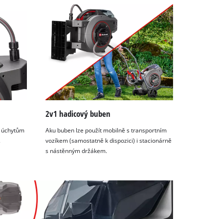
2v1 hadicový buben
m úchytům
Aku buben lze použít mobilně s transportním
.
vozíkem (samostatně k dispozici) i stacionárně
s nástěnným držákem.