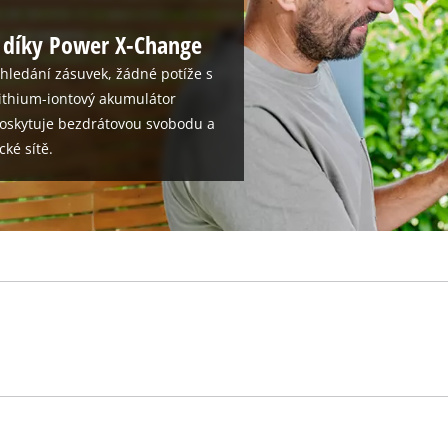
 díky Power X-Change
hledání zásuvek, žádné potíže s
ithium-iontový akumulátor
oskytuje bezdrátovou svobodu a
cké sítě.