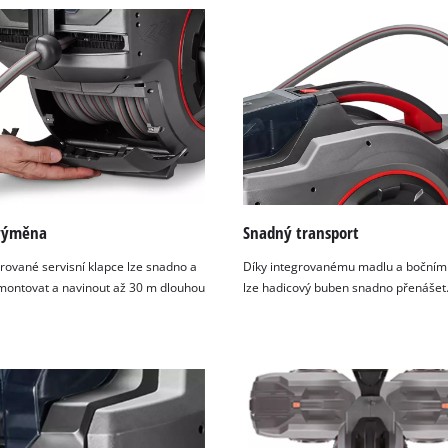
visitor. The website owner needs to setup
the site with their CMP to add this content
to the list of technologies used.
Powered by
Usercentrics Consent
Management Platform
výměna
Snadný transport
grované servisní klapce lze snadno a
Díky integrovanému madlu a boční
montovat a navinout až 30 m dlouhou
lze hadicový buben snadno přenášet