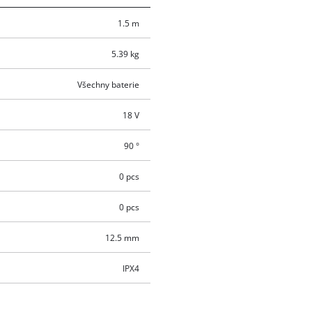
1.5 m
5.39 kg
Všechny baterie
18 V
90 °
0 pcs
0 pcs
12.5 mm
IPX4