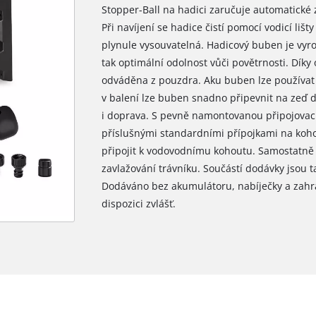
Stopper-Ball na hadici zaručuje automatické 
Při navíjení se hadice čistí pomocí vodicí lišt
plynule vysouvatelná. Hadicový buben je vyro
tak optimální odolnost vůči povětrnosti. Díky
odváděna z pouzdra. Aku buben lze používat 
v balení lze buben snadno připevnit na zeď do
i doprava. S pevně namontovanou připojovací 
příslušnými standardními přípojkami na kohou
připojit k vodovodnímu kohoutu. Samostatně
zavlažování trávníku. Součástí dodávky jsou t
Dodáváno bez akumulátoru, nabíječky a zahr
dispozici zvlášť.