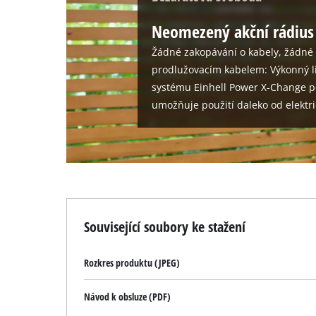
Neomezený akční rádius
Žádné zakopávání o kabely, žádné 
prodlužovacím kabelem: Výkonný l
systému Einhell Power X-Change p
umožňuje použití daleko od elektri
Související soubory ke stažení
Rozkres produktu (JPEG)
Návod k obsluze (PDF)