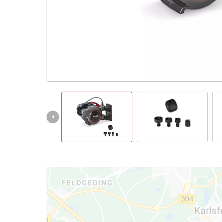
čeština
CS
čeština
English
Deutsch