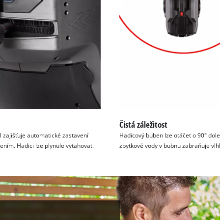
Čistá záležitost
l zajišťuje automatické zastavení
Hadicový buben lze otáčet o 90° dolev
ením. Hadici lze plynule vytahovat.
zbytkové vody v bubnu zabraňuje vlhk