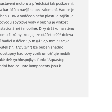
zastavení motoru a předchází tak poškození.
y a kartáčů a navíjí se bez zalomení. Hadice je
ben z UV- a voděodolného plastu a zajišťuje
 odvodu zbytkové vody v bubnu je vlhkost
stacionárně i mobilně. Díky držáku na stěnu
mu či kůlny, kde jej lze otáčet o 90° doleva
hadicí o délce 1,5 m (Ø 12,5 mm / 1/2") a
tek (1", 1/2", 3/4") lze buben snadno
 dostupný hadicový vozík umožňuje mobilní
aké dvě rychlospojky s funkcí Aquastop.
adní hadice. Tyto komponenty jsou k