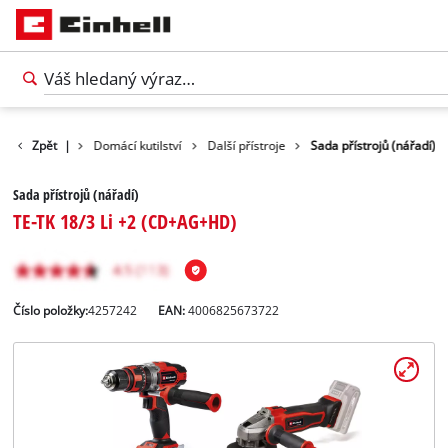
Produkty
Zpět
|
Domácí kutilství
Další přístroje
Sada přístrojů (nářadí)
Sada přístrojů (nářadí)
TE-TK 18/3 Li +2 (CD+AG+HD)
Číslo položky:
4257242
EAN:
4006825673722