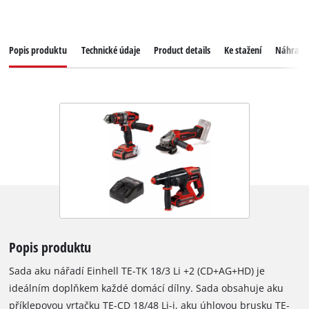
Popis produktu
Technické údaje
Product details
Ke stažení
Náhradní
Popis produktu
Sada aku nářadí Einhell TE-TK 18/3 Li +2 (CD+AG+HD) je
ideálním doplňkem každé domácí dílny. Sada obsahuje aku
příklepovou vrtačku TE-CD 18/48 Li-i, aku úhlovou brusku TE-