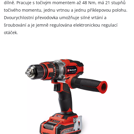
dílně. Pracuje s točivým momentem až 48 Nm, má 21 stupňů
točivého momentu (tvrdého) 48 Nm a nabízí 21 stupňů
točivého momentu, jednu vrtnou a jednu příklepovou polohu.
momentu, jeden režim vrtání a jeden režim příklepu.
Dvourychlostní převodovka umožňuje silné vrtání a
2stupňová převodovka pro výkonné vrtání a šroubování je
šroubování a je jemně regulována elektronickou regulací
přesně řízená pomocí elektroniky regulace otáček. Optimální
otáček.
práci v tmavých prostorech zajišťuje integrované LED
osvětlení. Ergonomický design, měkký úchop a přídavná
rukojeť zajišťují pohodlnou manipulaci. Aku vrtací kladivo
Einhell TE-HD 18/20 Li nabízí čtyři režimy: vrtání, příklepové
vrtání a sekání s i bez aretace. Pneumatický příklepový
mechanismus poskytuje silnou energii 1,8 J. S tímto přístrojem
lze vrtat otvory o průměru až 20 mm do betonu. Výkonné
zařízení dosahuje příklepové frekvence až 4 750 úderů za
minutu. Díky elektronické regulaci otáček lze výkon snadno
přizpůsobit materiálu i úkolu. Univerzální upínací systém SDS-
Plus je vybaven poloautomatickým systémem. Ergonomický
tvar s plochami Softgrip a přídavnou rukojetí zajišťuje
bezpečné držení i při práci s tvrdými materiály. Součástí je
LED světlo pro optimální osvětlení pracovní plochy a