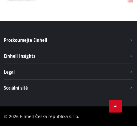
Prozkoumejte Einhell
Udržitelnost
Einhell Insights
Servis
Kariéra
Legal
Systém akumulátorů
Einhell celosvětově
Tiráž
Sociální sítě
Ochrana osobních údajů
Facebook
Dodržování předpisů
YouТube
Prohlášení o přístupnosti
© 2026 Einhell Česká republika s.r.o.
Instagram