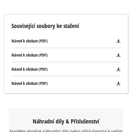
visitor. The website owner needs to setup
the site with their CMP to add this content
to the list of technologies used.
Související soubory ke stažení
Powered by
Usercentrics Consent
Management Platform
Návod k obsluze (PDF)
Návod k obsluze (PDF)
Návod k obsluze (PDF)
Návod k obsluze (PDF)
Náhradní díly & Příslušenství
Najděte vhodné náhradní díly nebo příslušenství k vašim