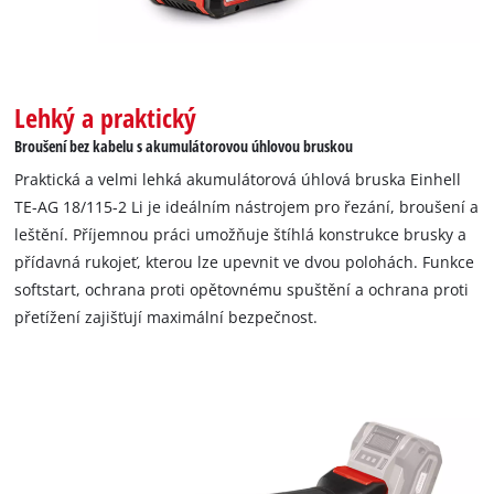
individuálně nastavitelný hloubkový doraz pro přesné vrtání.
Součástí balení jsou dvě baterie Power X-Change Plus 3,0 Ah a
nabíječka.
Lehký a praktický
Broušení bez kabelu s akumulátorovou úhlovou bruskou
Praktická a velmi lehká akumulátorová úhlová bruska Einhell
TE-AG 18/115-2 Li je ideálním nástrojem pro řezání, broušení a
leštění. Příjemnou práci umožňuje štíhlá konstrukce brusky a
přídavná rukojeť, kterou lze upevnit ve dvou polohách. Funkce
softstart, ochrana proti opětovnému spuštění a ochrana proti
přetížení zajišťují maximální bezpečnost.