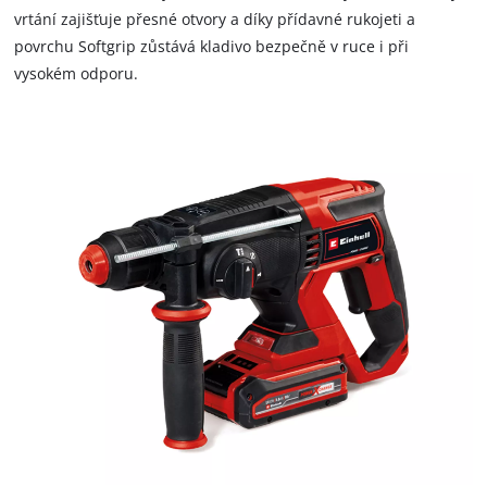
vrtání zajišťuje přesné otvory a díky přídavné rukojeti a
povrchu Softgrip zůstává kladivo bezpečně v ruce i při
vysokém odporu.
K načtení služby Google Maps
potřebujeme váš souhlas!
This content is not permitted to load due
to trackers that are not disclosed to the