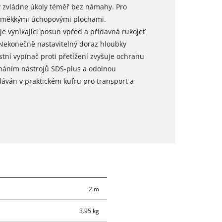
ky zvládne úkoly téměř bez námahy. Pro
i měkkými úchopovými plochami.
e vynikající posun vpřed a přídavná rukojeť
Nekonečně nastavitelný doraz hloubky
tní vypínač proti přetížení zvyšuje ochranu
ínáním nástrojů SDS-plus a odolnou
áván v praktickém kufru pro transport a
2 m
3.95 kg