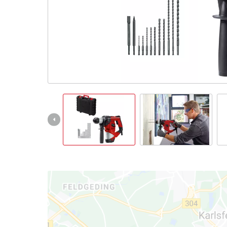
čeština
CS
čeština
English
Deutsch