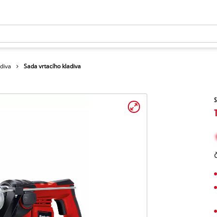
adiva
Sada vrtacího kladiva
S
Č