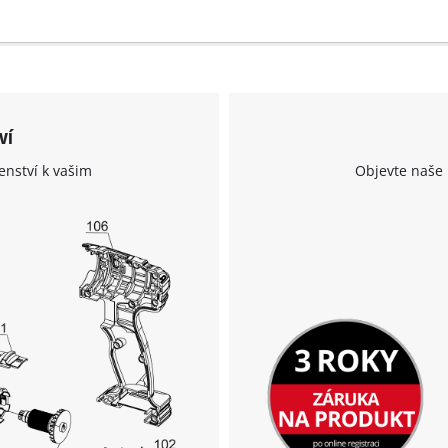
to the list of technologies used.
Powered by
Usercentrics Consent
Management Platform
ví
enství k vašim
Objevte naše 