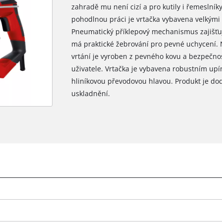
zahradě mu není cizí a pro kutily i řemeslní
pohodlnou práci je vrtačka vybavena velkým
Pneumatický příklepový mechanismus zajišťuj
má praktické žebrování pro pevné uchycení. 
vrtání je vyroben z pevného kovu a bezpečnos
uživatele. Vrtačka je vybavena robustním up
hliníkovou převodovou hlavou. Produkt je dod
uskladnění.