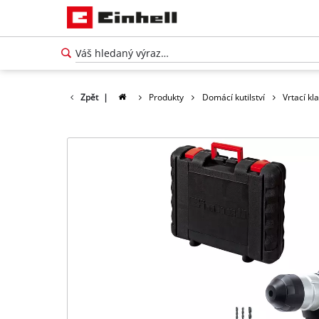
Zpět
|
Produkty
Domácí kutilství
Vrtací kl