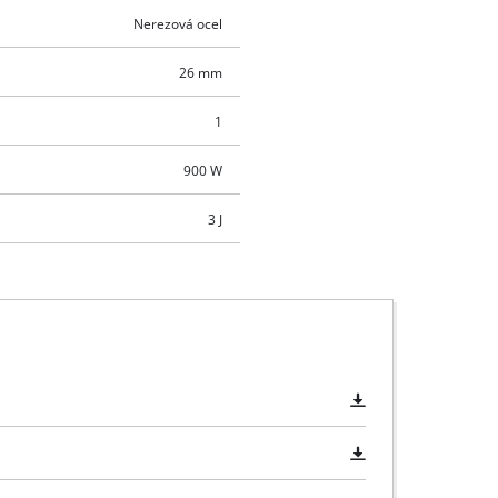
Nerezová ocel
26 mm
1
900 W
3 J