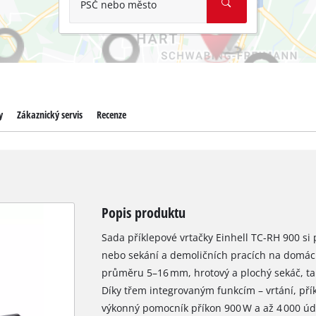
PSČ nebo město
y
Zákaznický servis
Recenze
Popis produktu
Sada příklepové vrtačky Einhell TC-RH 900 si 
nebo sekání a demoličních pracích na domácíc
průměru 5–16 mm, hrotový a plochý sekáč, tak
Díky třem integrovaným funkcím – vrtání, příkl
výkonný pomocník příkon 900 W a až 4 000 úd