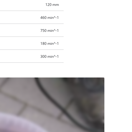
120 mm
460 min^-1
750 min^-1
180 min^-1
300 min^-1