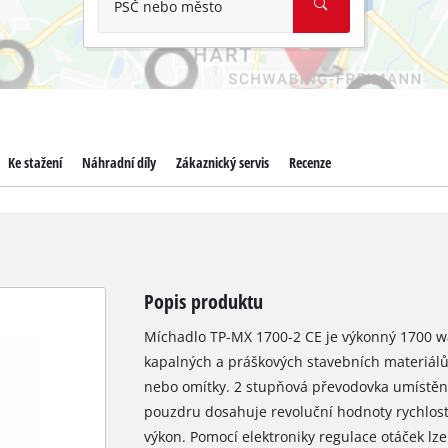
PSČ nebo město
Ke stažení
Náhradní díly
Zákaznický servis
Recenze
Popis produktu
Míchadlo TP-MX 1700-2 CE je výkonný 1700 w
kapalných a práškových stavebních materiálů, 
nebo omítky. 2 stupňová převodovka umístěn
pouzdru dosahuje revoluční hodnoty rychlost
výkon. Pomocí elektroniky regulace otáček lz