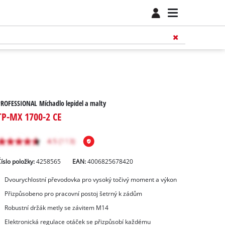
ROFESSIONAL Míchadlo lepidel a malty
TP-MX 1700-2 CE
íslo položky:
4258565
EAN:
4006825678420
Dvourychlostní převodovka pro vysoký točivý moment a výkon
Přizpůsobeno pro pracovní postoj šetrný k zádům
Robustní držák metly se závitem M14
Elektronická regulace otáček se přizpůsobí každému