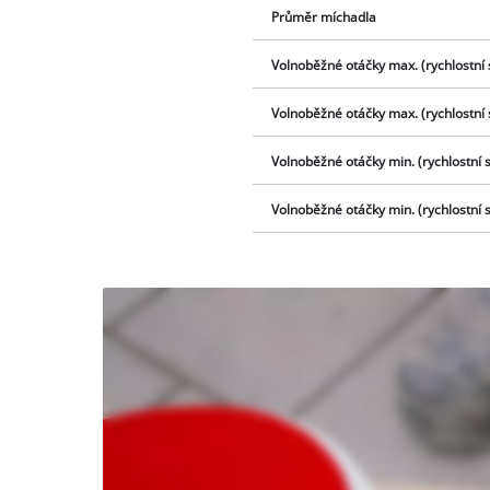
Průměr míchadla
Volnoběžné otáčky max. (rychlostní 
Volnoběžné otáčky max. (rychlostní 
Volnoběžné otáčky min. (rychlostní 
Volnoběžné otáčky min. (rychlostní 
K načtení
služby
Youtube
potřebujeme
váš souhlas!
This