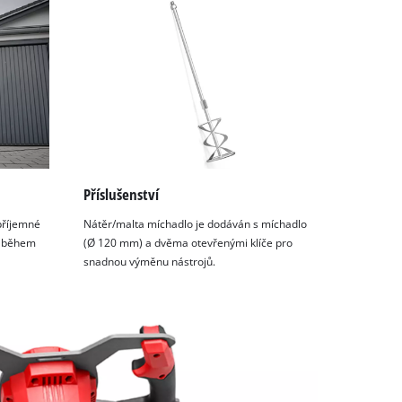
Příslušenství
 příjemné
Nátěr/malta míchadlo je dodáván s míchadlo
lo během
(Ø 120 mm) a dvěma otevřenými klíče pro
snadnou výměnu nástrojů.