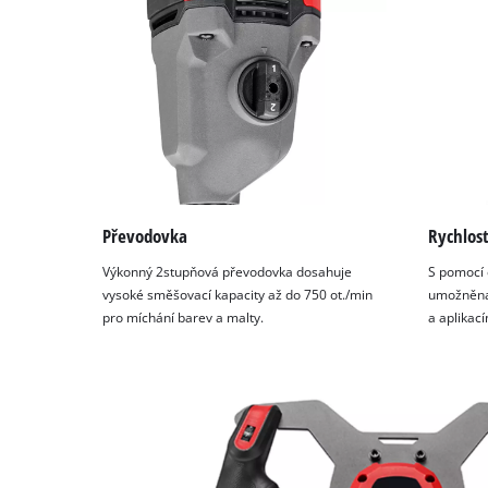
Platform
Převodovka
Rychlost
Výkonný 2stupňová převodovka dosahuje
S pomocí 
vysoké směšovací kapacity až do 750 ot./min
umožněna 
pro míchání barev a malty.
a aplikací