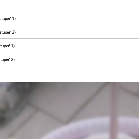
stupeň 1)
stupeň 2)
stupeň 1)
stupeň 2)
K načtení služby Google Maps
potřebujeme váš souhlas!
This content is not permitted to load due
to trackers that are not disclosed to the