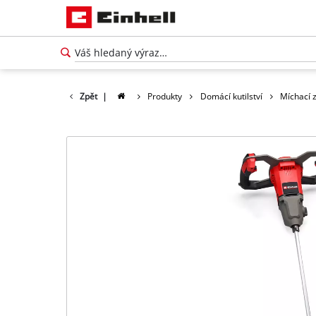
Zpět
|
Produkty
Domácí kutilství
Míchací z