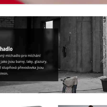
chadlo
nný míchadlo pro míchání
ako jsou barvy, laky, glazury,
 2 stupňová převodovka jsou
./min.