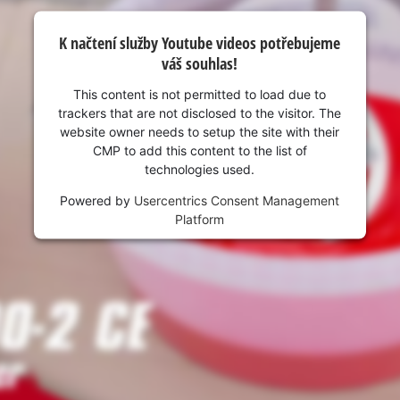
visitor. The website owner needs to setup
the site with their CMP to add this content
K načtení služby Youtube videos potřebujeme
to the list of technologies used.
váš souhlas!
Powered by
Usercentrics Consent
Management Platform
This content is not permitted to load due to
trackers that are not disclosed to the visitor. The
website owner needs to setup the site with their
CMP to add this content to the list of
technologies used.
Powered by
Usercentrics Consent Management
Platform