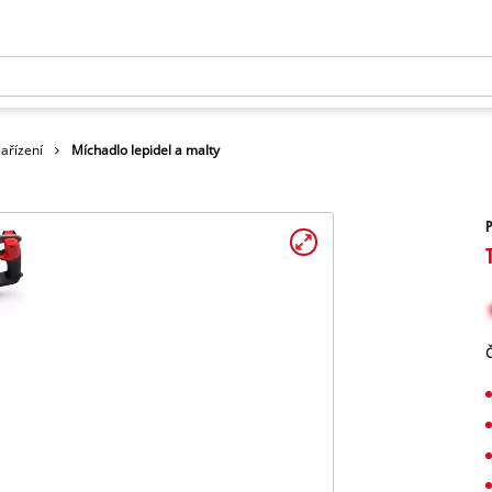
ařízení
Míchadlo lepidel a malty
P
Č