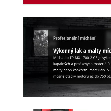
setup
the
site
with
their
CMP
to
Profesionální míchání
add
this
Výkonný lak a malty mí
content
to
Míchadlo TP-MX 1700-2 CE je výko
the
kapalných a práškových materiálů, j
list
of
malty nebo konkrétní materiály. S
technologies
možné otáčky motoru až do 750 ot
used.
Powered
by
Usercentrics
Consent
Management