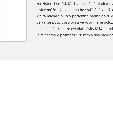
konzistenci směsi. Míchadlo začíná hladce s v
práce může být zahájena bez stříkání. Velký,
Malta míchadlo vždy perfektně padne do ruky
délka lze použít pro práci ve vzpřímené polo
míchací nástroje lze ovládat závity M14 na 
je míchadlo o průměru 120 mm a dva otevřen