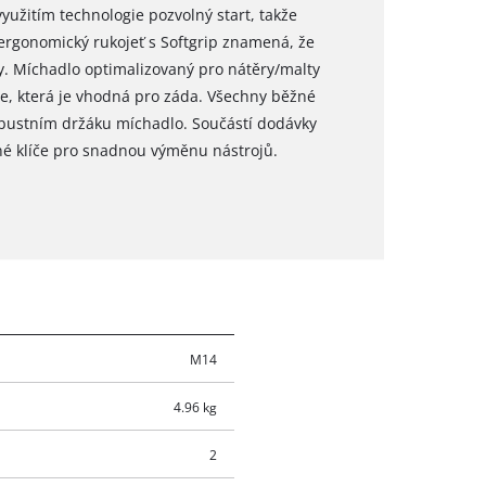
yužitím technologie pozvolný start, takže
 ergonomický rukojeť s Softgrip znamená, že
. Míchadlo optimalizovaný pro nátěry/malty
ze, která je vhodná pro záda. Všechny běžné
robustním držáku míchadlo. Součástí dodávky
é klíče pro snadnou výměnu nástrojů.
M14
4.96 kg
2