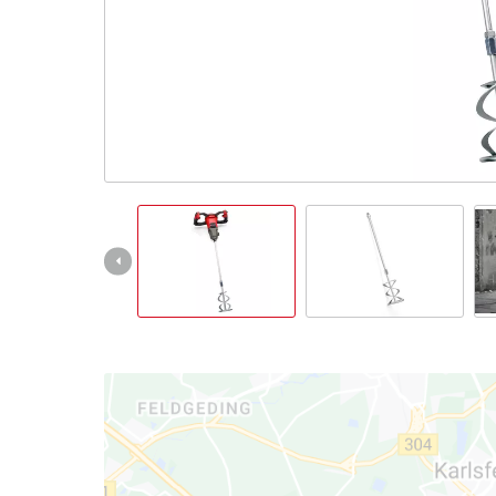
čeština
CS
čeština
English
Deutsch