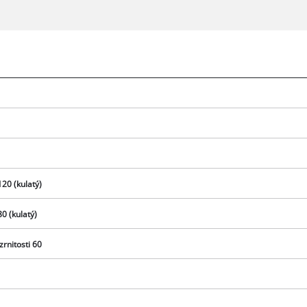
120 (kulatý)
0 (kulatý)
K načtení služby Google Maps
rnitosti 60
potřebujeme váš souhlas!
This content is not permitted to load due
to trackers that are not disclosed to the