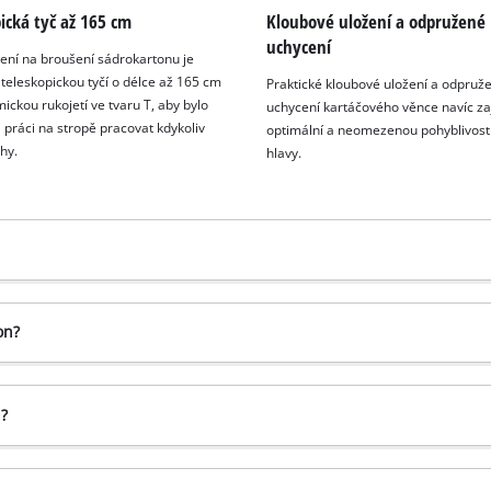
ická tyč až 165 cm
Kloubové uložení a odpružené
uchycení
zení na broušení sádrokartonu je
teleskopickou tyčí o délce až 165 cm
Praktické kloubové uložení a odpruž
ickou rukojetí ve tvaru T, aby bylo
uchycení kartáčového věnce navíc zaj
 práci na stropě pracovat kdykoliv
optimální a neomezenou pohyblivost
hy.
hlavy.
on?
n?