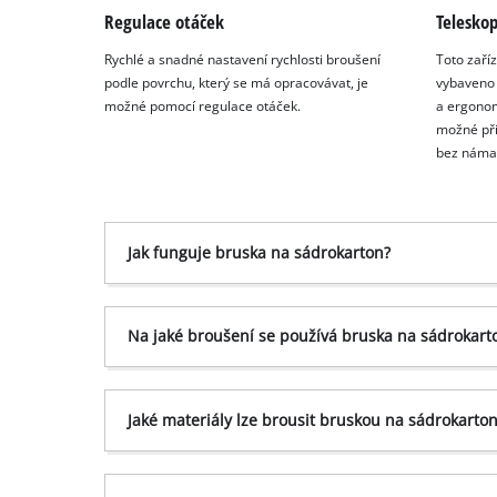
Regulace otáček
Teleskop
Rychlé a snadné nastavení rychlosti broušení
Toto zaří
podle povrchu, který se má opracovávat, je
vybaveno 
možné pomocí regulace otáček.
a ergonom
možné při
bez náma
Jak funguje bruska na sádrokarton?
Na jaké broušení se používá bruska na sádrokart
Jaké materiály lze brousit bruskou na sádrokarto