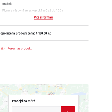
otáček
Plynule výsuvná teleskopická tyč až do 165 cm
Více informací
oporučená prodejní cena:
4 190,00 Kč
Porovnat produkt
Prodejci na místě