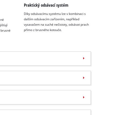
Praktický odsávací systém
Díky odsávacímu systému lze v kombinaci s
dalším odsávacím zařízením, například
ené
vysavačem na suché nečistoty, odsávat prach
išťují
přímo z brusného kotouče.
 brusné