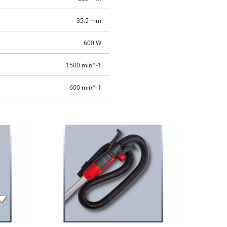
35.5 mm
600 W
1500 min^-1
600 min^-1