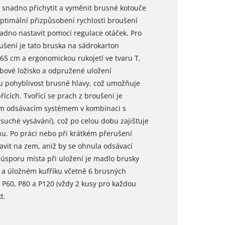
 snadno přichytit a vyměnit brusné kotouče
timální přizpůsobení rychlosti broušení
dno nastavit pomocí regulace otáček. Pro
ušení je tato bruska na sádrokarton
65 cm a ergonomickou rukojetí ve tvaru T,
ubové ložisko a odpružené uložení
u pohyblivost brusné hlavy, což umožňuje
ících. Tvořící se prach z broušení je
ým odsávacím systémem v kombinaci s
uché vysávání), což po celou dobu zajišťuje
hu. Po práci nebo při krátkém přerušení
tavit na zem, aniž by se ohnula odsávací
úsporu místa při uložení je madlo brusky
 a úložném kufříku včetně 6 brusných
 P60, P80 a P120 (vždy 2 kusy pro každou
t.