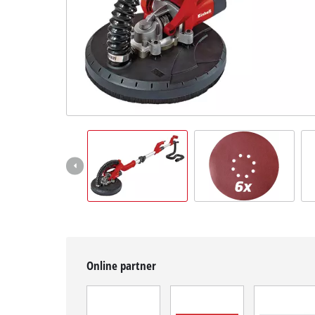
čeština
CS
čeština
English
Deutsch
Online partner