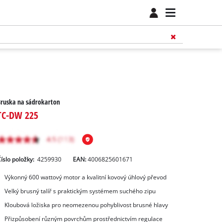
Bruska na sádrokarton
TC-DW 225
íslo položky:
4259930
EAN:
4006825601671
Výkonný 600 wattový motor a kvalitní kovový úhlový převod
Velký brusný talíř s praktickým systémem suchého zipu
Kloubová ložiska pro neomezenou pohyblivost brusné hlavy
Přizpůsobení různým povrchům prostřednictvím regulace