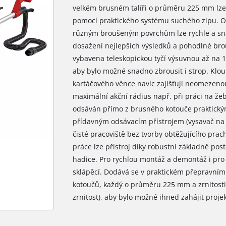
velkém brusném talíři o průměru 225 mm lze
pomocí praktického systému suchého zipu. Op
různým broušeným povrchům lze rychle a sna
dosažení nejlepších výsledků a pohodlné bro
vybavena teleskopickou tyčí výsuvnou až na 1
aby bylo možné snadno zbrousit i strop. Klo
kartáčového věnce navíc zajišťují neomezeno
maximální akční rádius např. při práci na žebř
odsáván přímo z brusného kotouče praktick
přídavným odsávacím přístrojem (vysavač na s
čisté pracoviště bez tvorby obtěžujícího prac
práce lze přístroj díky robustní základně pos
hadice. Pro rychlou montáž a demontáž i pro 
sklápěcí. Dodává se v praktickém přepravním
kotoučů, každý o průměru 225 mm a zrnitosti
zrnitost), aby bylo možné ihned zahájit projek