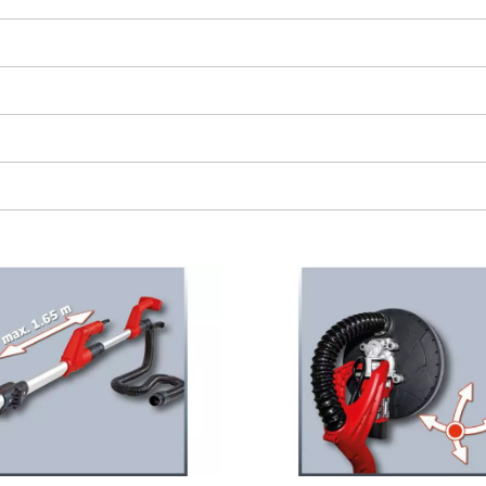
visitor. The website owner needs to setup
the site with their CMP to add this content
to the list of technologies used.
Powered by
Usercentrics Consent
Management Platform