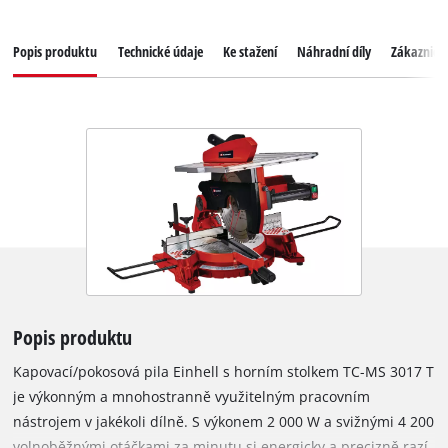
Popis produktu
Technické údaje
Ke stažení
Náhradní díly
Zákaznický
Popis produktu
Kapovací/pokosová pila Einhell s horním stolkem TC-MS 3017 T
je výkonným a mnohostranně využitelným pracovním
nástrojem v jakékoli dílně. S výkonem 2 000 W a svižnými 4 200
volnoběžnými otáčkami za minutu si energicky a precizně razí