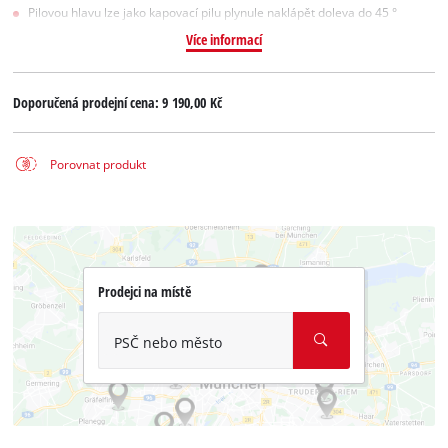
Pilovou hlavu lze jako kapovací pilu plynule naklápět doleva do 45 °
Více informací
Doporučená prodejní cena:
9 190,00 Kč
Porovnat produkt
Prodejci na místě
PSČ nebo město