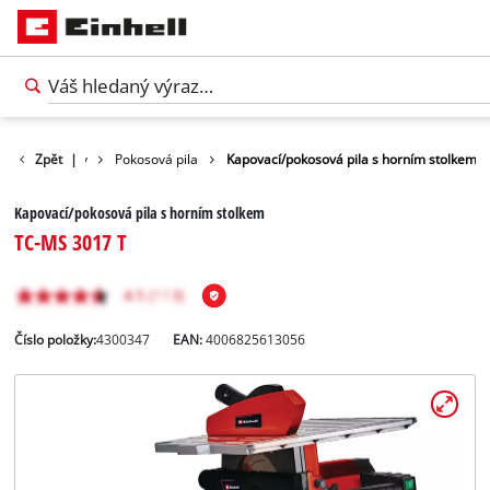
tilství
Zpět
Pily
|
Pokosová pila
Kapovací/pokosová pila s horním stolkem
Kapovací/pokosová pila s horním stolkem
TC-MS 3017 T
Číslo položky:
4300347
EAN:
4006825613056