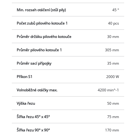
Min. rozsah otáčení (stůl pily)
45 °
Počet zubů pilového kotouče 1
40 pcs
Průměr držáku pilového kotouče
30 mm
Průměr pilového kotouče 1
305 mm
Průměr sací přípojky
35 mm
Příkon S1
2000 W
Volnoběžné otáčky max.
4200 min^-1
Výška řezu
50 mm
Šířka řezu 45° x 45°
75 mm
Šířka řezu 90° x 90°
170 mm