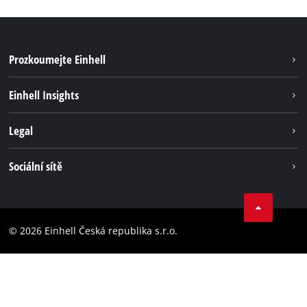
Prozkoumejte Einhell
Udržitelnost
Einhell Insights
Servis
Kariéra
Legal
Systém akumulátorů
Einhell celosvětově
Tiráž
Sociální sítě
Ochrana osobních údajů
Facebook
Dodržování předpisů
YouТube
Prohlášení o přístupnosti
© 2026 Einhell Česká republika s.r.o.
Instagram