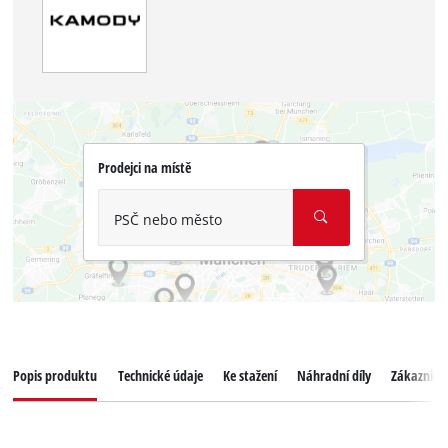
Prodejci na místě
PSČ nebo město
Popis produktu
Technické údaje
Ke stažení
Náhradní díly
Zákaznický