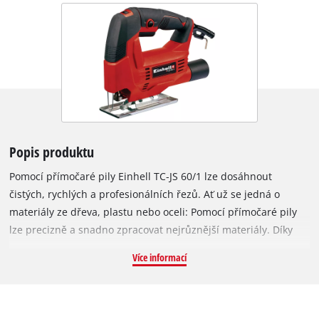
Popis produktu
Pomocí přímočaré pily Einhell TC-JS 60/1 lze dosáhnout
čistých, rychlých a profesionálních řezů. Ať už se jedná o
materiály ze dřeva, plastu nebo oceli: Pomocí přímočaré pily
lze precizně a snadno zpracovat nejrůznější materiály. Díky
výkonu 400 wattů disponuje přímočará pila výkonným
Více informací
vybavením pro řezání v domě, dílně a garáži. U dřeva činí max.
hloubka řezu 60 milimetrů, u plastu 10 milimetrů a kovu 6
milimetrů. Výška zdvihu je 18 milimetrů. Přímočará pila Einhell
TC-JS 60/1 je zároveň malá, lehká a praktická pro snadné