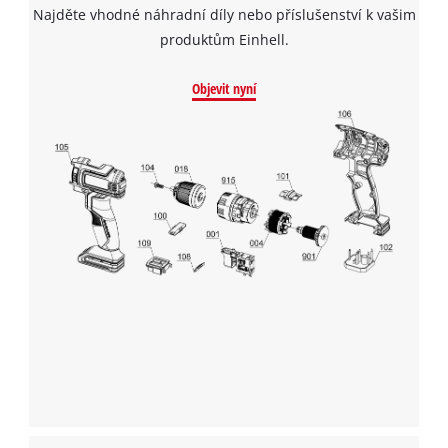
K načtení služby Google Maps
Najděte vhodné náhradní díly nebo příslušenství k vašim
potřebujeme váš souhlas!
produktům Einhell.
This content is not permitted to load due
to trackers that are not disclosed to the
Objevit nyní
visitor. The website owner needs to setup
the site with their CMP to add this content
to the list of technologies used.
Powered by
Usercentrics Consent
Management Platform