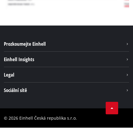
Prozkoumejte Einhell
Udržitelnost
Einhell Insights
Servis
Kariéra
Legal
Systém akumulátorů
Einhell celosvětově
Tiráž
Sociální sítě
Ochrana osobních údajů
Facebook
Dodržování předpisů
YouТube
Prohlášení o přístupnosti
© 2026 Einhell Česká republika s.r.o.
Instagram