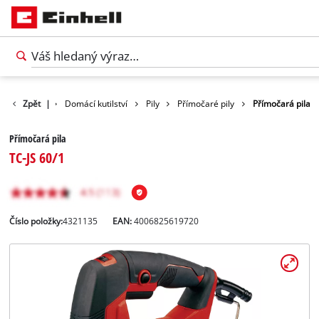
Produkty
Zpět
|
Domácí kutilství
Pily
Přímočaré pily
Přímočará pila
Přímočará pila
TC-JS 60/1
Číslo položky:
4321135
EAN:
4006825619720