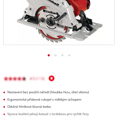
čeština
CS
čeština
English
Deutsch
Nastavení bez použití nářadí (hloubka řezu, úhel sklonu)
Ergonomická přídavná rukojeť s měkkým úchopem
Odolná hliníková kluzná botka
Vysoce kvalitní pilový kotouč z tvrdokovu pro rychlé řezy