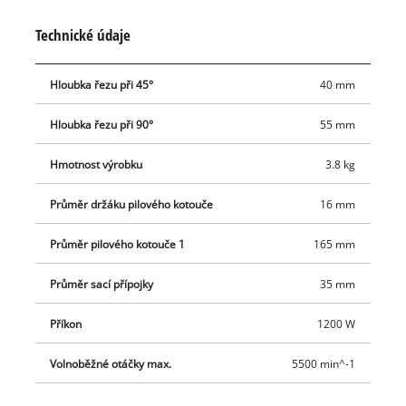
Einhell.
Technické údaje
Hloubka řezu při 45°
40 mm
Hloubka řezu při 90°
55 mm
Hmotnost výrobku
3.8 kg
Průměr držáku pilového kotouče
16 mm
Průměr pilového kotouče 1
165 mm
Průměr sací přípojky
35 mm
Příkon
1200 W
Volnoběžné otáčky max.
5500 min^-1