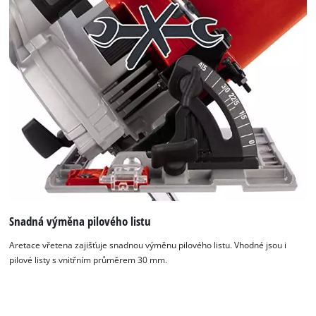
K načtení služby Google Maps
potřebujeme váš souhlas!
This content is not permitted to load due
to trackers that are not disclosed to the
visitor. The website owner needs to setup
the site with their CMP to add this content
to the list of technologies used.
Snadná výměna pilového listu
Powered by
Usercentrics Consent
Management Platform
Aretace vřetena zajišťuje snadnou výměnu pilového listu. Vhodné jsou i
pilové listy s vnitřním průměrem 30 mm.