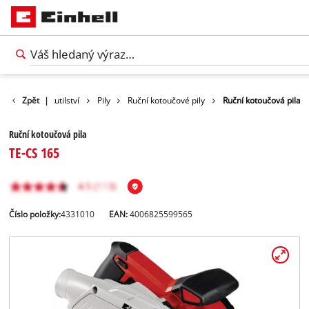
y
Domácí kutilství
Zpět
|
Pily
Ruční kotoučové pily
Ruční kotoučová pila
Ruční kotoučová pila
TE-CS 165
Číslo položky:
4331010
EAN:
4006825599565