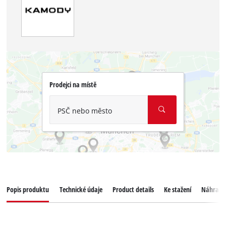
Prodejci na místě
PSČ nebo město
Popis produktu
Technické údaje
Product details
Ke stažení
Náhradní