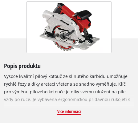
Popis produktu
Vysoce kvalitní pilový kotouč ze slinutého karbidu umožňuje
rychlé řezy a díky aretaci vřetena se snadno vyměňuje. Klíč
pro výměnu pilového kotouče je díky svému uložení na pile
vždy po ruce. Je vybavena ergonomickou přídavnou rukojetí s
měkkým úchopem a díky poskytuje velmi bezpečné držení.
Více informací
Paralelní doraz umožňuje rozměrově přesné řezy. Díky
adaptéru pro odsávání prachu může být pro dosažení
okamžité čistoty na pracovišti připojen vysavač. Ruční
kotoučová pila je rovněž vhodná pro použití s vodicí kolejnicí