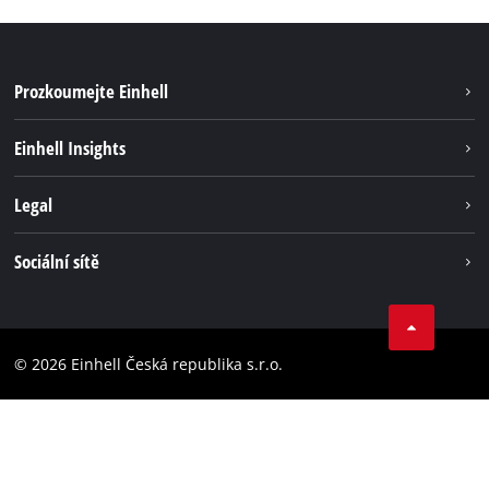
Prozkoumejte Einhell
Udržitelnost
Einhell Insights
Servis
Kariéra
Legal
Systém akumulátorů
Einhell celosvětově
Tiráž
Sociální sítě
Ochrana osobních údajů
Facebook
Dodržování předpisů
YouТube
Prohlášení o přístupnosti
© 2026 Einhell Česká republika s.r.o.
Instagram