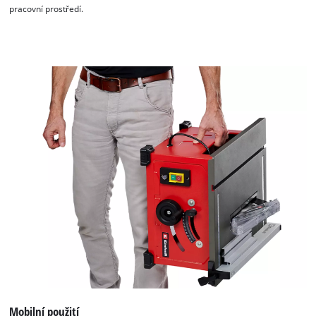
pracovní prostředí.
K načtení služby Google Maps
potřebujeme váš souhlas!
This content is not permitted to load due
to trackers that are not disclosed to the
visitor. The website owner needs to setup
the site with their CMP to add this content
to the list of technologies used.
Powered by
Usercentrics Consent
Management Platform
Mobilní použití