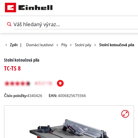
Produkty
Zpět
|
Domácí kutilství
Pily
Stolní pily
Stolní kotoučová pila
Stolní kotoučová pila
TC-TS 8
Číslo položky:
4340426
EAN:
4006825675566