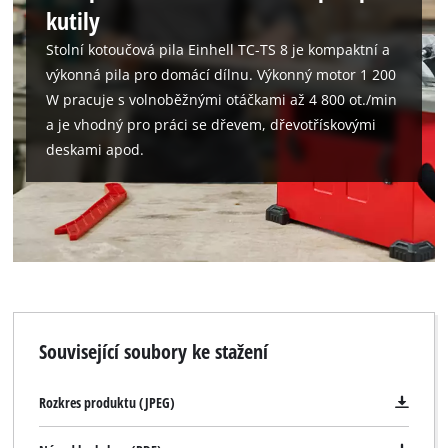
kutily
Stolní kotoučová pila Einhell TC-TS 8 je kompaktní a
výkonná pila pro domácí dílnu. Výkonný motor 1 200
W pracuje s volnoběžnými otáčkami až 4 800 ot./min
a je vhodný pro práci se dřevem, dřevotřískovými
deskami apod.
Související soubory ke stažení
Rozkres produktu (JPEG)