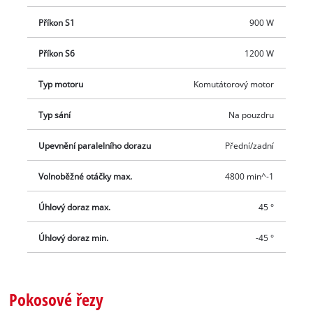
Příkon S1
900 W
Příkon S6
1200 W
Typ motoru
Komutátorový motor
Typ sání
Na pouzdru
Upevnění paralelního dorazu
Přední/zadní
Volnoběžné otáčky max.
4800 min^-1
Úhlový doraz max.
45 °
Úhlový doraz min.
-45 °
Pokosové řezy