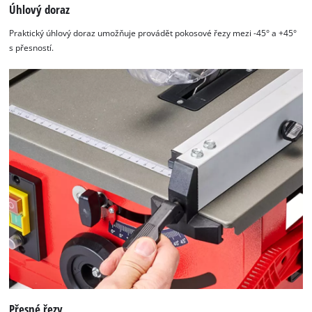
Úhlový doraz
Praktický úhlový doraz umožňuje provádět pokosové řezy mezi -45° a +45°
s přesností.
Přesné řezy