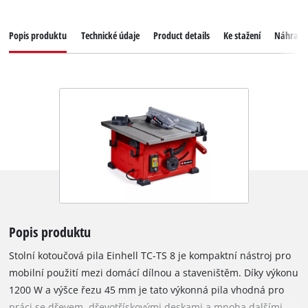
Popis produktu
Technické údaje
Product details
Ke stažení
Náhradní
Popis produktu
Stolní kotoučová pila Einhell TC-TS 8 je kompaktní nástroj pro
mobilní použití mezi domácí dílnou a staveništěm. Díky výkonu
1200 W a výšce řezu 45 mm je tato výkonná pila vhodná pro
práci se dřevem, dřevotřískovými deskami a mnoha dalšími