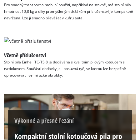
Pro snadný transport a mobilní použití, například na stavbě, má stolní pila
hmotnost 10,8 kg a díky promyšleným držákům příslušenství je kompaktně
navržena. Lze ji snadno převážet v kufru auta.
Včetně příslušenství
Stolní pila Einhell TC-TS 8 je dodávána s kvalitním pilovým kotoučem s
tvrdokovem. Součástí dodávky je i posuvná tyč, se kterou lze bezpečně
opracovávat i velmi úzké obrobky.
Výkonné a přesné řezání
Kompaktní stolní kotoučová pila pro