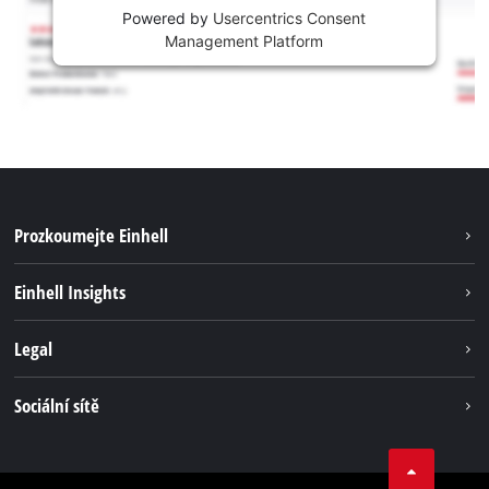
Powered by
Usercentrics Consent
Management Platform
Prozkoumejte Einhell
Udržitelnost
Einhell Insights
Servis
Kariéra
Legal
Systém akumulátorů
Einhell celosvětově
Tiráž
Sociální sítě
Ochrana osobních údajů
Facebook
Dodržování předpisů
YouТube