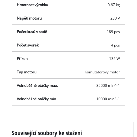
frézování a pro mnoho dalších činností a vše je uložené v
Hmotnost výrobku
0.67 kg
praktickém úložném boxu.
Napětí motoru
230 V
Počet kusů v sadě
189 pcs
Počet svorek
4 pcs
Příkon
135 W
Typ motoru
Komutátorový motor
Volnoběžné otáčky max.
35000 min^-1
Volnoběžné otáčky min.
10000 min^-1
Související soubory ke stažení