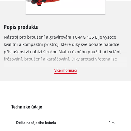
Popis produktu
Nástroj pro broušení a gravírování TC-MG 135 E je vysoce
kvalitní a kompaktní přístroj, které díky své bohaté nabídce
příslušenství nabízí širokou škálu různého použití při vrtání,
frézování, broušení a kartáčování. Díky aretaci vřetena lze
různé nástavce rychle a snadno vyměňovat. Elektronická
Více informací
regulace otáček zajišťuje jemný rozběh a umožňuje přesné
přizpůsobení výkonu danému úkolu. TC-MG 135 E má flexibilní
hřídel, která umožňuje elegantní a snadné opracování
nejrůznějších částí obrobku. Pomocí teleskopického stojanu a
příslušného háčku lze navíc během práce elegantně
Technické údaje
namontovat nástroj. Díky měkkému úchopu a ergonomickému
designu se přístroj velmi dobře drží. Součástí dodávky je také
Délka napájecího kabelu
2 m
rozsáhlá, 189dílná sada příslušenství pro broušení, vrtání,