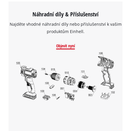
to the list of technologies used.
Powered by
Usercentrics Consent
Náhradní díly & Příslušenství
Management Platform
Najděte vhodné náhradní díly nebo příslušenství k vašim
produktům Einhell.
Objevit nyní