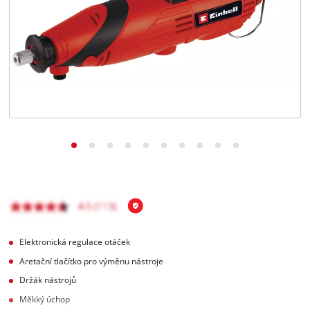
čeština
CS
čeština
English
Deutsch
Elektronická regulace otáček
Aretační tlačítko pro výměnu nástroje
Držák nástrojů
Měkký úchop