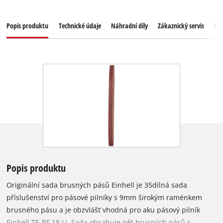
Popis produktu
Technické údaje
Náhradní díly
Zákaznický servis
Re
Popis produktu
Originální sada brusných pásů Einhell je 35dílná sada
příslušenství pro pásové pilníky s 9mm širokým raménkem
brusného pásu a je obzvlášť vhodná pro aku pásový pilník
Einhell TE-BF 18 Li. Sada obsahuje pět brusných pásů s