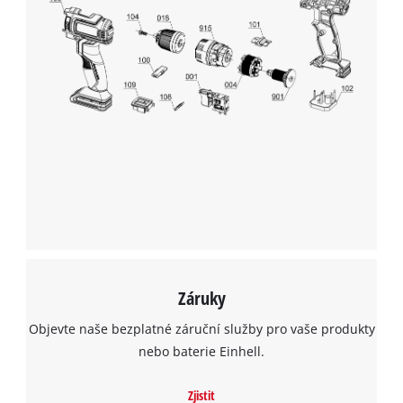
K načtení služby Google Maps
potřebujeme váš souhlas!
This content is not permitted to load due
to trackers that are not disclosed to the
visitor. The website owner needs to setup
the site with their CMP to add this content
to the list of technologies used.
Powered by
Usercentrics Consent
Management Platform
Záruky
Objevte naše bezplatné záruční služby pro vaše produkty
nebo baterie Einhell.
Zjistit