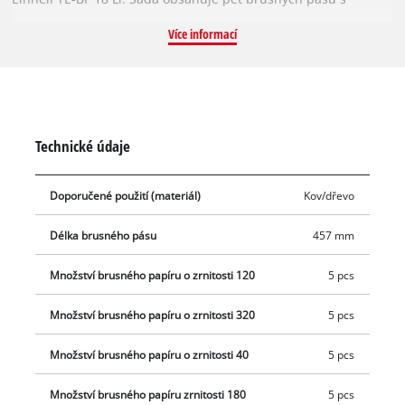
různou zrnitostí 40, 60, 80, 120, 180, 240 a 320. Opotřebované
Více informací
brusné pásy lze jednoduše vyměnit za nový pás ze sady
Einhell. S novým brusným pásem pracuje pásový pilník opět
čistě a přesně. Brusné pásy mají šířku 9 mm a délku 457 mm.
Technické údaje
Doporučené použití (materiál)
Kov/dřevo
Délka brusného pásu
457 mm
Množství brusného papíru o zrnitosti 120
5 pcs
Množství brusného papíru o zrnitosti 320
5 pcs
Množství brusného papíru o zrnitosti 40
5 pcs
Množství brusného papíru zrnitosti 180
5 pcs