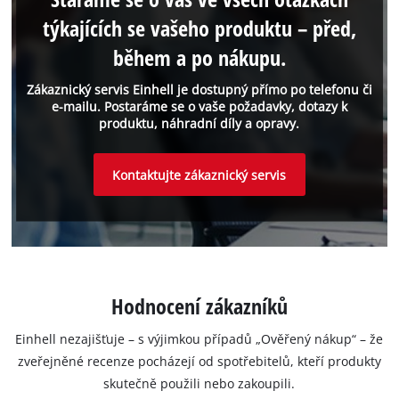
týkajících se vašeho produktu – před,
během a po nákupu.
Zákaznický servis Einhell je dostupný přímo po telefonu či
e-mailu. Postaráme se o vaše požadavky, dotazy k
produktu, náhradní díly a opravy.
Kontaktujte zákaznický servis
Hodnocení zákazníků
Einhell nezajišťuje – s výjimkou případů „Ověřený nákup“ – že
zveřejněné recenze pocházejí od spotřebitelů, kteří produkty
skutečně použili nebo zakoupili.