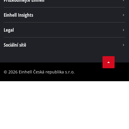
Udržitelnost
Einhell Insights
Servis
Kariéra
Legal
Systém akumulátorů
Einhell celosvětově
Tiráž
Sociální sítě
Ochrana osobních údajů
Facebook
Dodržování předpisů
YouТube
Prohlášení o přístupnosti
© 2026 Einhell Česká republika s.r.o.
Instagram