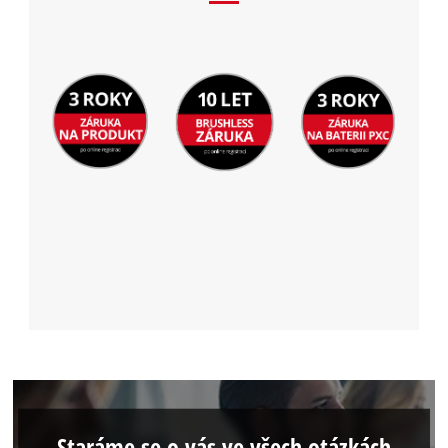
Staráme se o vás ve všech otázkách