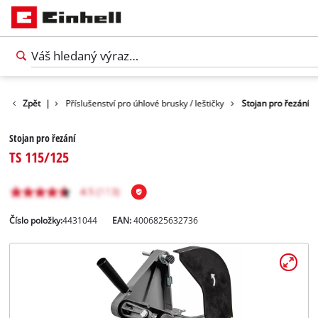
enství nářadí
Zpět
|
Příslušenství pro úhlové brusky / leštičky
Stojan pro řezání
Stojan pro řezání
TS 115/125
Číslo položky:
4431044
EAN:
4006825632736