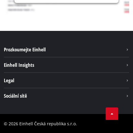
Prozkoumejte Einhell
Udržitelnost
Einhell Insights
Servis
Kariéra
Legal
Systém akumulátorů
Einhell celosvětově
Tiráž
Sociální sítě
Ochrana osobních údajů
Facebook
Dodržování předpisů
YouТube
Prohlášení o přístupnosti
© 2026 Einhell Česká republika s.r.o.
Instagram