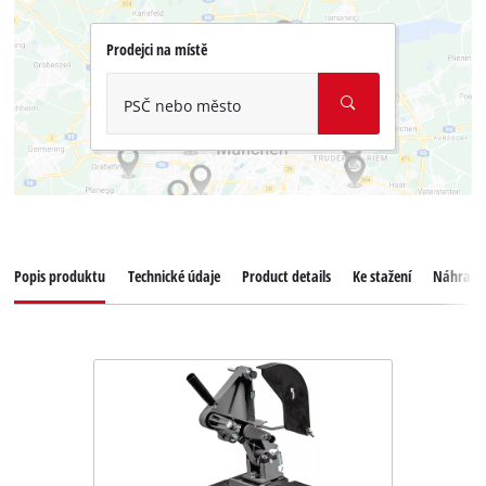
Prodejci na místě
PSČ nebo město
Popis produktu
Technické údaje
Product details
Ke stažení
Náhradní