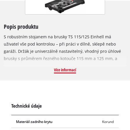
Popis produktu
S robustním stojanem na brusky TS 115/125 Einhell má
uživatel vše pod kontrolou – při práci v dílně, sklepě nebo
garáži. Držák je univerzálně nastavitelný, vhodný pro úhlové
brusky s průměrem řezného kotouče 115 mm a 125 mm, a
proto je praktickým pomocníkem při zpracování široké škály
Více informací
materiálů. Nastavitelná upínka obrobku umožňuje praktické
úhlové řezy. Ochrana proti jiskrám zajišťuje nejvyšší možnou
bezpečnost uživatele. Litinová základní deska poskytuje extra
stabilitu. Stojan je vybaven robustním otočným kloubem a
pružinovým odlehčením.
Technické údaje
Materiál zadního krytu
Korund