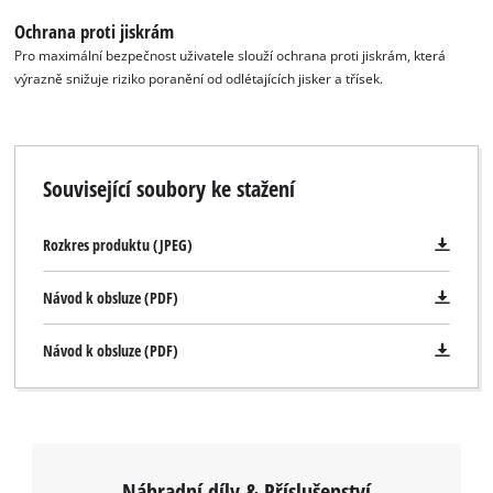
Ochrana proti jiskrám
Pro maximální bezpečnost uživatele slouží ochrana proti jiskrám, která
výrazně snižuje riziko poranění od odlétajících jisker a třísek.
K načtení služby Google Maps
potřebujeme váš souhlas!
This content is not permitted to load due
Související soubory ke stažení
to trackers that are not disclosed to the
visitor. The website owner needs to setup
Rozkres produktu (JPEG)
the site with their CMP to add this content
to the list of technologies used.
Návod k obsluze (PDF)
Powered by
Usercentrics Consent
Management Platform
Návod k obsluze (PDF)
Náhradní díly & Příslušenství