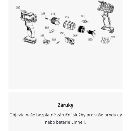
K načtení služby Google Maps
potřebujeme váš souhlas!
This content is not permitted to load due
to trackers that are not disclosed to the
visitor. The website owner needs to setup
the site with their CMP to add this content
to the list of technologies used.
Powered by
Usercentrics Consent
Management Platform
Záruky
Objevte naše bezplatné záruční služby pro vaše produkty
nebo baterie Einhell.