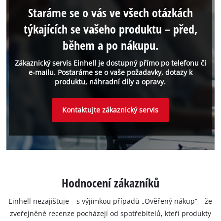
Staráme se o vás ve všech otázkách
týkajících se vašeho produktu – před,
během a po nákupu.
Zákaznický servis Einhell je dostupný přímo po telefonu či
e-mailu. Postaráme se o vaše požadavky, dotazy k
produktu, náhradní díly a opravy.
Kontaktujte zákaznický servis
Hodnocení zákazníků
Einhell nezajišťuje – s výjimkou případů „Ověřený nákup“ – že
zveřejněné recenze pocházejí od spotřebitelů, kteří produkty