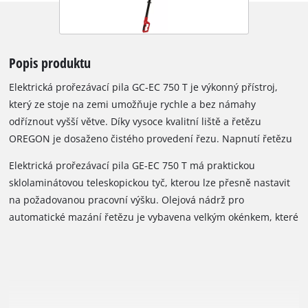
Popis produktu
Elektrická prořezávací pila GC-EC 750 T je výkonný přístroj,
který ze stoje na zemi umožňuje rychle a bez námahy
odříznout vyšší větve. Díky vysoce kvalitní liště a řetězu
OREGON je dosaženo čistého provedení řezu. Napnutí řetězu
bez použití nářadí, nastavitelná přídavná rukojeť a
Elektrická prořezávací pila GE-EC 750 T má praktickou
nastavitelný popruh zajišťují maximální komfort při práci.
sklolaminátovou teleskopickou tyč, kterou lze přesně nastavit
na požadovanou pracovní výšku. Olejová nádrž pro
automatické mazání řetězu je vybavena velkým okénkem, které
kdykoli umožňuje zcela pohodlnou kontrolu hladiny oleje.
Přívodní kabel elektrické prořezávací pily je chráněn držákem
kabelu pro odlehčení tahu.