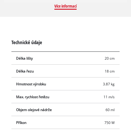
Více informací
Technické údaje
Délka lišty
20 cm
Délka řezu
18 cm
Hmotnost výrobku
3.87 kg
Max. rychlost řetězu
11 m/s
Objem olejové nádrže
60 ml
Příkon
750 W