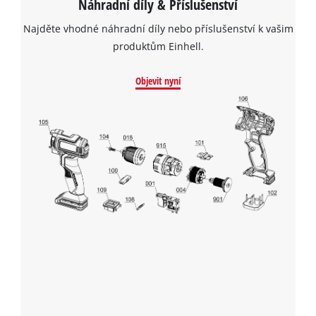
Náhradní díly & Příslušenství
K načtení služby Google Maps
potřebujeme váš souhlas!
Najděte vhodné náhradní díly nebo příslušenství k vašim
produktům Einhell.
This content is not permitted to load due
to trackers that are not disclosed to the
Objevit nyní
visitor. The website owner needs to setup
the site with their CMP to add this content
to the list of technologies used.
Powered by
Usercentrics Consent
Management Platform