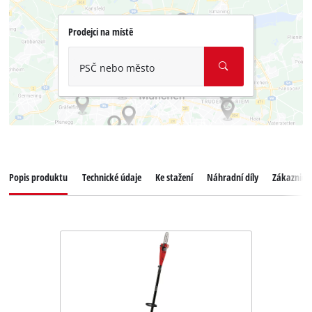
Prodejci na místě
PSČ nebo město
Popis produktu
Technické údaje
Ke stažení
Náhradní díly
Zákaznický