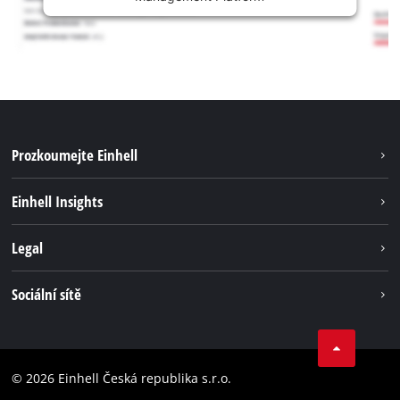
Prozkoumejte Einhell
Udržitelnost
Einhell Insights
Servis
Kariéra
Legal
Systém akumulátorů
Einhell celosvětově
Tiráž
Sociální sítě
Ochrana osobních údajů
Facebook
Dodržování předpisů
YouТube
Prohlášení o přístupnosti
© 2026 Einhell Česká republika s.r.o.
Instagram