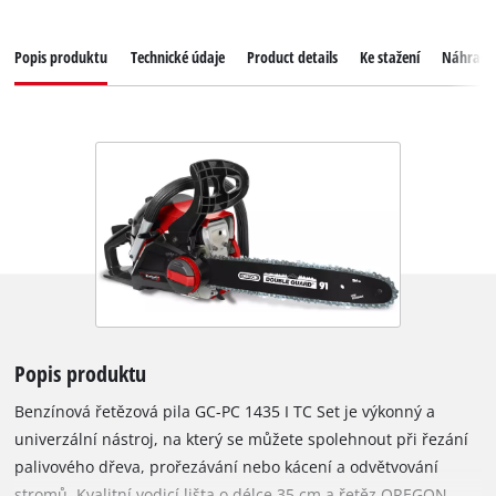
Popis produktu
Technické údaje
Product details
Ke stažení
Náhradní
Popis produktu
Benzínová řetězová pila GC-PC 1435 I TC Set je výkonný a
univerzální nástroj, na který se můžete spolehnout při řezání
palivového dřeva, prořezávání nebo kácení a odvětvování
stromů. Kvalitní vodicí lišta o délce 35 cm a řetěz OREGON