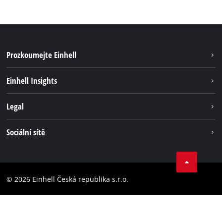
Prozkoumejte Einhell
Udržitelnost
Einhell Insights
Servis
Kariéra
Legal
Systém akumulátorů
Einhell celosvětově
Tiráž
Sociální sítě
Ochrana osobních údajů
Facebook
Dodržování předpisů
YouТube
Prohlášení o přístupnosti
© 2026 Einhell Česká republika s.r.o.
Instagram