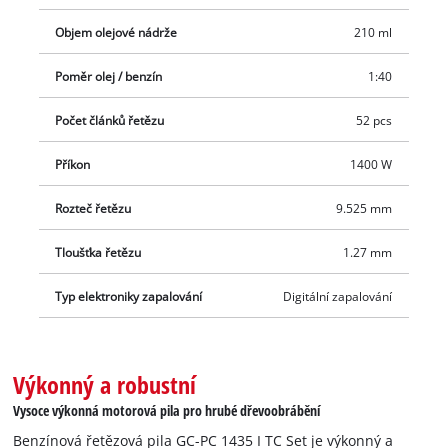
znamená, že motor běží s velmi malými vibracemi. Kromě toho
antivibrační systém zajišťuje vysoký komfort při práci, a to i při
Objem olejové nádrže
210 ml
delším používání. Vodicí lišta a řetěz jsou mazány automaticky.
Řetězová pila je poháněna směsí oleje a benzínu (1:40).
Poměr olej / benzín
1:40
Palivová nádrž má objem 260 ml, zatímco olejová nádrž pojme
Počet článků řetězu
52 pcs
210 ml. Sada obsahuje také láhev na míchání benzínu a oleje
a pouzdro na vodicí lištu, aby bylo možné motorovou pilu
Příkon
1400 W
úhledně a bezpečně uložit.
Rozteč řetězu
9.525 mm
Tloušťka řetězu
1.27 mm
Typ elektroniky zapalování
Digitální zapalování
Výkonný a robustní
Vysoce výkonná motorová pila pro hrubé dřevoobrábění
Benzínová řetězová pila GC-PC 1435 I TC Set je výkonný a