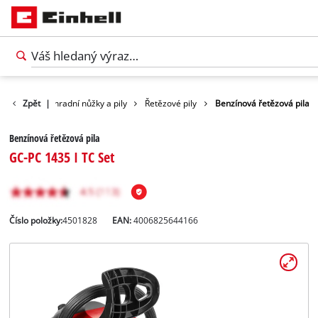
ahrada
Zpět
Zahradní nůžky a pily
|
Řetězové pily
Benzínová řetězová pila
Benzínová řetězová pila
GC-PC 1435 I TC Set
Číslo položky:
4501828
EAN:
4006825644166