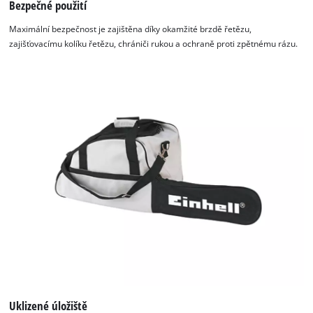
potřebujeme váš souhlas!
Bezpečné použití
Maximální bezpečnost je zajištěna díky okamžité brzdě řetězu,
This content is not permitted to load due
zajišťovacímu kolíku řetězu, chrániči rukou a ochraně proti zpětnému rázu.
to trackers that are not disclosed to the
visitor. The website owner needs to setup
the site with their CMP to add this content
to the list of technologies used.
Powered by
Usercentrics Consent
Management Platform
Uklizené úložiště