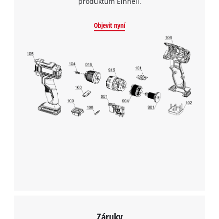
produktům Einhell.
Objevit nyní
Záruky