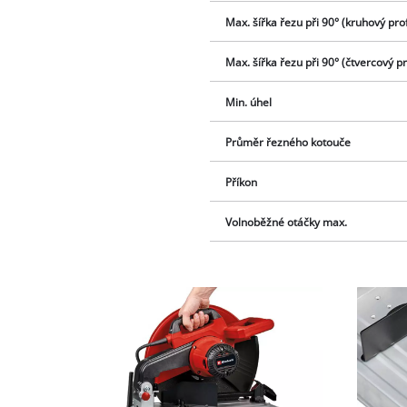
Max. šířka řezu při 90° (kruhový prof
Max. šířka řezu při 90° (čtvercový pr
Min. úhel
Průměr řezného kotouče
Příkon
Volnoběžné otáčky max.