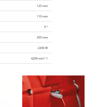
125 mm
110 mm
0 °
355 mm
2200 W
4200 min^-1