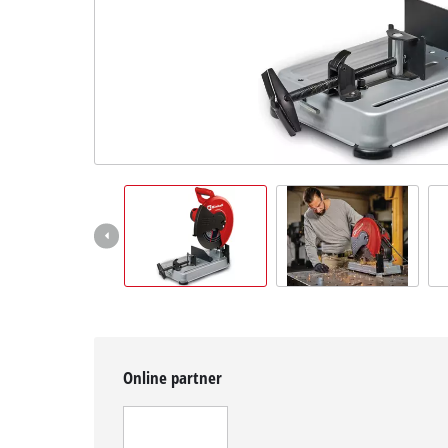
čeština
CS
čeština
English
Deutsch
Online partner