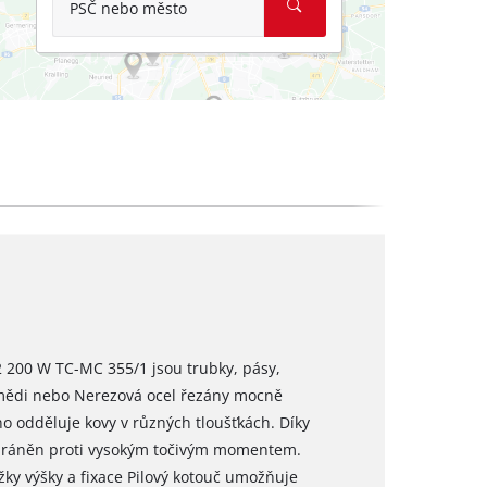
PSČ nebo město
2 200 W TC-MC 355/1 jsou trubky, pásy,
, mědi nebo Nerezová ocel řezány mocně
no odděluje kovy v různých tloušťkách. Díky
hráněn proti vysokým točivým momentem.
žky výšky a fixace Pilový kotouč umožňuje