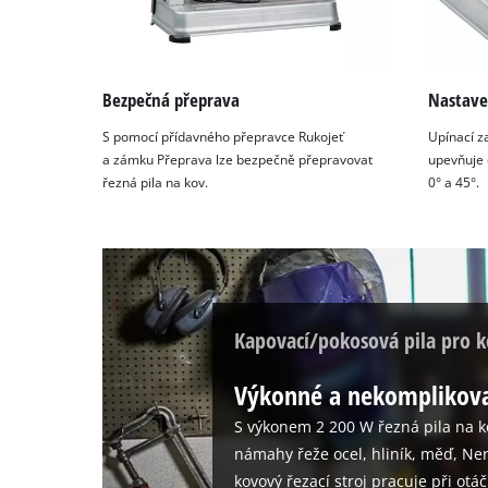
Bezpečná přeprava
Nastave
S pomocí přídavného přepravce Rukojeť
Upínací z
a zámku Přeprava lze bezpečně přepravovat
upevňuje
řezná pila na kov.
0° a 45°.
Kapovací/pokosová pila pro 
Výkonné a nekomplikova
S výkonem 2 200 W řezná pila na k
námahy řeže ocel, hliník, měď, Ner
kovový řezací stroj pracuje při otá