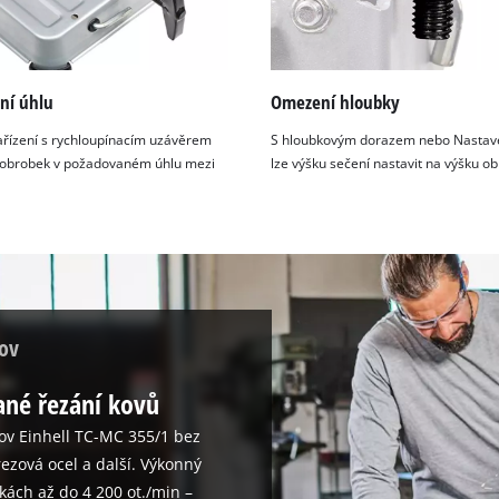
visitor. The website owner needs to setup
the site with their CMP to add this content
to the list of technologies used.
Powered by
Usercentrics Consent
ní úhlu
Omezení hloubky
Management Platform
ařízení s rychloupínacím uzávěrem
S hloubkovým dorazem nebo Nastave
 obrobek v požadovaném úhlu mezi
lze výšku sečení nastavit na výšku o
kov
né řezání kovů
ov Einhell TC-MC 355/1 bez
ezová ocel a další. Výkonný
čkách až do 4 200 ot./min –