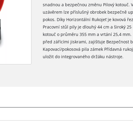
snadnou a bezpečnou změnu Pilový kotouč. V 
uzávěrem lze příslušný obrobek bezpečně up
pokos. Díky Horizontální Rukojeť je kovová řez
Pracovní stůl pily je dlouhý 44 cm a široký 2
kotouč o průměru 355 mm a vrtání 25,4 mm. De
před zářícími jiskrami, zajišťuje Bezpečnost
Kapovací/pokosová pila zámek Přídavná rukoje
uložit do integrovaného držáku nástroje.