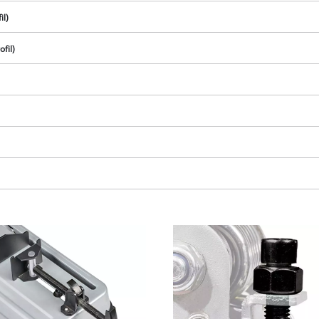
il)
ofil)
K načtení služby Google Maps
potřebujeme váš souhlas!
This content is not permitted to load due
to trackers that are not disclosed to the