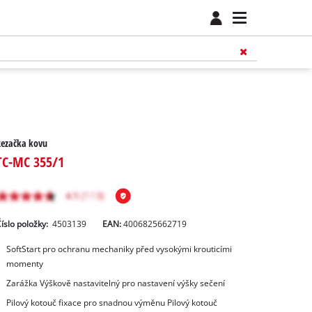
Řezačka kovu
TC-MC 355/1
íslo položky:
4503139
EAN:
4006825662719
SoftStart pro ochranu mechaniky před vysokými krouticími
momenty
Zarážka Výškově nastavitelný pro nastavení výšky sečení
Pilový kotouč fixace pro snadnou výměnu Pilový kotouč