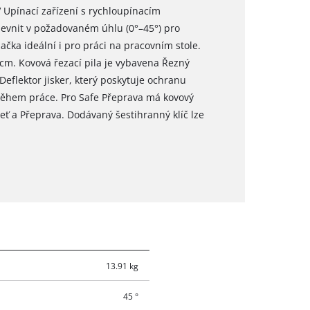
Upínací zařízení s rychloupínacím
evnit v požadovaném úhlu (0°–45°) pro
ačka ideální i pro práci na pracovním stole.
5 cm. Kovová řezací pila je vybavena Řezný
flektor jisker, který poskytuje ochranu
 během práce. Pro Safe Přeprava má kovový
ť a Přeprava. Dodávaný šestihranný klíč lze
13.91 kg
45 °