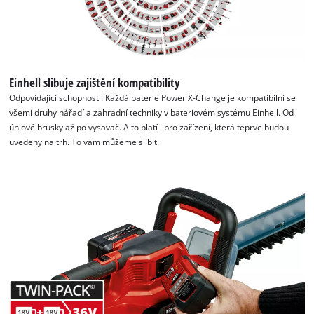
Einhell slibuje zajištění kompatibility
Odpovídající schopnosti: Každá baterie Power X-Change je kompatibilní se
všemi druhy nářadí a zahradní techniky v bateriovém systému Einhell. Od
úhlové brusky až po vysavač. A to platí i pro zařízení, která teprve budou
uvedeny na trh. To vám můžeme slíbit.
K načtení služby Google Maps
potřebujeme váš souhlas!
This content is not permitted to load due
to trackers that are not disclosed to the
visitor. The website owner needs to setup
the site with their CMP to add this content
to the list of technologies used.
Powered by
Usercentrics Consent