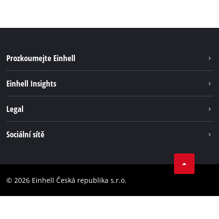
Prozkoumejte Einhell
Udržitelnost
Einhell Insights
Servis
Kariéra
Legal
Systém akumulátorů
Einhell celosvětově
Tiráž
Sociální sítě
Ochrana osobních údajů
Facebook
Dodržování předpisů
YouТube
Prohlášení o přístupnosti
© 2026 Einhell Česká republika s.r.o.
Instagram