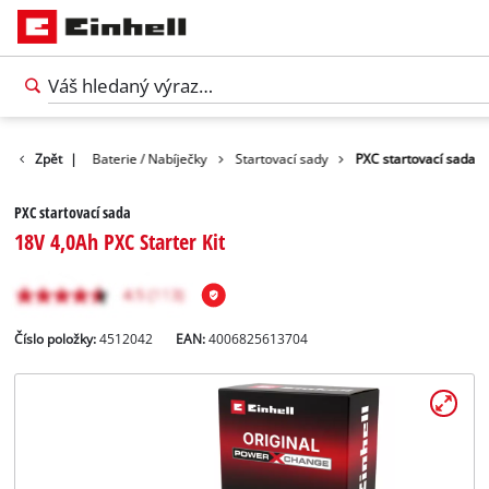
íslušenství
Zpět
|
Baterie / Nabíječky
Startovací sady
PXC startovací sada
PXC startovací sada
18V 4,0Ah PXC Starter Kit
Číslo položky:
4512042
EAN:
4006825613704