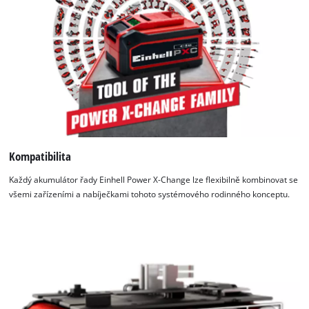
závěsná oka umožňují snadnou montáž na stěnu. Technologie
rychlého nabíjení zajišťuje krátké doby nabíjení; inteligentní
řízení nabíjení baterii neustále sleduje pro optimální průběh
nabíjení a maximální bezpečnost. Režim Refresh umožňuje
reaktivovat hluboce vybité baterie. Všechny aktuální informace
poskytuje 6stupňový LED indikátor stavu.
Kompatibilita
Každý akumulátor řady Einhell Power X-Change lze flexibilně kombinovat se
všemi zařízeními a nabíječkami tohoto systémového rodinného konceptu.