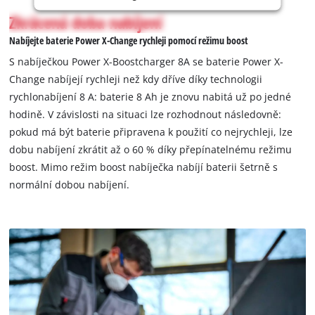
to
Zkrácená doba nabíjení
load
due
Nabíjejte baterie Power X-Change rychleji pomocí režimu boost
to
S nabíječkou Power X-Boostcharger 8A se baterie Power X-
trackers
Change nabíjejí rychleji než kdy dříve díky technologii
that
rychlonabíjení 8 A: baterie 8 Ah je znovu nabitá už po jedné
are
not
hodině. V závislosti na situaci lze rozhodnout následovně:
disclosed
pokud má být baterie připravena k použití co nejrychleji, lze
to
dobu nabíjení zkrátit až o 60 % díky přepínatelnému režimu
the
boost. Mimo režim boost nabíječka nabíjí baterii šetrně s
visitor.
normální dobou nabíjení.
The
website
owner
needs
to
setup
the
site
with