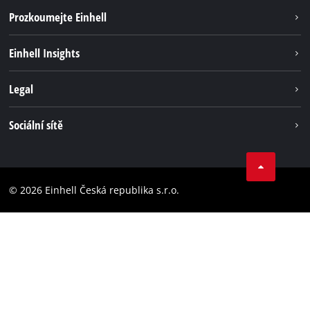
Prozkoumejte Einhell
Udržitelnost
Einhell Insights
Servis
Kariéra
Legal
Systém akumulátorů
Einhell celosvětově
Tiráž
Sociální sítě
Ochrana osobních údajů
Facebook
Dodržování předpisů
YouТube
Prohlášení o přístupnosti
© 2026 Einhell Česká republika s.r.o.
Instagram