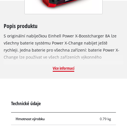
Popis produktu
S originální nabíječkou Einhell Power X-Boostcharger 8A lze
všechny baterie systému Power X-Change nabíjet ještě
rychleji. Jedna baterie pro všechna zařízení: baterie Power X-
Change lze používat ve všech zařízeních výkonného
systémového řady Einhell. Nabíječka je univerzálně použitelná
Více informací
pro všechny baterie PXC. Díky rychlonabíjecí technologii 8 A je
doba nabíjení ještě kratší a baterie je neustále monitorována
chytrým nabíjecím systémem pro optimální nabíjení a
maximální bezpečnost. Díky integrovanému režimu boost lze
dobu nabíjení baterie zkrátit až o 62 %. Ale volba je vždy na
Technické údaje
vás: pokud není stisknuto tlačítko boost, nabíječka nabíjí
baterii šetrně v normálním režimu. Díky režimu refresh je ve
Hmotnost výrobku
0.79 kg
mnoha případech možné reaktivovat hluboce vybité baterie a