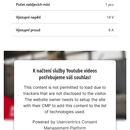
poté je znovu normálně nabít. Veškeré aktuální informace o
Počet nabíjecích míst
1 pcs
nabíjení a stavu baterie poskytuje 7stupňový LED ukazatel
stavu. Pro úspornou a snadnou instalaci na stěnu jsou v krytu
Výstupní napětí
18 V
nabíječky integrovány speciální závěsné otvory.
Výstupní proud
8 A
K načtení
K načtení služby Youtube videos
služby
potřebujeme váš souhlas!
Youtube
potřebujeme
This content is not permitted to load due to
váš souhlas!
trackers that are not disclosed to the visitor.
The website owner needs to setup the site
This
with their CMP to add this content to the list
content
of technologies used.
is
not
Powered by
Usercentrics Consent
permitted
Management Platform