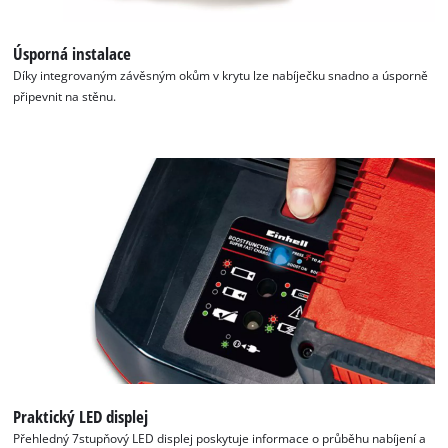
Úsporná instalace
Díky integrovaným závěsným okům v krytu lze nabíječku snadno a úsporně
připevnit na stěnu.
K načtení služby Google Maps
potřebujeme váš souhlas!
This content is not permitted to load due
to trackers that are not disclosed to the
visitor. The website owner needs to setup
the site with their CMP to add this content
Praktický LED displej
to the list of technologies used.
Přehledný 7stupňový LED displej poskytuje informace o průběhu nabíjení a