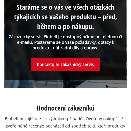
Staráme se o vás ve všech otázkách
týkajících se vašeho produktu – před,
během a po nákupu.
Zákaznický servis Einhell je dostupný přímo po telefonu či
e-mailu. Postaráme se o vaše požadavky, dotazy k
produktu, náhradní díly a opravy.
Kontaktujte zákaznický servis
Hodnocení zákazníků
Einhell nezajišťuje – s výjimkou případů „Ověřený nákup“ – že
zveřejněné recenze pocházejí od spotřebitelů, kteří produkty