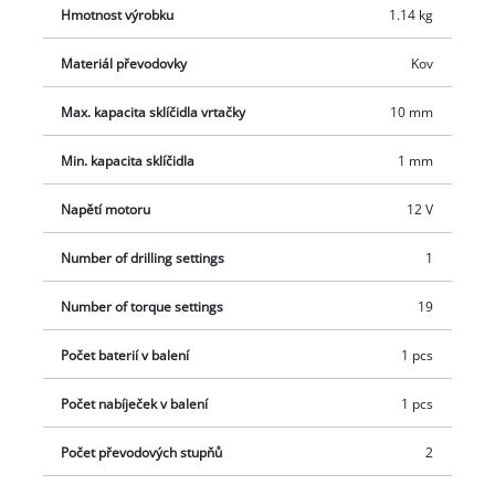
Hmotnost výrobku
1.14 kg
důraz na maximální komfort. Za 45 minut se nabíječka postará
o nabití 2,0 Ah baterie, která je rovněž součástí příslušenství.
Materiál převodovky
Kov
Max. kapacita sklíčidla vrtačky
10 mm
Min. kapacita sklíčidla
1 mm
Napětí motoru
12 V
Number of drilling settings
1
Number of torque settings
19
Počet baterií v balení
1 pcs
Počet nabíječek v balení
1 pcs
Počet převodových stupňů
2