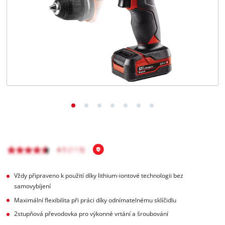
čeština
CS
čeština
English
Deutsch
Vždy připraveno k použití díky lithium-iontové technologii bez
samovybíjení
Maximální flexibilita při práci díky odnímatelnému sklíčidlu
2stupňová převodovka pro výkonné vrtání a šroubování