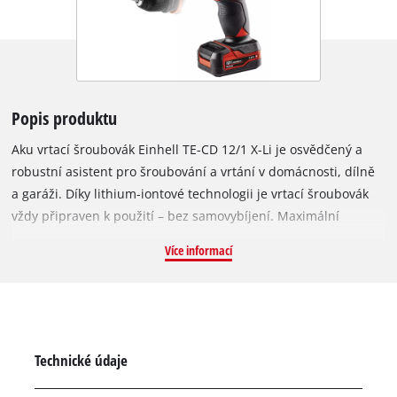
Popis produktu
Aku vrtací šroubovák Einhell TE-CD 12/1 X-Li je osvědčený a
robustní asistent pro šroubování a vrtání v domácnosti, dílně
a garáži. Díky lithium-iontové technologii je vrtací šroubovák
vždy připraven k použití – bez samovybíjení. Maximální
flexibilitu při práci umožňuje odnímatelné 10 mm sklíčidlo.
Více informací
Dvoustupňová převodovka poskytuje vrtacímu šroubováku
výkon a dynamiku, zatímco elektronická regulace otáček
umožňuje v každé situaci správnou práci s ohledem na
materiál a použití – v rámci 20 stupňů točivého momentu. Aby
se světlo dostalo do tmavých pracovních oblastí, je vrtací aku
Technické údaje
šroubovák vybaven osvětlením LED. S ergonomickým
designem a osvědčeným měkkým úchopem byl navíc kladen