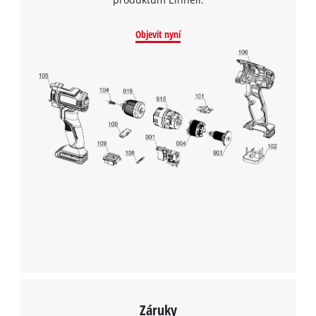
potřebujeme váš souhlas!
This content is not permitted to load due
Objevit nyní
to trackers that are not disclosed to the
visitor. The website owner needs to setup
the site with their CMP to add this content
to the list of technologies used.
Powered by
Usercentrics Consent
Management Platform
Záruky