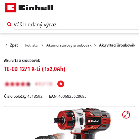
ty
Zpět
Domácí kutilství
|
Akumulátorový šroubovák
Aku vrtací šroubovák
Aku vrtací šroubovák
TE-CD 12/1 X-Li (1x2,0Ah)
Číslo položky:
4513592
EAN:
4006825628685