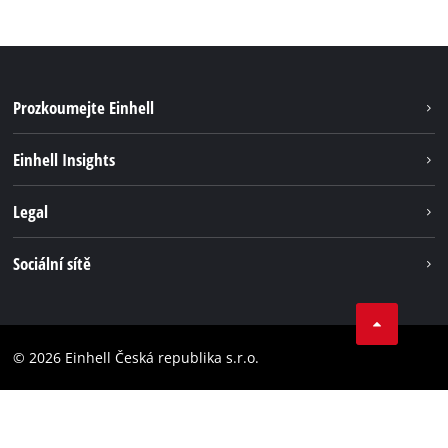
Prozkoumejte Einhell
Udržitelnost
Einhell Insights
Servis
Kariéra
Legal
Systém akumulátorů
Einhell celosvětově
Tiráž
Sociální sítě
Ochrana osobních údajů
Facebook
Dodržování předpisů
YouТube
Prohlášení o přístupnosti
© 2026 Einhell Česká republika s.r.o.
Instagram