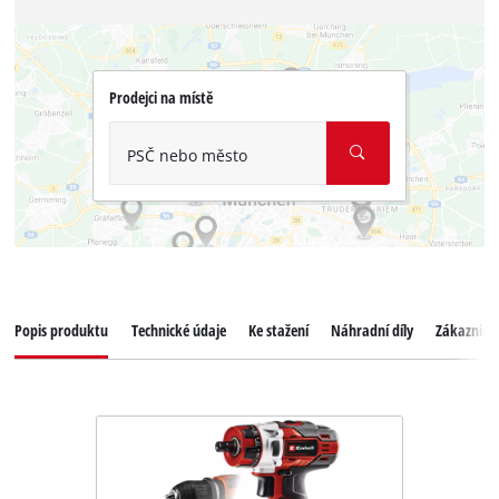
Prodejci na místě
PSČ nebo město
Popis produktu
Technické údaje
Ke stažení
Náhradní díly
Zákaznický