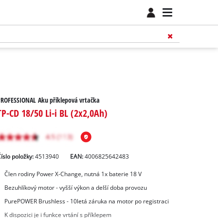
ROFESSIONAL Aku příklepová vrtačka
TP-CD 18/50 Li-i BL (2x2,0Ah)
íslo položky:
4513940
EAN:
4006825642483
Člen rodiny Power X-Change, nutná 1x baterie 18 V
Bezuhlíkový motor - vyšší výkon a delší doba provozu
PurePOWER Brushless - 10letá záruka na motor po registraci
K dispozici je i funkce vrtání s příklepem