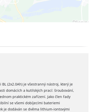
 BL (2x2.0Ah) je všestranný nástroj, který je
asti domácích a kutilských prací: šroubování,
jednom praktickém zařízení. Jako člen řady
bilní se všemi dobíjecími bateriemi
bek je dodáván se dvěma lithium-iontovými