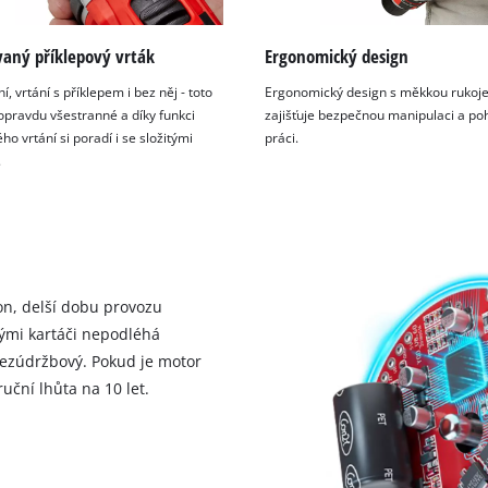
vaný příklepový vrták
Ergonomický design
, vrtání s příklepem i bez něj - toto
Ergonomický design s měkkou rukoje
 opravdu všestranné a díky funkci
zajišťuje bezpečnou manipulaci a po
ho vrtání si poradí i se složitými
práci.
.
on, delší dobu provozu
vými kartáči nepodléhá
bezúdržbový. Pokud je motor
uční lhůta na 10 let.