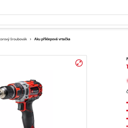
orový šroubovák
Aku příklepová vrtačka
P
Č