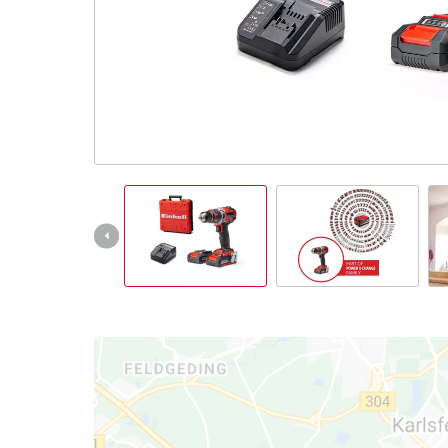
čeština
CS
čeština
English
Deutsch