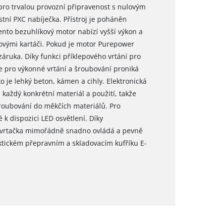
pro trvalou provozní připravenost s nulovým
tní PXC nabíječka. Přístroj je poháněn
to bezuhlíkový motor nabízí vyšší výkon a
ovými kartáči. Pokud je motor Purepower
záruka. Díky funkci příklepového vrtání pro
e pro výkonné vrtání a šroubování proniká
ko je lehký beton, kámen a cihly. Elektronická
každý konkrétní materiál a použití, takže
šroubování do měkčích materiálů. Pro
 k dispozici LED osvětlení. Díky
 vrtačka mimořádně snadno ovládá a pevně
aktickém přepravním a skladovacím kufříku E-