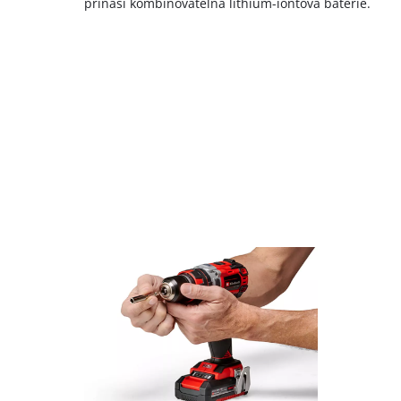
přináší kombinovatelná lithium-iontová baterie.