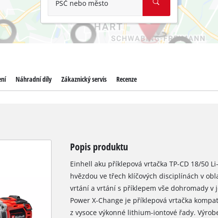
PSČ nebo město
ení
Náhradní díly
Zákaznický servis
Recenze
Popis produktu
Einhell aku příklepová vrtačka TP-CD 18/50 Li-i
hvězdou ve třech klíčových disciplínách v obl
vrtání a vrtání s příklepem vše dohromady v 
Power X-Change je příklepová vrtačka kompati
z vysoce výkonné lithium-iontové řady. Výro