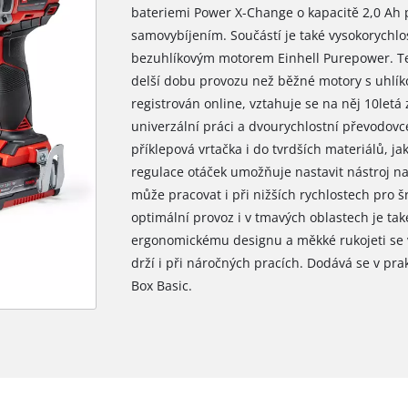
bateriemi Power X-Change o kapacitě 2,0 Ah 
samovybíjením. Součástí je také vysokorychlos
bezuhlíkovým motorem Einhell Purepower. Ten
delší dobu provozu než běžné motory s uhlík
registrován online, vztahuje se na něj 10letá 
univerzální práci a dvourychlostní převodovc
příklepová vrtačka i do tvrdších materiálů, ja
regulace otáček umožňuje nastavit nástroj na 
může pracovat i při nižších rychlostech pro 
optimální provoz i v tmavých oblastech je také
ergonomickému designu a měkké rukojeti se
drží i při náročných pracích. Dodává se v pr
Box Basic.