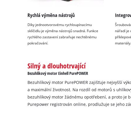
Rychlá výměna nástrojů
Integro
Díky jednootvorovému rychloupínacímu
Šroubování
sklíčidlu je výměna nástrojů snadná. Funkce
nářadí je
rychlého zastavení zabraňuje nechtěnému
příklepové
pokračování.
materiály
Silný a dlouhotrvající
Bezuhlíkový motor Einhell PurePOWER
Bezuhlíkový motor PurePOWER zajišťuje nejvyšší výk
a maximální životnost. Na rozdíl od motorů s uhlíko
bezuhlíkový motor žádnému opotřebení, a proto je 
Purepower registrován online, prodlužuje se jeho zár