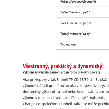
Počet převodových stupňů
Počet úderů - stupeň 1
Počet úderů - stupeň 2
Točivý moment (tvrdý)
Typ motoru
Všestranný, praktický a dynamický!
Výkonné univerzální zařízení pro náročné pracovní operace
Aku příklepový vrták Einhell TP-CD 18/50 Li-i BL (2x2,
výkonné nářadí pro náročné úkoly. Kovová dvourychl
dostatečný výkon při vrtání nebo šroubování a záro
výkonu a dlouhou životnost. Příklepový šroubovák je
Change od společnosti Einhell, takže se může pochlu