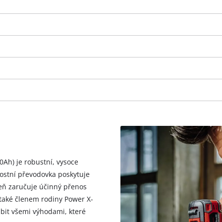
visitor. The website owner needs to setup
the site with their CMP to add this content
to the list of technologies used.
Powered by
Usercentrics Consent
Management Platform
 0Ah) je robustní, vysoce
ostní převodovka poskytuje
veň zaručuje účinný přenos
 také členem rodiny Power X-
bit všemi výhodami, které