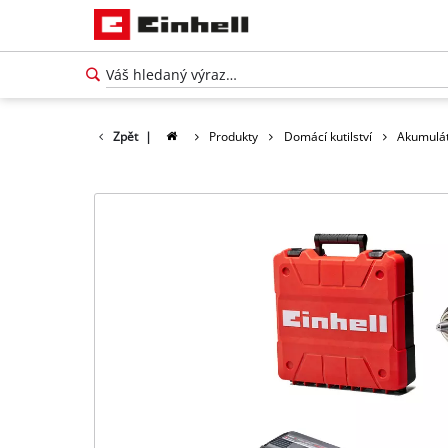
Zpět
|
Produkty
Domácí kutilství
Akumulát