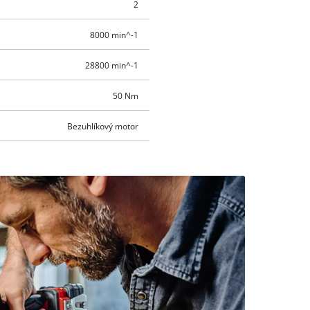
2
8000 min^-1
28800 min^-1
50 Nm
Bezuhlíkový motor