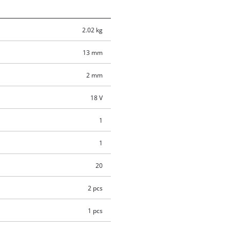
2.02 kg
13 mm
2 mm
18 V
1
1
20
2 pcs
1 pcs