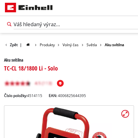
Zpět
|
Produkty
Volný čas
Světla
Aku svítilna
Aku svítilna
TC-CL 18/1800 Li - Solo
Číslo položky:
4514115
EAN:
4006825644395