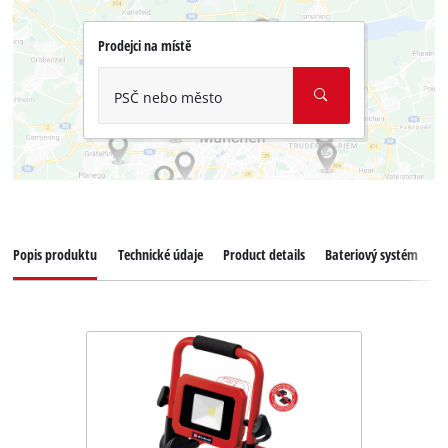
Prodejci na místě
PSČ nebo město
Popis produktu
Technické údaje
Product details
Bateriový systém
K