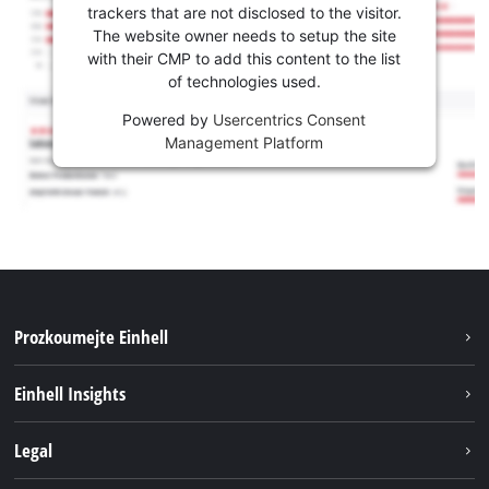
trackers that are not disclosed to the visitor.
The website owner needs to setup the site
with their CMP to add this content to the list
of technologies used.
Powered by
Usercentrics Consent
Management Platform
Prozkoumejte Einhell
Udržitelnost
Einhell Insights
Servis
Kariéra
Legal
Systém akumulátorů
Einhell celosvětově