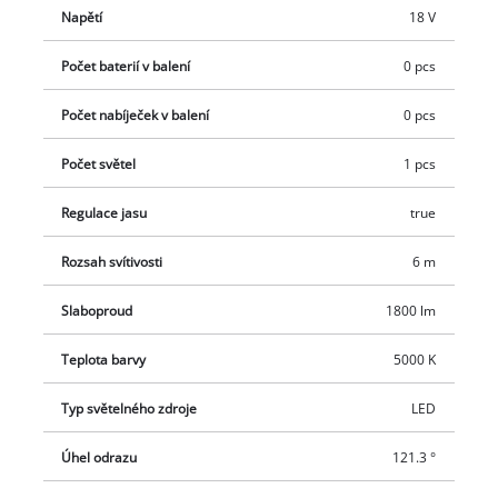
Napětí
18 V
Počet baterií v balení
0 pcs
Počet nabíječek v balení
0 pcs
Počet světel
1 pcs
Regulace jasu
true
Rozsah svítivosti
6 m
Slaboproud
1800 lm
Teplota barvy
5000 K
Typ světelného zdroje
LED
Úhel odrazu
121.3 °