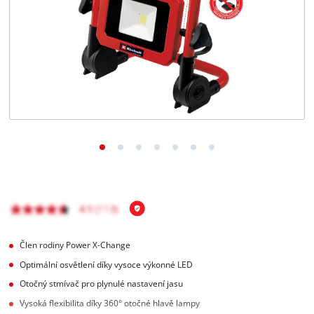
čeština
CS
čeština
English
Deutsch
Člen rodiny Power X-Change
Optimální osvětlení díky vysoce výkonné LED
Otočný stmívač pro plynulé nastavení jasu
Vysoká flexibilita díky 360° otočné hlavě lampy