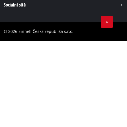
Tiráž
Sociální sítě
Ochrana osobních údajů
Facebook
Dodržování předpisů
YouТube
Prohlášení o přístupnosti
© 2026 Einhell Česká republika s.r.o.
Instagram