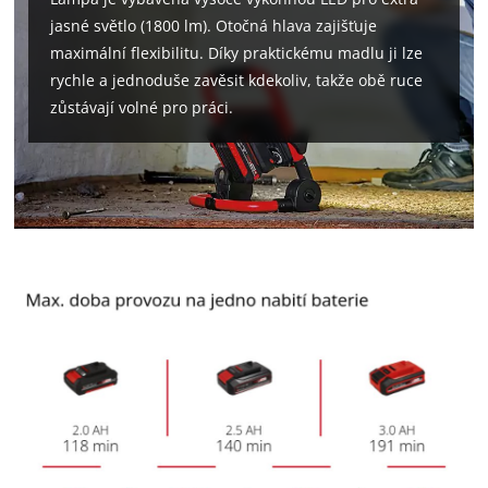
jasné světlo (1800 lm). Otočná hlava zajišťuje
maximální flexibilitu. Díky praktickému madlu ji lze
rychle a jednoduše zavěsit kdekoliv, takže obě ruce
zůstávají volné pro práci.