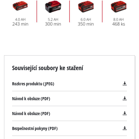
K načtení služby Google Maps
potřebujeme váš souhlas!
This content is not permitted to load due
to trackers that are not disclosed to the
visitor. The website owner needs to setup
the site with their CMP to add this content
to the list of technologies used.
Powered by
Usercentrics Consent
Management Platform
Související soubory ke stažení
Rozkres produktu (JPEG)
Návod k obsluze (PDF)
Návod k obsluze (PDF)
Bezpečnostní pokyny (PDF)