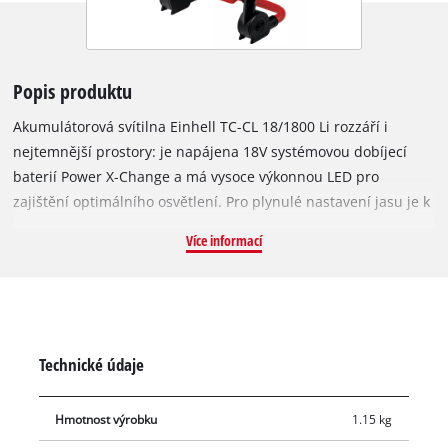
Popis produktu
Akumulátorová svítilna Einhell TC-CL 18/1800 Li rozzáří i
nejtemnější prostory: je napájena 18V systémovou dobíjecí
baterií Power X-Change a má vysoce výkonnou LED pro
zajištění optimálního osvětlení. Pro plynulé nastavení jasu je k
dispozici otočný stmívač a 360° otočná hlava lampy poskytuje
Více informací
vysokou úroveň flexibility. Praktické držadlo umožňuje
snadnou přepravu a pro uložení do minimálního prostoru lze
nohu složit. Pro univerzální použití je k dispozici robustní
upevňovací háček. Výrobek je dodáván bez baterie a nabíječky,
které jsou k dispozici samostatně.
Technické údaje
Hmotnost výrobku
1.15 kg