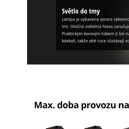
Světlo do tmy
Lampa je vybavena vysoce výkonnou
lm). Otočná světelná hlava zaručuje
Praktickým kovovým hákem ji lze na
kdekoli, takže obě ruce zůstávají 