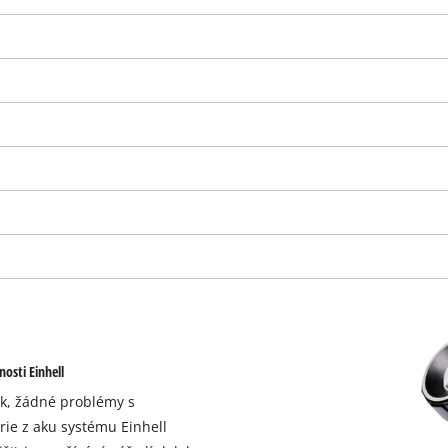
K načtení služby Google Maps
osti Einhell
potřebujeme váš souhlas!
ek, žádné problémy s
This content is not permitted to load due
rie z aku systému Einhell
to trackers that are not disclosed to the