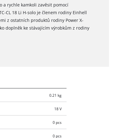
o a rychle kamkoli zavěsit pomocí
C-CL 18 Li H-solo je členem rodiny Einhell
emi z ostatních produktů rodiny Power X-
ko doplněk ke stávajícím výrobkům z rodiny
0.21 kg
18 V
0 pcs
0 pcs