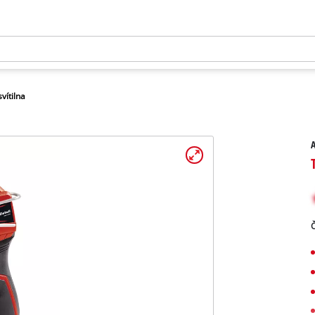
vítilna
A
Č