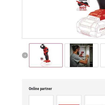
čeština
CS
čeština
English
Deutsch
Online partner