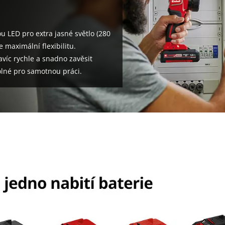
 LED pro extra jasné světlo (280
 maximální flexibilitu.
víc rychle a snadno zavěsit
volné pro samotnou práci.