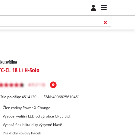
ku svítilna
TC-CL 18 Li H-Solo
íslo položky:
4514130
EAN:
4006825610451
Člen rodiny Power X-Change
Vysoce kvalitní LED od výrobce CREE Ltd.
Vysoká flexibilita díky výkyvné hlavě
Praktický kovový háček