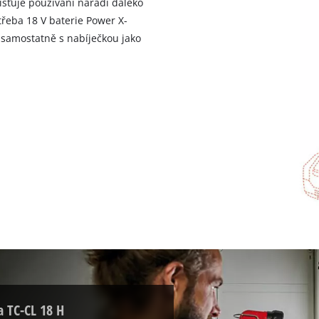
šťuje používání nářadí daleko
visitor. The website owner needs to setup
třeba 18 V baterie Power X-
the site with their CMP to add this content
to the list of technologies used.
t samostatně s nabíječkou jako
Powered by
Usercentrics Consent
Management Platform
 TC-CL 18 H