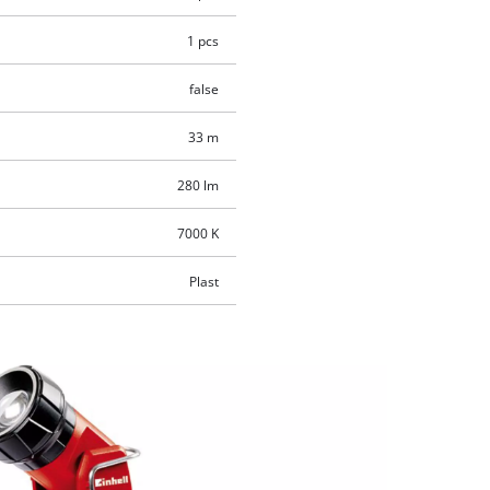
1 pcs
false
33 m
280 lm
7000 K
Plast