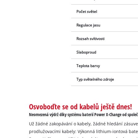
Počet světel
Regulace jasu
Rozsah svítivosti
Slaboproud
Teplota barvy
Typ světelného zdroje
Osvoboďte se od kabelů ještě dnes!
Neomezená výdrž díky systému baterií Power X-Change od společn
Už žádné zakopávání o kabely, žádné hledání zásuv
prodlužovacími kabely: Výkonná lithium-iontová bate