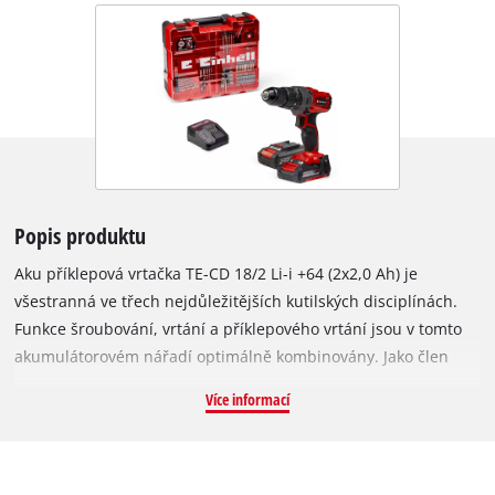
Popis produktu
Aku příklepová vrtačka TE-CD 18/2 Li-i +64 (2x2,0 Ah) je
všestranná ve třech nejdůležitějších kutilských disciplínách.
Funkce šroubování, vrtání a příklepového vrtání jsou v tomto
akumulátorovém nářadí optimálně kombinovány. Jako člen
výkonné rodiny Power X-Change lze všechny baterie v
Více informací
systémové řadě kombinovat s příklepovou vrtačkou a baterie,
které jsou součástí dodávky, lze také použít ve všech ostatních
systémových zařízeních. Dvourychlostní převodovka je vhodná
pro výkonné vrtání a šroubování s točivým momentem až 44