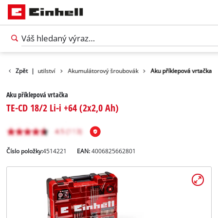
y
Domácí kutilství
Zpět
|
Akumulátorový šroubovák
Aku příklepová vrtačka
Aku příklepová vrtačka
TE-CD 18/2 Li-i +64 (2x2,0 Ah)
Číslo položky:
4514221
EAN:
4006825662801