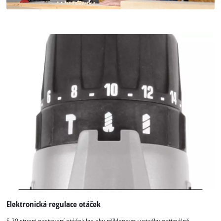
Elektronická regulace otáček
S 20 stupni nastavení otáček lze aku příklepovou vrtačku optimálně