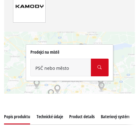
Prodejci na místě
PSČ nebo město
Popis produktu
Technické údaje
Product details
Bateriový systém
K