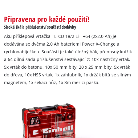
This content is not permitted to load due
to trackers that are not disclosed to the
visitor. The website owner needs to setup
Připravena pro každé použití!
the site with their CMP to add this content
Široká škála příslušenství součástí dodávky
to the list of technologies used.
Aku příklepová vrtačka TE-CD 18/2 Li-i +64 (2x2,0 Ah) je
Powered by
Usercentrics Consent
dodávána se dvěma 2,0 Ah bateriemi Power X-Change a
Management Platform
rychlonabíječkou. Součástí je také úložný hák, přenosný kufřík
a 64 dílná sada příslušenství sestávající z: 10x nástrčný vrták,
5x vrták do betonu, 10x 50 mm bity, 20 x 25 mm bity, 5x vrták
do dřeva, 10x HSS vrták, 1x záhlubník, 1x držák bitů se silným
magnetem, 1x sekací nůž, 1x 3m měřící páska.