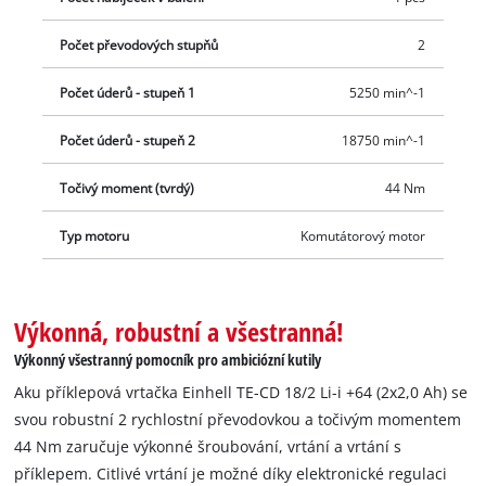
Počet převodových stupňů
2
Počet úderů - stupeň 1
5250 min^-1
Počet úderů - stupeň 2
18750 min^-1
Točivý moment (tvrdý)
44 Nm
Typ motoru
Komutátorový motor
Výkonná, robustní a všestranná!
Výkonný všestranný pomocník pro ambiciózní kutily
Aku příklepová vrtačka Einhell TE-CD 18/2 Li-i +64 (2x2,0 Ah) se
svou robustní 2 rychlostní převodovkou a točivým momentem
44 Nm zaručuje výkonné šroubování, vrtání a vrtání s
příklepem. Citlivé vrtání je možné díky elektronické regulaci