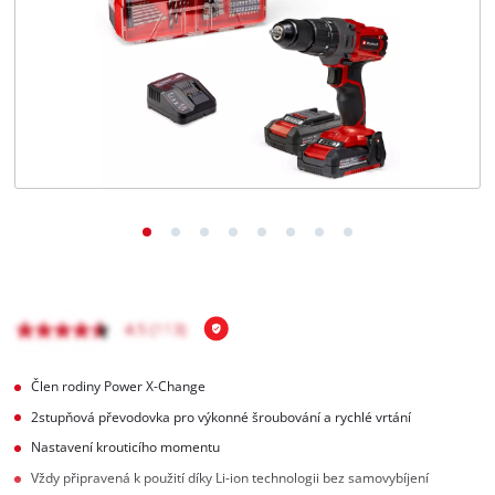
čeština
CS
čeština
English
Deutsch
Člen rodiny Power X-Change
2stupňová převodovka pro výkonné šroubování a rychlé vrtání
Nastavení krouticího momentu
Vždy připravená k použití díky Li-ion technologii bez samovybíjení