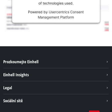
of technologies used.
Powered by
Usercentrics Consent
Management Platform
Prozkoumejte Einhell
Udržitelnost
Einhell Insights
Servis
Kariéra
Legal
Systém akumulátorů
Einhell celosvětově
Tiráž
Sociální sítě
Ochrana osobních údajů
Facebook