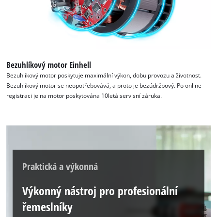
the site with their CMP to add this content
to the list of technologies used.
Powered by
Usercentrics Consent
Management Platform
Bezuhlíkový motor Einhell
Bezuhlíkový motor poskytuje maximální výkon, dobu provozu a životnost.
Bezuhlíkový motor se neopotřebovává, a proto je bezúdržbový. Po online
registraci je na motor poskytována 10letá servisní záruka.
Praktická a výkonná
Výkonný nástroj pro profesionální
řemeslníky