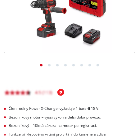
čeština
CS
čeština
English
Deutsch
Člen rodiny Power X‑Change; vyžaduje 1 baterii 18 V.
Bezuhlíkový motor – vyšší výkon a delší doba provozu.
Bezuhlíkový – 10letá záruka na motor po registraci.
Funkce příklepového vrtání pro vrtání do kamene a zdiva