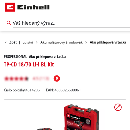
y
Domácí kutilství
Zpět
|
Akumulátorový šroubovák
Aku příklepová vrtačka
PROFESSIONAL Aku příklepová vrtačka
TP-CD 18/70 Li-i BL Kit
Číslo položky:
4514236
EAN:
4006825688061