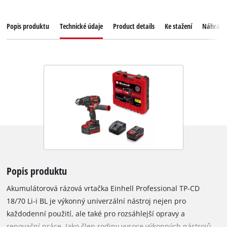
Popis produktu
Technické údaje
Product details
Ke stažení
Náhradní
Popis produktu
Akumulátorová rázová vrtačka Einhell Professional TP-CD
18/70 Li-i BL je výkonný univerzální nástroj nejen pro
každodenní použití, ale také pro rozsáhlejší opravy a
renovační práce. Jako člen rodiny vysoce výkonných nástrojů