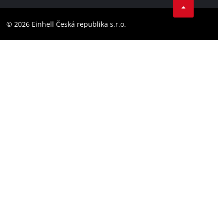
Dodržování předpisů
YouТube
Prohlášení o přístupnosti
© 2026 Einhell Česká republika s.r.o.
Instagram