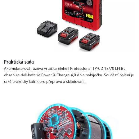
Praktická sada
Akumulátorová rázová vrtačka Einhell Professional TP-CD 18/70 Li-i BL
obsahuje dvě baterie Power X-Change 4,0 Ah a nabíječku. Součástí balení je
také praktický kufřík pro přepravu a skladování.
K načtení služby Google Maps
potřebujeme váš souhlas!
This content is not permitted to load due
to trackers that are not disclosed to the
visitor. The website owner needs to setup