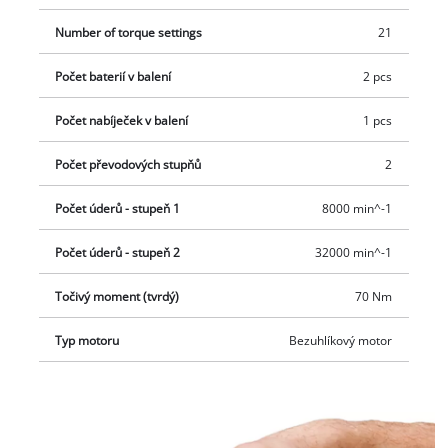
pouzdrem v kovovém provedení. LED osvětlení zajišťuje
perfektní výhled na pracovní prostor i v tmavých prostorách.
Number of torque settings
21
Sada obsahuje dvě 4,0 Ah baterie Power X-Change, nabíječku
a praktický přepravní a úložný kufr.
Počet baterií v balení
2 pcs
Počet nabíječek v balení
1 pcs
Počet převodových stupňů
2
Počet úderů - stupeň 1
8000 min^-1
Počet úderů - stupeň 2
32000 min^-1
Točivý moment (tvrdý)
70 Nm
Typ motoru
Bezuhlíkový motor