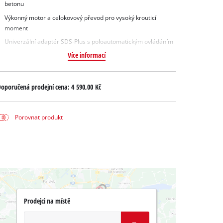
betonu
Výkonný motor a celokovový převod pro vysoký krouticí
moment
Univerzální adaptér SDS-Plus s poloautomatickým ovládáním
Více informací
oporučená prodejní cena:
4 590,00 Kč
Porovnat produkt
Prodejci na místě