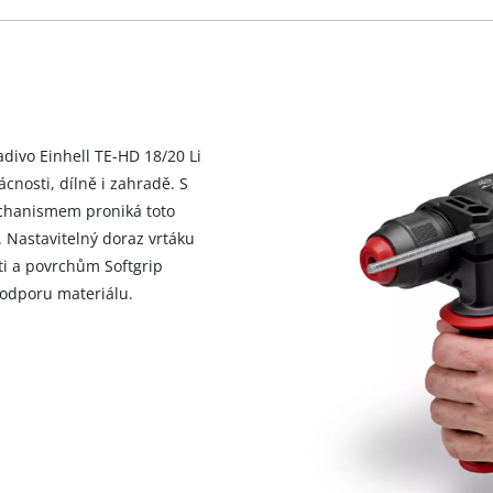
visitor. The website owner needs to setup
the site with their CMP to add this content
to the list of technologies used.
Powered by
Usercentrics Consent
Management Platform
ivo Einhell TE-HD 18/20 Li
nosti, dílně i zahradě. S
echanismem proniká toto
á. Nastavitelný doraz vrtáku
eti a povrchům Softgrip
 odporu materiálu.