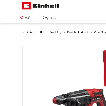
Zpět
|
Produkty
Domácí kutilství
Vrtací kl