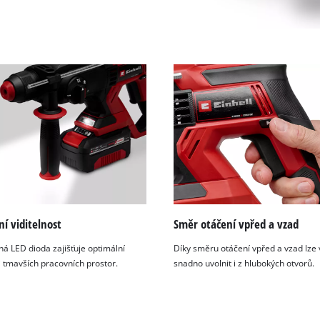
í viditelnost
Směr otáčení vpřed a vzad
ná LED dioda zajišťuje optimální
Díky směru otáčení vpřed a vzad lze 
i tmavších pracovních prostor.
snadno uvolnit i z hlubokých otvorů.