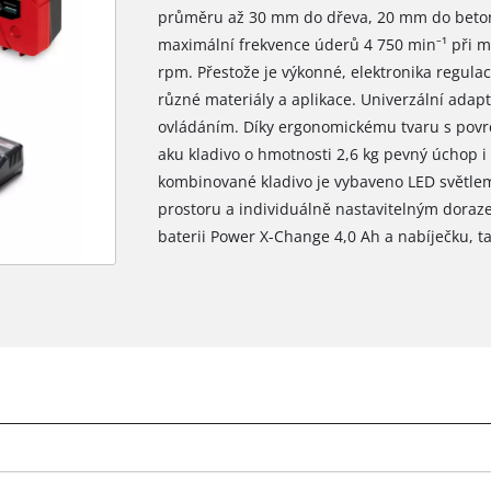
průměru až 30 mm do dřeva, 20 mm do beton
maximální frekvence úderů 4 750 min⁻¹ při 
rpm. Přestože je výkonné, elektronika regul
různé materiály a aplikace. Univerzální ada
ovládáním. Díky ergonomickému tvaru s povrc
aku kladivo o hmotnosti 2,6 kg pevný úchop i 
kombinované kladivo je vybaveno LED světlem
prostoru a individuálně nastavitelným doraz
baterii Power X-Change 4,0 Ah a nabíječku, t