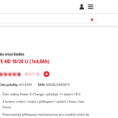
ku vrtací kladivo
TE-HD 18/20 Li (1x4,0Ah)
íslo položky:
4514299
EAN:
4006825683875
Člen rodiny Power X‑Change, vyžaduje 1× baterii 18 V
4 funkce: vrtání / vrtání s příklepem / sekání s fixaci / bez
fixace
Pneumatický příklepový mechanismus pro snadné vrtání do