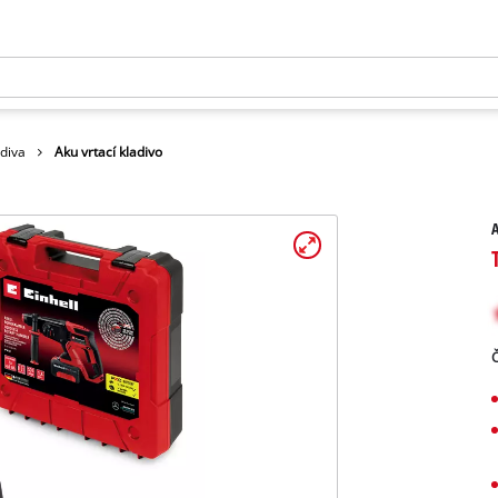
adiva
Aku vrtací kladivo
A
Č