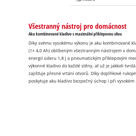
Všestranný nástroj pro domácnost
Aku kombinované kladivo s maximální příklepovou silou
Díky svému vysokému výkonu je aku kombinované klad
(1× 4,0 Ah) oblíbeným všestranným nástrojem v domác
energií úderu 1,8 J a pneumatickým příklepovým m
výkonné kladivo do každé stěny, ať už je jakkoli tvrd
zajišťuje přesné vrtání otvorů. Díky doplňkové rukoj
poskytuje aku kladivo bezpečný úchop i při vysokém