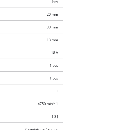
Kov
20 mm
30 mm
13 mm
18 V
1 pcs
1 pcs
1
4750 min^-1
1.8 J
Komutátorový motor