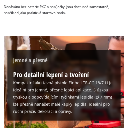
Dodáváno bez baterie PXC a nabíječky. Jsou dostupné samostatně,
například jako praktická startovní sada.
Jemné a přesné
K načtení služby Google Maps
potřebujeme váš souhlas!
Pro detailní lepení a tvoření
This content is not permitted to load due
Kompaktní aku tavná pistole Einhell TE-CG 18/7 Li je
to trackers that are not disclosed to the
ideální pro jemné, přesné lepicí aplikace. S úzkou
visitor. The website owner needs to setup
the site with their CMP to add this content
tryskou a odpovídajícími tyčinkami lepidla (Ø 7 mm)
to the list of technologies used.
lze přesně nanášet malé kapky lepidla, ideální pro
ruční práce, dekoraci a opravy.
Powered by
Usercentrics Consent
Management Platform