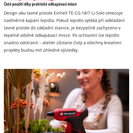
due
Čisté použití díky praktické odkapávací misce
to
Design aku tavné pistole Einhell TE-CG 18/7 Li-Solo omezuje
trackers
nadměrné kapání lepidla. Pokud lepidlo vytéká při odkládání
that
tavné pistole do základní stanice, je bezpečně zachyceno v
are
not
tepelně odolné odkapávací misce. Po ochlazení lze lepidlo
disclosed
snadno odstranit – ateliér zůstane čistý a všechny kreativní
to
projekty budou mít úhledné výsledky.
the
visitor.
The
website
owner
needs
to
setup
the
site
with
their
CMP