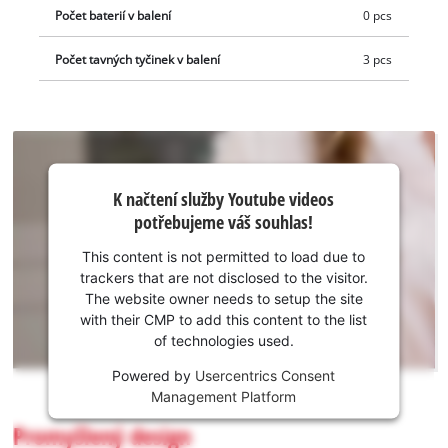
Počet baterií v balení
0 pcs
funkci automatického vypnutí po 30 minutách nečinnosti pro
šetření vložené baterie PXC. Součástí balení jsou tři tyčinky
Počet tavných tyčinek v balení
3 pcs
lepidla (Ø 7 mm). Dodáváno bez baterie a nabíječky. Jsou
dostupné samostatně.
K načtení
K načtení služby Youtube videos
služby
potřebujeme váš souhlas!
Youtube
potřebujeme
This content is not permitted to load due to
váš souhlas!
trackers that are not disclosed to the visitor.
The website owner needs to setup the site
This
with their CMP to add this content to the list
content
of technologies used.
is
not
Powered by
Usercentrics Consent
permitted
Management Platform
to
Promyšlený design
load