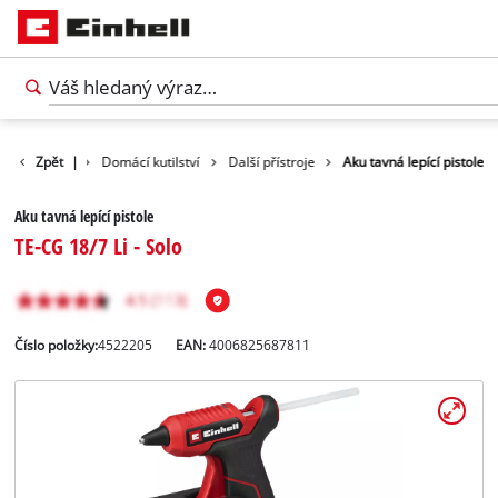
Produkty
Zpět
|
Domácí kutilství
Další přístroje
Aku tavná lepící pistole
Aku tavná lepící pistole
TE-CG 18/7 Li - Solo
Číslo položky:
4522205
EAN:
4006825687811