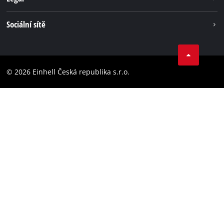
Einhell celosvětově
Tiráž
Sociální sítě
Ochrana osobních údajů
Facebook
Dodržování předpisů
YouТube
Prohlášení o přístupnosti
© 2026 Einhell Česká republika s.r.o.
Instagram