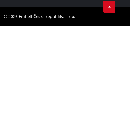
Facebook
Dodržování předpisů
YouТube
Prohlášení o přístupnosti
© 2026 Einhell Česká republika s.r.o.
Instagram