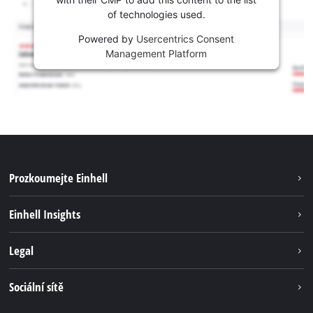
of technologies used.
Powered by
Usercentrics Consent
Management Platform
Prozkoumejte Einhell
Udržitelnost
Einhell Insights
Servis
Kariéra
Legal
Systém akumulátorů
Einhell celosvětově
Tiráž
Sociální sítě
Ochrana osobních údajů