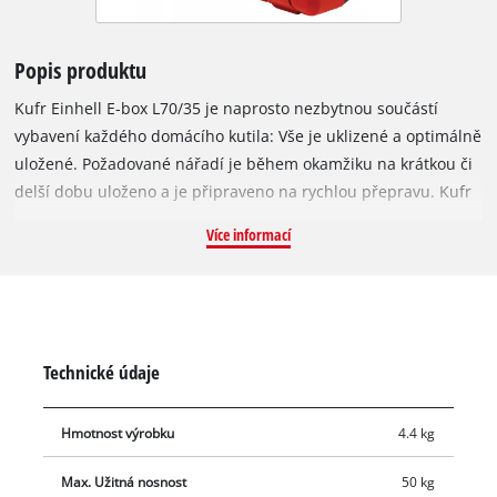
Popis produktu
Kufr Einhell E-box L70/35 je naprosto nezbytnou součástí
vybavení každého domácího kutila: Vše je uklizené a optimálně
uložené. Požadované nářadí je během okamžiku na krátkou či
delší dobu uloženo a je připraveno na rychlou přepravu. Kufr
pro univerzální uložení nářadí a příslušenství je nejen
Více informací
praktický pro přepravu nářadí na požadované místo použití,
ale i pro přepravu nářadí v E-boxu na místo použití, aniž by
došlo k poškrábání – díky měkké pěnové vnitřní vložce.
Ergonomická rukojeť umožňuje pohodlné nošení. Konstrukce
odolná proti stříkající vodě zajišťuje bezpečné skladování. E-
Technické údaje
box Einhell navíc nabízí maximální nosnost až 50 kg.
Hmotnost výrobku
4.4 kg
Max. Užitná nosnost
50 kg