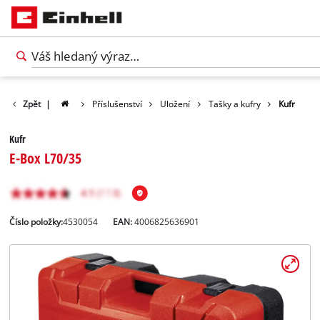
Zpět
|
Příslušenství
Uložení
Tašky a kufry
Kufr
Kufr
E-Box L70/35
Číslo položky:
4530054
EAN:
4006825636901