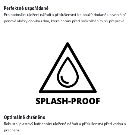
Perfektně uspořádané
Pro optimální uložení nářadí a příslušenství lze použít dodané univerzální
pěnové vložky do víka i dna, které chrání před poškrábáním při přepravě.
K načtení služby Google Maps
potřebujeme váš souhlas!
This content is not permitted to load due
to trackers that are not disclosed to the
visitor. The website owner needs to setup
the site with their CMP to add this content
to the list of technologies used.
Powered by
Usercentrics Consent
Management Platform
Optimálně chráněno
Robustní plastový kufr chrání uložené nářadí a příslušenství před vodou a
prachem.