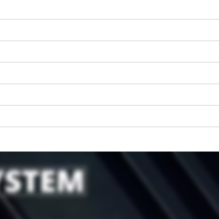
K načtení služby Google Maps
potřebujeme váš souhlas!
This content is not permitted to load due
to trackers that are not disclosed to the