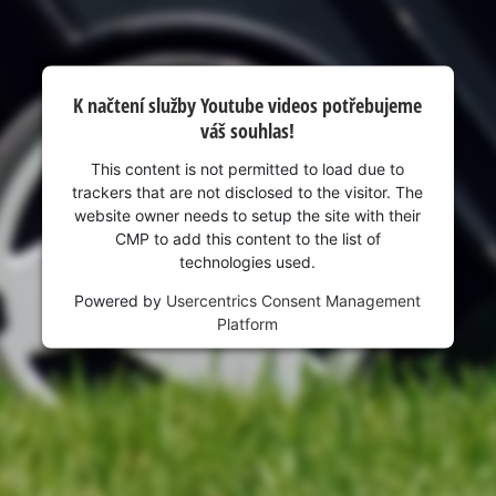
visitor. The website owner needs to setup
the site with their CMP to add this content
to the list of technologies used.
Powered by
Usercentrics Consent
K načtení služby Youtube videos potřebujeme
Management Platform
váš souhlas!
This content is not permitted to load due to
trackers that are not disclosed to the visitor. The
website owner needs to setup the site with their
CMP to add this content to the list of
technologies used.
Powered by
Usercentrics Consent Management
Platform