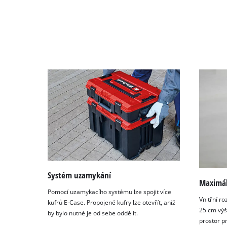
Consent
Management
Platform
Systém uzamykání
Maximál
Pomocí uzamykacího systému lze spojit více
Vnitřní ro
kufrů E-Case. Propojené kufry lze otevřít, aniž
25 cm výš
by bylo nutné je od sebe oddělit.
prostor p