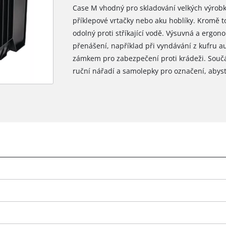
Case M vhodný pro skladování velkých výrobků 
příklepové vrtačky nebo aku hoblíky. Kromě to
odolný proti stříkající vodě. Výsuvná a ergono
přenášení, například při vyndávání z kufru au
zámkem pro zabezpečení proti krádeži. Součás
ruční nářadí a samolepky pro označení, abyste