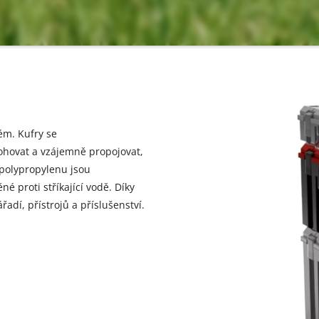
ém. Kufry se
tohovat a vzájemně propojovat,
z polypropylenu jsou
é proti stříkající vodě. Díky
dí, přístrojů a příslušenství.