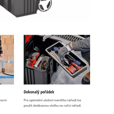
Dokonalý pořádek
horní
Pro optimální uložení menšího nářadí lze
použít dodávanou vložku na ruční nářadí.