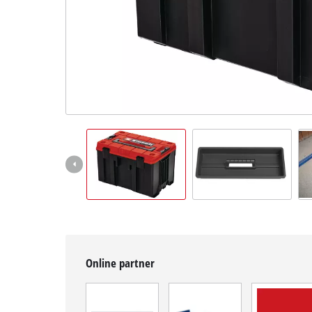
čeština
CS
čeština
English
Deutsch
Online partner