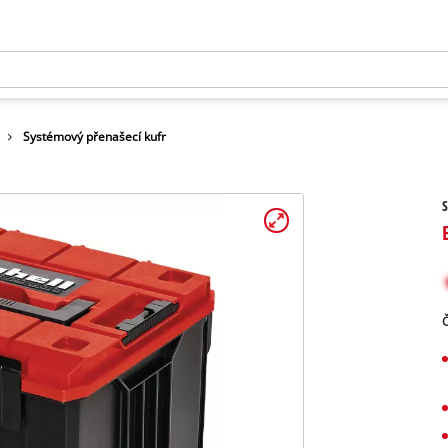
Systémový přenašecí kufr
S
Č