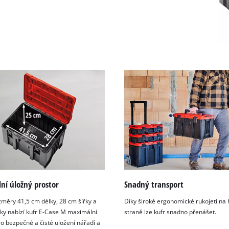
ní úložný prostor
Snadný transport
změry 41,5 cm délky, 28 cm šířky a
Díky široké ergonomické rukojeti na 
ky nabízí kufr E-Case M maximální
straně lze kufr snadno přenášet.
ro bezpečné a čisté uložení nářadí a