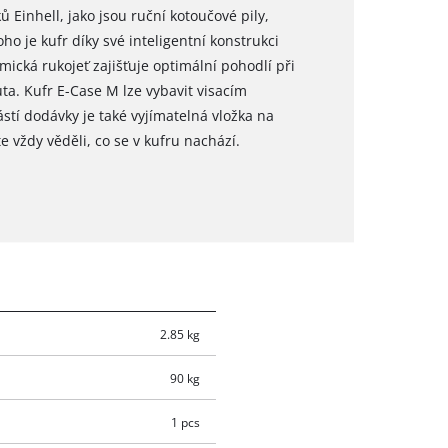
Einhell, jako jsou ruční kotoučové pily,
ho je kufr díky své inteligentní konstrukci
mická rukojeť zajišťuje optimální pohodlí při
ta. Kufr E-Case M lze vybavit visacím
tí dodávky je také vyjímatelná vložka na
 vždy věděli, co se v kufru nachází.
2.85 kg
90 kg
1 pcs