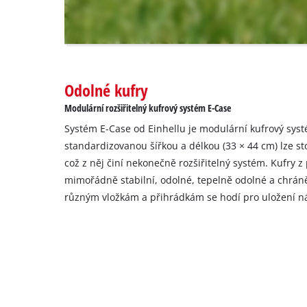
needs
to
setup
the
site
with
Odolné kufry
their
Modulární rozšiřitelný kufrový systém E-Case
CMP
to
Systém E-Case od Einhellu je modulární kufrový syst
add
standardizovanou šířkou a délkou (33 × 44 cm) lze s
this
což z něj činí nekonečně rozšiřitelný systém. Kufry 
content
mimořádně stabilní, odolné, tepelně odolné a chráněn
to
the
různým vložkám a přihrádkám se hodí pro uložení nářa
list
of
technologies
used.
Powered
by
Usercentrics