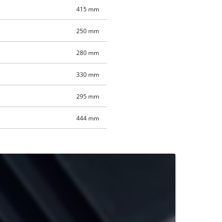
415 mm
250 mm
280 mm
330 mm
295 mm
444 mm