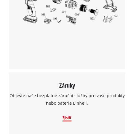
K načtení služby Google Maps
potřebujeme váš souhlas!
This content is not permitted to load due
to trackers that are not disclosed to the
visitor. The website owner needs to setup
the site with their CMP to add this content
to the list of technologies used.
Powered by
Usercentrics Consent
Management Platform
Záruky
Objevte naše bezplatné záruční služby pro vaše produkty
nebo baterie Einhell.
Zjistit