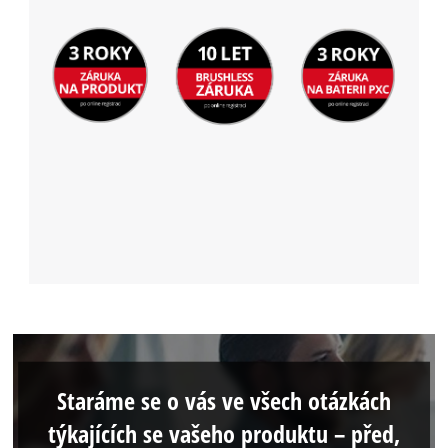
Staráme se o vás ve všech otázkách
týkajících se vašeho produktu – před,