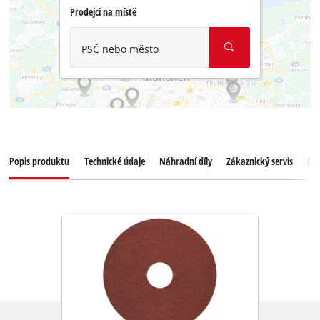
Prodejci na místě
PSČ nebo město
Popis produktu
Technické údaje
Náhradní díly
Zákaznický servis
Re