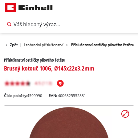
nství
Zpět
Další zahradní příslušenství
|
Příslušenství ostřičky pilového řetězu
Příslušenství ostřičky pilového řetězu
Brusný kotouč 100G, Ø145x22x3.2mm
Číslo položky:
4599990
EAN:
4006825552881