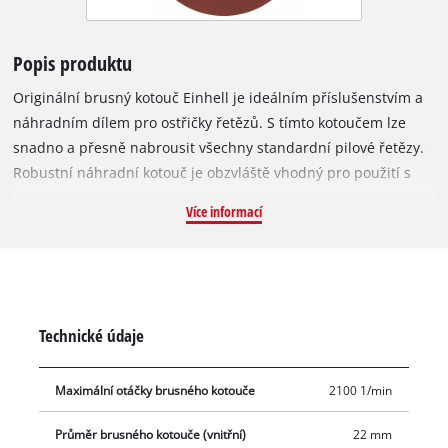
Popis produktu
Originální brusný kotouč Einhell je ideálním příslušenstvím a
náhradním dílem pro ostřičky řetězů. S tímto kotoučem lze
snadno a přesně nabrousit všechny standardní pilové řetězy.
Robustní náhradní kotouč je obzvláště vhodný pro použití s
ostřičkou řetězů Einhell GC-CS 235 E. Má průměr 145 mm,
Více informací
otvor 22 mm a tloušťku 3,2 mm.
Technické údaje
Maximální otáčky brusného kotouče
2100 1/min
Průměr brusného kotouče (vnitřní)
22 mm