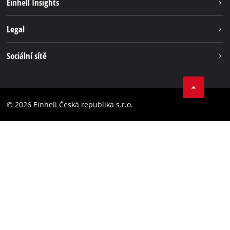
Einhell Insights
Servis
Kariéra
Legal
Systém akumulátorů
Einhell celosvětově
Tiráž
Sociální sítě
Ochrana osobních údajů
Facebook
Dodržování předpisů
YouТube
Prohlášení o přístupnosti
© 2026 Einhell Česká republika s.r.o.
Instagram