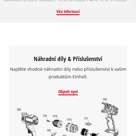
P80 pro hrubší i jemnější broušení. Díky vysokému počtu lamel
Více informací
(62) lze dosáhnout optimálního výsledku broušení, například
při zabrušování svárů, odstraňování rzi z kovu, broušení
nátěrů a laků a broušení kovů. Brusný kotouč je kompatibilní
se všemi běžně dostupnými úhlovými bruskami s obvodovou
rychlostí 80 m/s a lze jej používat až do maximálních 12 250
otáček za minutu.
Náhradní díly & Příslušenství
Najděte vhodné náhradní díly nebo příslušenství k vašim
produktům Einhell.
Objevit nyní