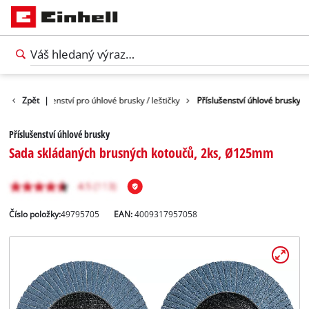
adí
Zpět
Příslušenství pro úhlové brusky / leštičky
|
Příslušenství úhlové brusky
Příslušenství úhlové brusky
Sada skládaných brusných kotoučů, 2ks, Ø125mm
Číslo položky:
49795705
EAN:
4009317957058