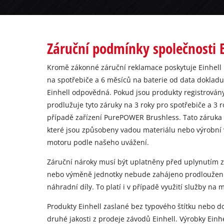
čeština
CS
čeština
English
Záruční podmínky společnosti E
Deutsch
Kromě zákonné záruční reklamace poskytuje Einhell
na spotřebiče a 6 měsíců na baterie od data dokladu
Einhell odpovědná. Pokud jsou produkty registrován
prodlužuje tyto záruky na 3 roky pro spotřebiče a 3 
případě zařízení PurePOWER Brushless. Tato záruka
které jsou způsobeny vadou materiálu nebo výrobní
motoru podle našeho uvážení.
Záruční nároky musí být uplatněny před uplynutím z
nebo výměně jednotky nebude zahájeno prodloužení
náhradní díly. To platí i v případě využití služby na m
Produkty Einhell zaslané bez typového štítku nebo do
druhé jakosti z prodeje závodů Einhell. Výrobky Einh