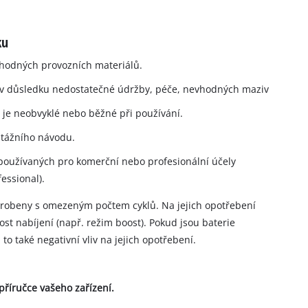
ku
vhodných provozních materiálů.
 v důsledku nedostatečné údržby, péče, nevhodných maziv
 je neobvyklé nebo běžné při používání.
tážního návodu.
 používaných pro komerční nebo profesionální účely
essional).
yrobeny s omezeným počtem cyklů. Na jejich opotřebení
lost nabíjení (např. režim boost). Pokud jsou baterie
o také negativní vliv na jejich opotřebení.
říručce vašeho zařízení.