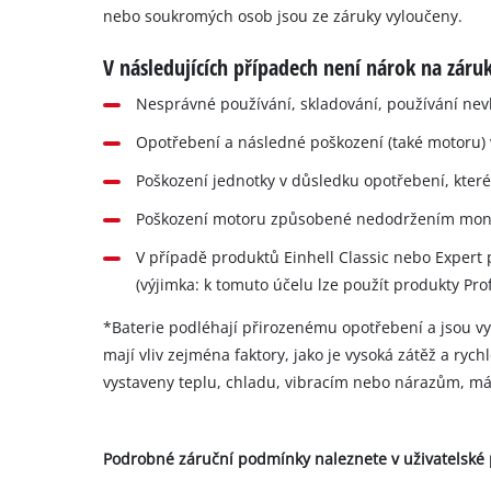
nebo soukromých osob jsou ze záruky vyloučeny.
V následujících případech není nárok na záru
Nesprávné používání, skladování, používání ne
Opotřebení a následné poškození (také motoru)
Poškození jednotky v důsledku opotřebení, které
Poškození motoru způsobené nedodržením mon
V případě produktů Einhell Classic nebo Expert
(výjimka: k tomuto účelu lze použít produkty Prof
*Baterie podléhají přirozenému opotřebení a jsou v
mají vliv zejména faktory, jako je vysoká zátěž a rych
vystaveny teplu, chladu, vibracím nebo nárazům, má t
Podrobné záruční podmínky naleznete v uživatelské p