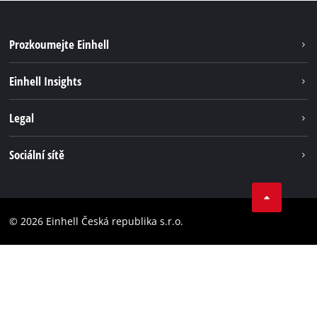
Prozkoumejte Einhell
Udržitelnost
Einhell Insights
Servis
Kariéra
Legal
Systém akumulátorů
Einhell celosvětově
Tiráž
Sociální sítě
Ochrana osobních údajů
Facebook
Dodržování předpisů
YouТube
Prohlášení o přístupnosti
© 2026 Einhell Česká republika s.r.o.
Instagram