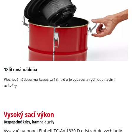
18litrová nádoba
Plechová nádoba má kapacitu 18 litrů a je vybavena rychloupínacími
uzávěry.
Vysoký sací výkon
K načtení služby Google Maps
Bezpopelné krby, kamna a grily
potřebujeme váš souhlas!
Vysavač na popel Einhell TC-AV 1830 D odstraňuje vychladlý