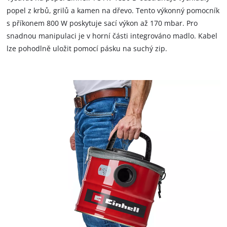
This content is not permitted to load due
popel z krbů, grilů a kamen na dřevo. Tento výkonný pomocník
to trackers that are not disclosed to the
s příkonem 800 W poskytuje sací výkon až 170 mbar. Pro
visitor. The website owner needs to setup
snadnou manipulaci je v horní části integrováno madlo. Kabel
the site with their CMP to add this content
lze pohodlně uložit pomocí pásku na suchý zip.
to the list of technologies used.
Powered by
Usercentrics Consent
Management Platform