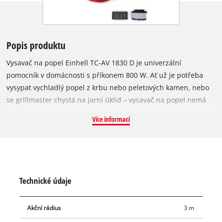
Popis produktu
Vysavač na popel Einhell TC-AV 1830 D je univerzální
pomocník v domácnosti s příkonem 800 W. Ať už je potřeba
vysypat vychladlý popel z krbu nebo peletových kamen, nebo
se grillmaster chystá na jarní úklid – vysavač na popel nemá
žádné limity. 18litrová sběrná nádoba navíc prokazuje svoji
Více informací
výdrž i při delším používání. Maximální sací výkon činí 170
mbar. Praktické madlo umožňuje snadný transport. Díky 1 m
dlouhé sací hadici (Ø 36 mm) lze pohodlně vyčistit každý kout.
Díky skládanému filtru nemají jemný prach ani popelový prach
šanci. Další předfiltr zajišťuje ještě lepší filtraci a zároveň
Technické údaje
brání rychlému zanášení skládaného filtru. Nádobu na popel
lze snadno vyprázdnit pomocí rychloupínacích uzávěrů.
Akční rádius
3 m
Napájecí kabel se jednoduše a přehledně uloží pomocí pásku