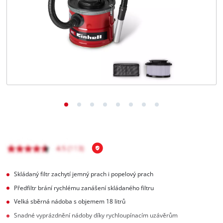
čeština
CS
čeština
English
Deutsch
Skládaný filtr zachytí jemný prach i popelový prach
Předfiltr brání rychlému zanášení skládaného filtru
Velká sběrná nádoba s objemem 18 litrů
Snadné vyprázdnění nádoby díky rychloupínacím uzávěrům