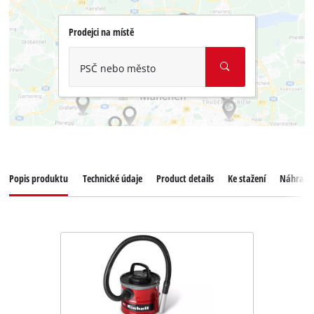
Prodejci na místě
PSČ nebo město
Popis produktu
Technické údaje
Product details
Ke stažení
Náhradní