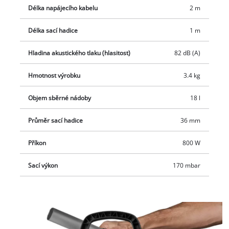
na suchý zip. Funkce foukání je dostupná po připojení hadice
Délka napájecího kabelu
2 m
na výstup vzduchu. Součástí balení je kovem zesílená sací
hadice a hliníková sací trubka.
Délka sací hadice
1 m
Hladina akustického tlaku (hlasitost)
82 dB (A)
Hmotnost výrobku
3.4 kg
Objem sběrné nádoby
18 l
Průměr sací hadice
36 mm
Příkon
800 W
Sací výkon
170 mbar