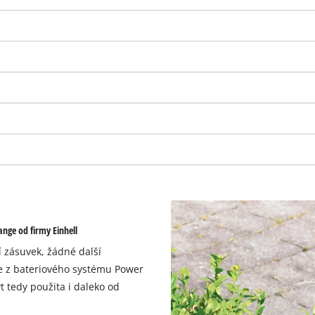
ge od firmy Einhell
K načtení služby Google Maps
í zásuvek, žádné další
potřebujeme váš souhlas!
e z bateriového systému Power
 tedy použita i daleko od
This content is not permitted to load due
to trackers that are not disclosed to the