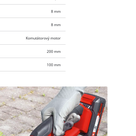
8 mm
8 mm
Komutátorový motor
200 mm
100 mm