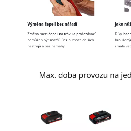
Výměna čepelí bez nářadí
Jako nů
Změna mezi čepelí na trávu a prořezávací
Díky las
nemůžen být snazší. Bez nutnosti dalších
broušeným
nástrojů a bez námahy.
i malé vě