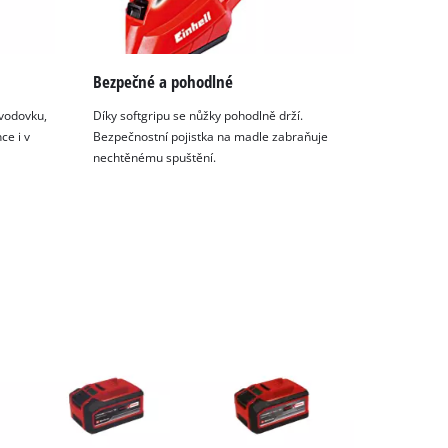
Bezpečné a pohodlné
evodovku,
Díky softgripu se nůžky pohodlně drží.
ce i v
Bezpečnostní pojistka na madle zabraňuje
nechtěnému spuštění.