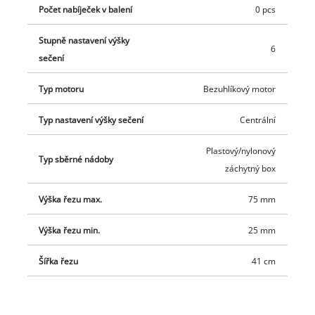
Počet nabíječek v balení
0 pcs
Stupně nastavení výšky
6
sečení
Typ motoru
Bezuhlíkový motor
Typ nastavení výšky sečení
Centrální
Plastový/nylonový
Typ sběrné nádoby
záchytný box
Výška řezu max.
75 mm
Výška řezu min.
25 mm
Šířka řezu
41 cm