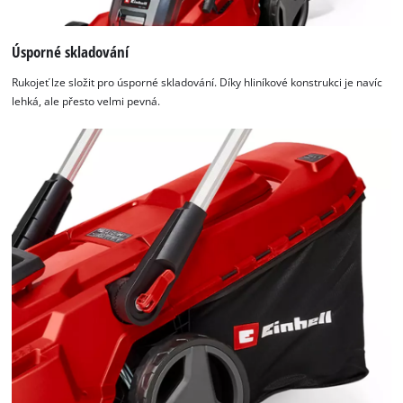
Úsporné skladování
Rukojeť lze složit pro úsporné skladování. Díky hliníkové konstrukci je navíc
lehká, ale přesto velmi pevná.
K načtení služby Google Maps
potřebujeme váš souhlas!
This content is not permitted to load due
to trackers that are not disclosed to the
visitor. The website owner needs to setup