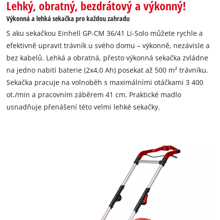
Lehký, obratný, bezdrátový a výkonný!
Výkonná a lehká sekačka pro každou zahradu
S aku sekačkou Einhell GP-CM 36/41 Li-Solo můžete rychle a
efektivně upravit trávník u svého domu – výkonně, nezávisle a
bez kabelů. Lehká a obratná, přesto výkonná sekačka zvládne
na jedno nabití baterie (2x4,0 Ah) posekat až 500 m² trávníku.
Sekačka pracuje na volnoběh s maximálními otáčkami 3 400
ot./min a pracovním záběrem 41 cm. Praktické madlo
usnadňuje přenášení této velmi lehké sekačky.