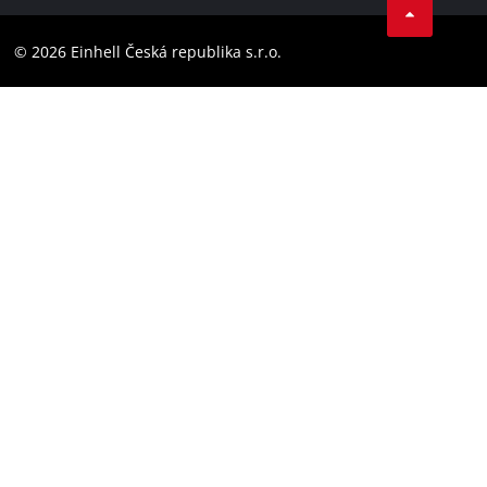
Dodržování předpisů
YouТube
Prohlášení o přístupnosti
© 2026 Einhell Česká republika s.r.o.
Instagram