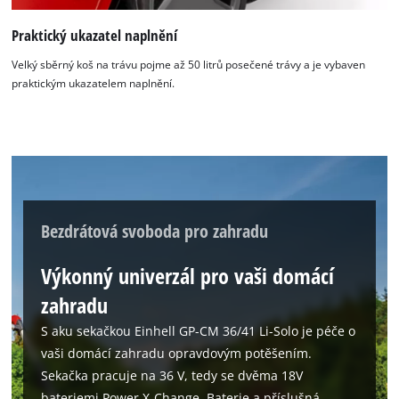
the site with their CMP to add this content
to the list of technologies used.
Praktický ukazatel naplnění
Powered by
Usercentrics Consent
Velký sběrný koš na trávu pojme až 50 litrů posečené trávy a je vybaven
Management Platform
praktickým ukazatelem naplnění.
Bezdrátová svoboda pro zahradu
Výkonný univerzál pro vaši domácí
zahradu
S aku sekačkou Einhell GP-CM 36/41 Li-Solo je péče o
vaši domácí zahradu opravdovým potěšením.
Sekačka pracuje na 36 V, tedy se dvěma 18V
bateriemi Power X-Change. Baterie a příslušná