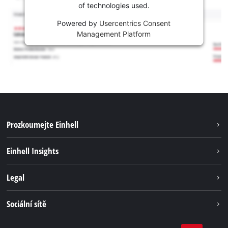
of technologies used.
Powered by
Usercentrics Consent
Management Platform
Prozkoumejte Einhell
Udržitelnost
Einhell Insights
Servis
Kariéra
Legal
Systém akumulátorů
Einhell celosvětově
Tiráž
Sociální sítě
Ochrana osobních údajů
Facebook