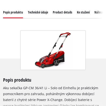
Popis produktu
Technické údaje
Product details
Ke stažení
Náhradní
Popis produktu
Aku sekačka GP-CM 36/41 Li – Solo od Einhellu je praktickým
pomocníkem pro zahradu, poháněným výkonnou dobíjecí
baterií z chytré série Power X-Change. Dobíjecí baterie s
vysoce kvalitními lithium-iontovými články lze kombinovat se