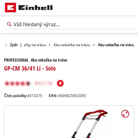
hrada
Zpět
Sekačky na trávu
|
Aku sekačka na trávu
Aku sekačka na trávu
PROFESSIONAL Aku sekačka na trávu
GP-CM 36/41 Li - Solo
Číslo položky:
3413275
EAN:
4006825652093