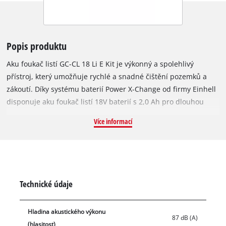
Popis produktu
Aku foukač listí GC-CL 18 Li E Kit je výkonný a spolehlivý
přístroj, který umožňuje rychlé a snadné čištění pozemků a
zákoutí. Díky systému baterií Power X-Change od firmy Einhell
disponuje aku foukač listí 18V baterií s 2,0 Ah pro dlouhou
dobu provozu. Foukač GC-CL 18 Li E Kit má indikátor stavu
Více informací
baterie se třemi LED diodami, na kterém se uživateli
přehledně zobrazuje aktuální stav nabití. Baterie lze kromě
toho použít pro všechny přístroje rodiny Power X-Change.
Součástí dodávky je přídavná rychlonabíječka. Praktická
velikost a nízká hmotnost umožňují pracovat velmi pohodlně a
Technické údaje
nezávisle na elektrické síti. Prostřednictvím elektronické
regulace otáček lze podle potřeby přesně dávkovat foukací
Hladina akustického výkonu
výkon. Díky měkkému úchopu je možné aku foukač listí držet
87 dB (A)
(hlasitost)