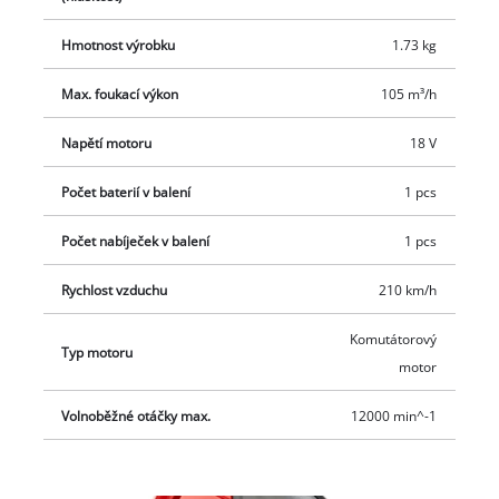
pohodlně a bezpečně, což umožňuje velmi komfortní provoz.
Hmotnost výrobku
1.73 kg
Max. foukací výkon
105 m³/h
Napětí motoru
18 V
Počet baterií v balení
1 pcs
Počet nabíječek v balení
1 pcs
Rychlost vzduchu
210 km/h
Komutátorový
Typ motoru
motor
Volnoběžné otáčky max.
12000 min^-1