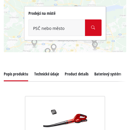
Prodejci na místě
PSČ nebo město
Popis produktu
Technické údaje
Product details
Bateriový systém
K