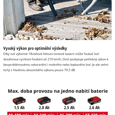
the site with their CMP to add this content
to the list of technologies used.
Powered by
Usercentrics Consent
Management Platform
Vysoký výkon pro optimální výsledky
Díky své výkonné 18voltové lithium-iontové baterii může foukač listí
dosáhnout rychlosti foukání až 210 km/h, čímž poskytuje potřebný výkon k
bezproblémovému odstranění i mokrého nebo lepkavého listí. Je ale velmi
tichý s hladinou akustického výkonu pouze 79,5 dB.