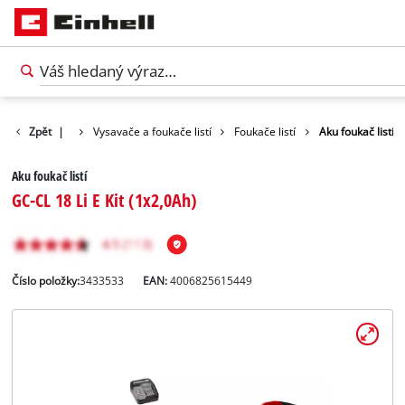
y
Zahrada
Zpět
|
Vysavače a foukače listí
Foukače listí
Aku foukač listí
Aku foukač listí
GC-CL 18 Li E Kit (1x2,0Ah)
Číslo položky:
3433533
EAN:
4006825615449