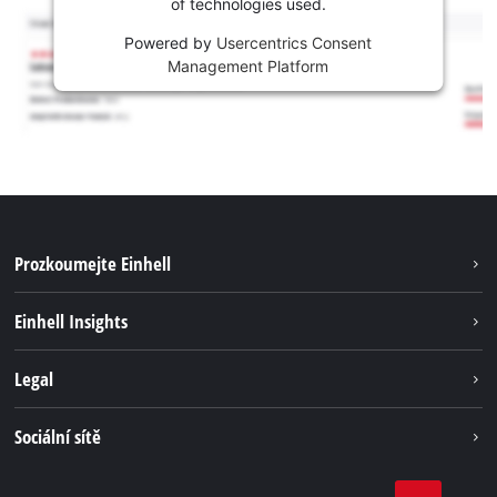
of technologies used.
Powered by
Usercentrics Consent
Management Platform
Prozkoumejte Einhell
Udržitelnost
Einhell Insights
Servis
Kariéra
Legal
Systém akumulátorů
Einhell celosvětově
Tiráž
Sociální sítě
Ochrana osobních údajů
Facebook
Dodržování předpisů