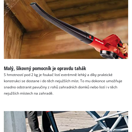
Malý, šikovný pomocník je opravdu tahák
S hmotností pod 2 kg je foukač listí extrémně lehký a díky praktické
konstrukci se dostane i do těch nejužších míst. To mu dokonce umožňuje
snadno odstranit pavučiny z rohů zahradních domků nebo listí i v těch
nejužších místech na zahradě.
K načtení služby Google Maps
potřebujeme váš souhlas!
This content is not permitted to load due
to trackers that are not disclosed to the
visitor. The website owner needs to setup