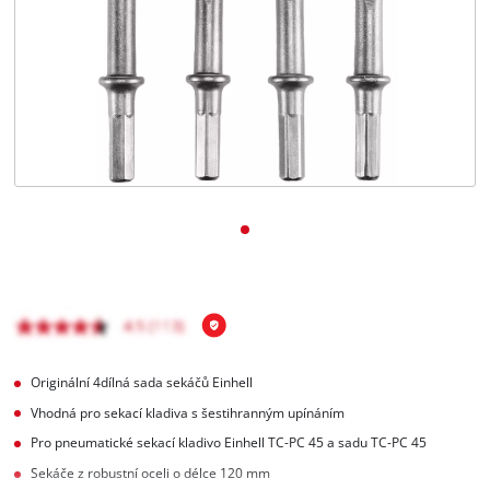
čeština
CS
čeština
English
Deutsch
Originální 4dílná sada sekáčů Einhell
Vhodná pro sekací kladiva s šestihranným upínáním
Pro pneumatické sekací kladivo Einhell TC-PC 45 a sadu TC-PC 45
Sekáče z robustní oceli o délce 120 mm