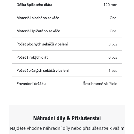
Délka špičatého dláta
120 mm
Materiál plochého sekáče
Ocel
Materiál špičatého sekáče
Ocel
Počet plochých sekáčů v balení
3 pcs
Počet širokých dlát
0 pcs
Počet špičatých sekáčů v balení
1 pcs
Provedení držáku
Šestihranné sklíčidlo
Náhradní díly & Příslušenství
Najděte vhodné náhradní díly nebo příslušenství k vašim