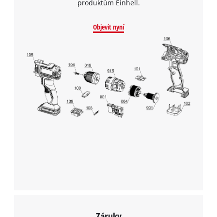
produktům Einhell.
Objevit nyní
K načtení služby Google Maps
potřebujeme váš souhlas!
This content is not permitted to load due
to trackers that are not disclosed to the
visitor. The website owner needs to setup
the site with their CMP to add this content
to the list of technologies used.
Powered by
Usercentrics Consent
Management Platform
Záruky