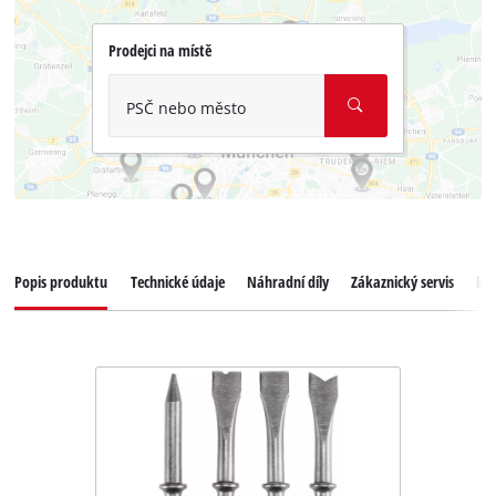
Prodejci na místě
PSČ nebo město
Popis produktu
Technické údaje
Náhradní díly
Zákaznický servis
Re