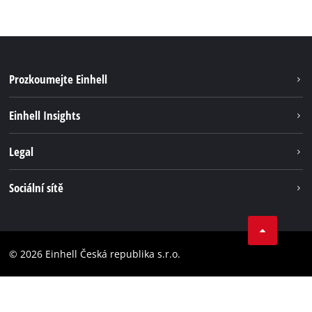
Prozkoumejte Einhell
Udržitelnost
Einhell Insights
Servis
Kariéra
Legal
Systém akumulátorů
Einhell celosvětově
Tiráž
Sociální sítě
Ochrana osobních údajů
Facebook
Dodržování předpisů
YouТube
Prohlášení o přístupnosti
© 2026 Einhell Česká republika s.r.o.
Instagram