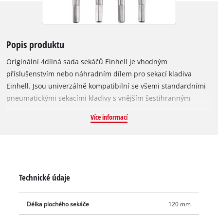
Popis produktu
Originální 4dílná sada sekáčů Einhell je vhodným
příslušenstvím nebo náhradním dílem pro sekací kladiva
Einhell. Jsou univerzálně kompatibilní se všemi standardními
pneumatickými sekacími kladivy s vnějším šestihranným
upínáním, jako jsou pneumatická sekací kladiva Einhell TC-PC
Více informací
45 a sada TC-PC 45. Sada se skládá ze 4 robustních sekáčů z
odolné oceli o délce 120 mm. Obsahuje 3x plochý sekáč pro
větší sekací práce a 1x špičatý sekáč pro přesnější demoliční
práce v domácnosti či garáži.
Technické údaje
Délka plochého sekáče
120 mm