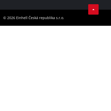
Facebook
Dodržování předpisů
YouТube
Prohlášení o přístupnosti
© 2026 Einhell Česká republika s.r.o.
Instagram