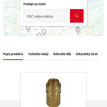
Prodejci na místě
PSČ nebo město
Popis produktu
Technické údaje
Náhradní díly
Zákaznický servis
Re