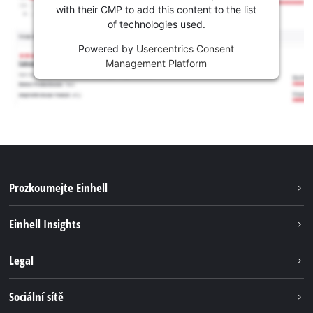
with their CMP to add this content to the list
of technologies used.
Powered by
Usercentrics Consent
Management Platform
Prozkoumejte Einhell
Udržitelnost
Einhell Insights
Servis
Kariéra
Legal
Systém akumulátorů
Einhell celosvětově
Tiráž
Sociální sítě
Ochrana osobních údajů