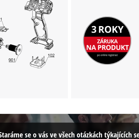
This content is not permitted to load due
to trackers that are not disclosed to the
visitor. The website owner needs to setup
the site with their CMP to add this content
to the list of technologies used.
Powered by
Usercentrics Consent
Management Platform
Staráme se o vás ve všech otázkách týkajících s