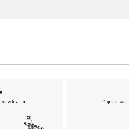
ví
enství k vašim
Objevte naše 
K načtení služby Google Maps
potřebujeme váš souhlas!