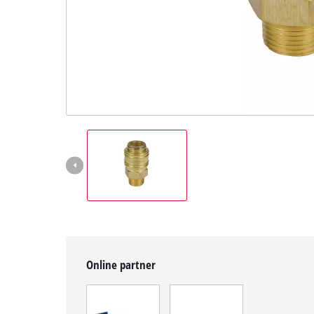
čeština
CS
čeština
English
Deutsch
Online partner