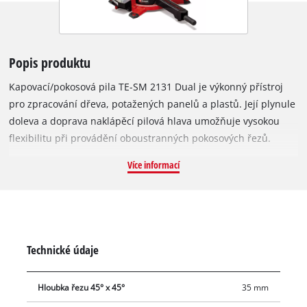
Popis produktu
Kapovací/pokosová pila TE-SM 2131 Dual je výkonný přístroj
pro zpracování dřeva, potažených panelů a plastů. Její plynule
doleva a doprava naklápěcí pilová hlava umožňuje vysokou
flexibilitu při provádění oboustranných pokosových řezů.
Integrovaný laser napájený ze sítě vyznačí čáru řezu, a umožní
Více informací
tak rychlé, přesné přiložení obrobku. Vysoce kvalitní otočný
stůl kapovací/pokosové pily TE-SM 2131 Dual má přesné
nastavení úhlu pro šikmé řezy, které lze plynule regulovat
pomocí rukojeti a zafixovat v různých polohách. Integrovaná
funkce potahu umožňuje řezání obzvláště širokých obrobků.
Technické údaje
Pracovní podpěry X-Tend s ergonomickou obsluhou jednou
rukou, upínací zařízení pro bezpečné upevnění obrobku a
Hloubka řezu 45° x 45°
35 mm
doraz pro obrobek s kolejnicemi posuvnými vlevo a vpravo