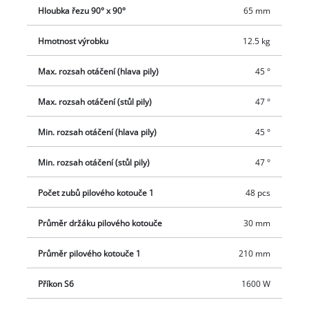
umožňují bezpečné a přesné řezání. Bez problémů lze
Hloubka řezu 90° x 90°
65 mm
provádět snadné a přesné sériové řezy díky integrovanému
koncovému dorazu. Integrované LED světlo neustále poskytuje
Hmotnost výrobku
12.5 kg
optimální osvětlení obrobku, zatímco pozvolný start zajišťuje
pohodlné a šetrné uvedení do provozu. Vysoce kvalitní přesný
Max. rozsah otáčení (hlava pily)
45 °
pilový kotouč z tvrdokovu zajišťuje výkonné řezání a čisté řezy.
Max. rozsah otáčení (stůl pily)
47 °
Vak na sběr třísek zajišťuje čistotu na pracovišti. Přívodní kabel
lze zároveň pohodlně a bezpečně navinout na integrovaný
Min. rozsah otáčení (hlava pily)
45 °
kabelový držák. Pro snadnou a bezpečnou mobilitu je k
dispozici přepravní zabezpečení.
Min. rozsah otáčení (stůl pily)
47 °
Počet zubů pilového kotouče 1
48 pcs
Průměr držáku pilového kotouče
30 mm
Průměr pilového kotouče 1
210 mm
Příkon S6
1600 W