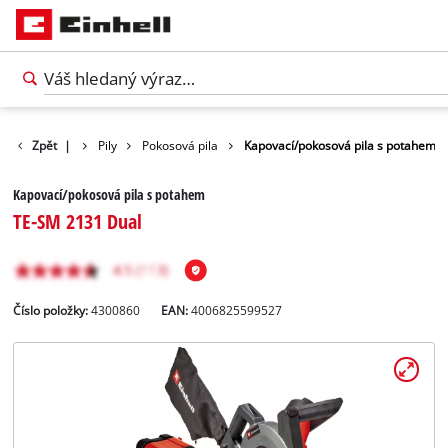
mácí kutilství
Zpět
|
Pily
Pokosová pila
Kapovací/pokosová pila s potahem
Kapovací/pokosová pila s potahem
TE-SM 2131 Dual
Číslo položky:
4300860
EAN:
4006825599527