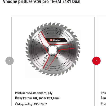
Vhodné příslušenství pro TE-SM 2131 Dual
Příslušenství stacionární pily
Přís
K načtení služby Google Maps
Řezný kotouč 40T, Ø210x30x1,8mm
Řez
potřebujeme váš souhlas!
Číslo položky: 49587852
Čís