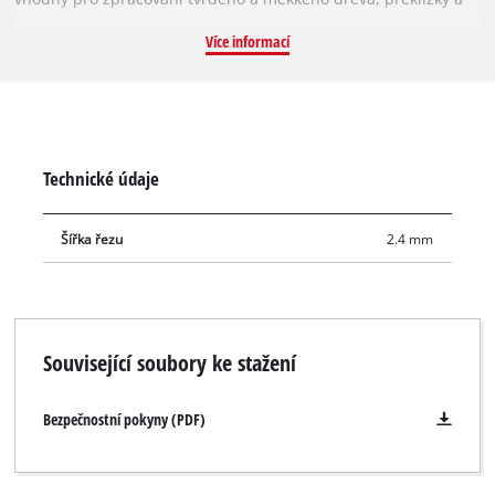
materiálů podobných dřevu. Díky pružinově nastaveným
Více informací
zubům se pilový kotouč rychle zakusuje do materiálu a
zajišťuje tak rovnoměrný a efektivní řez. Lze jej použít s
akumulátorovou pokosovou pilou s posuvem Einhell TE-SM
36/210 Li, akumulátorovou pokosovou pilou TE-MS 18/210 Li,
pokosovými pilami s posuvem TE-SM 2131 Dual, TC-SM 2131/2
Technické údaje
Dual a pokosovou pilou TC-MS 2112. Je také kompatibilní s
akumulátorovou stolní pilou Einhell TE-TS 36/210 Li a stolní
Šířka řezu
2.4 mm
pilou Einhell TC-TS 210.
Související soubory ke stažení
Bezpečnostní pokyny (PDF)