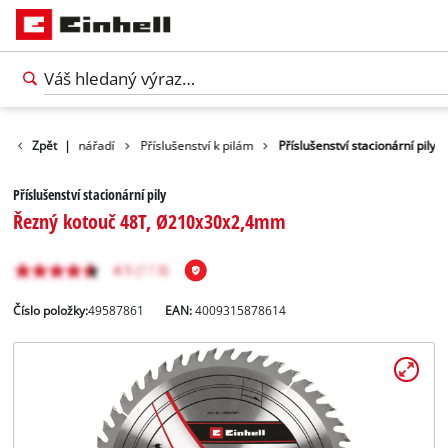
Příslušenství nářadí
Zpět
|
Příslušenství k pilám
Příslušenství stacionární pily
Příslušenství stacionární pily
Řezný kotouč 48T, Ø210x30x2,4mm
Číslo položky:
49587861
EAN:
4009315878614