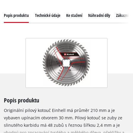
Popis produktu
Technické údaje
Ke stažení
Náhradní díly
Zákaznický
Popis produktu
Originální pilový kotouč Einhell má průměr 210 mm a je
vybaven upínacím otvorem 30 mm. Pilový kotouč se zuby ze
slinutého karbidu má 48 zubů s řeznou šířkou 2,4 mm a je
vhodný pro zpracování tvrdého a měkkého dřeva, překližky a