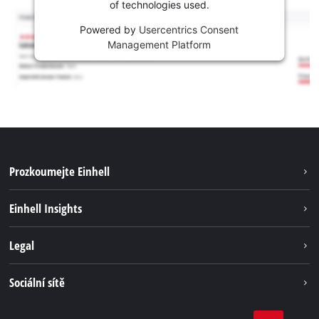
of technologies used.
Powered by
Usercentrics Consent
Management Platform
Prozkoumejte Einhell
Udržitelnost
Einhell Insights
Servis
Kariéra
Legal
Systém akumulátorů
Einhell celosvětově
Tiráž
Sociální sítě
Ochrana osobních údajů
Facebook