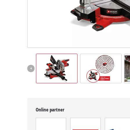
čeština
CS
čeština
English
Deutsch
Online partner