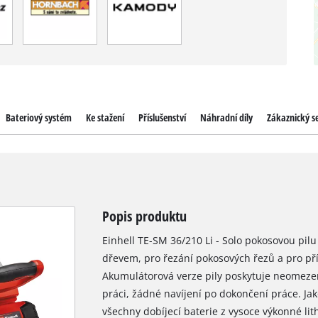
Bateriový systém
Ke stažení
Příslušenství
Náhradní díly
Zákaznický se
Popis produktu
Einhell TE-SM 36/210 Li - Solo pokosovou pilu
dřevem, pro řezání pokosových řezů a pro př
Akumulátorová verze pily poskytuje neomezen
práci, žádné navíjení po dokončení práce. Ja
všechny dobíjecí baterie z vysoce výkonné lit