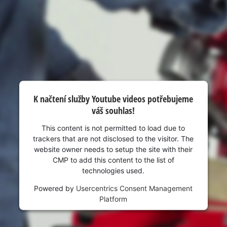
visitor. The website owner needs to setup
the site with their CMP to add this content
to the list of technologies used.
Powered by
Usercentrics Consent
Management Platform
K načtení služby Youtube videos potřebujeme
váš souhlas!
This content is not permitted to load due to
trackers that are not disclosed to the visitor. The
website owner needs to setup the site with their
CMP to add this content to the list of
technologies used.
Powered by
Usercentrics Consent Management
Platform