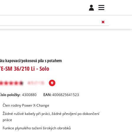
ku kapovací/pokosová pila s potahem
TE-SM 36/210 Li - Solo
íslo položky:
4300880
EAN:
4006825641523
Člen rodiny Power X-Change
Žádné rušivé kabely při práci, žádné převíjení po dokončení
práce
Funkce plynulého tažení širokých obrobků