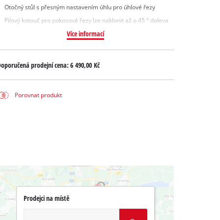
Otočný stůl s přesným nastavením úhlu pro úhlové řezy
Pilový kotouč pro pokosové řezy lze naklonit až o 45 ° doleva
Více informací
oporučená prodejní cena:
6 490,00 Kč
Porovnat produkt
Prodejci na místě