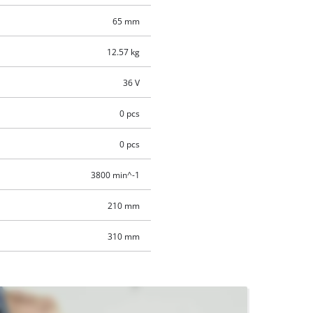
65 mm
12.57 kg
36 V
0 pcs
0 pcs
3800 min^-1
210 mm
310 mm