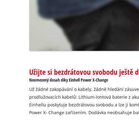
the
visitor.
The
website
owner
needs
to
setup
the
site
with
Užijte si bezdrátovou svobodu ještě 
their
Neomezený dosah díky Einhell Power X-Change
CMP
to
Už žádné zakopávání o kabely, žádné hledání zásuv
add
prodlužovacích kabelů: Lithium-iontová baterie z a
this
Einhellu poskytuje bezdrátovou svobodu a lze ji kom
content
Power X- Change zařízením. Dodávka neobsahuje bate
to
the
list
of