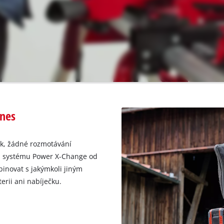
dnes
ek, žádné rozmotávání
ku systému Power X-Change od
binovat s jakýmkoli jiným
rii ani nabíječku.