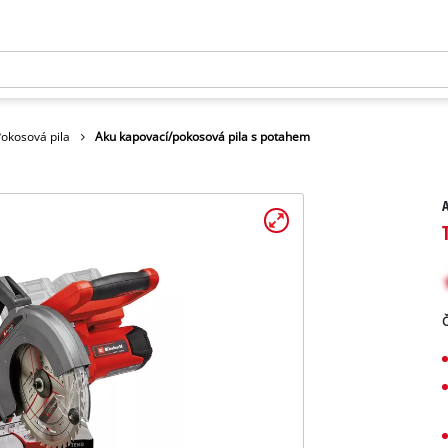
okosová pila
Aku kapovací/pokosová pila s potahem
A
Č