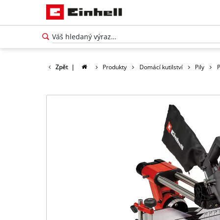
Zpět
|
Produkty
Domácí kutilství
Pily
P