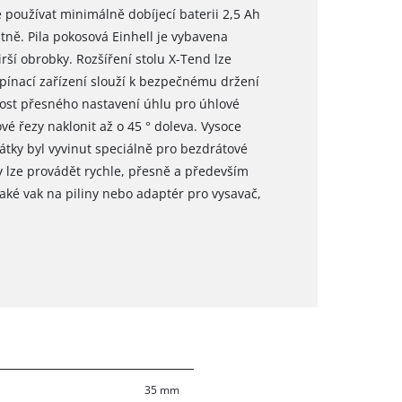
používat minimálně dobíjecí baterii 2,5 Ah
atně. Pila pokosová Einhell je vybavena
rší obrobky. Rozšíření stolu X-Tend lze
Upínací zařízení slouží k bezpečnému držení
ost přesného nastavení úhlu pro úhlové
vé řezy naklonit až o 45 ° doleva. Vysoce
látky byl vyvinut speciálně pro bezdrátové
ezy lze provádět rychle, přesně a především
ké vak na piliny nebo adaptér pro vysavač,
35 mm