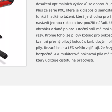
dosažení optimálních výsledků se doporučuje 
Plus ze série PXC, která je k dispozici samost
funkcí hladkého tažení, která je vhodná pro ši
nastavit jednou rukou a bez použití nářadí. 
obrobku v dané poloze. Otočný stůl má možn
řezy. Kromě toho lze pilový kotouč pro pokoso
kvalitní přesný pilový kotouč s karbidovými p
pily. Řezací laser a LED světlo zajišťují, že ř
bezpečně. Akumulátorová pokosová pila má ta
který udržuje čistotu na pracovišti.