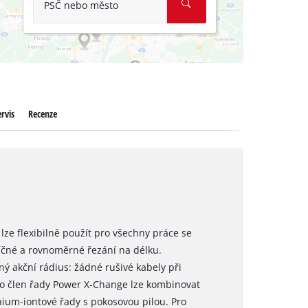
PSČ nebo město
rvis
Recenze
 lze flexibilně použít pro všechny práce se
íčné a rovnoměrné řezání na délku.
ý akční rádius: žádné rušivé kabely při
ko člen řady Power X-Change lze kombinovat
hium-iontové řady s pokosovou pilou. Pro