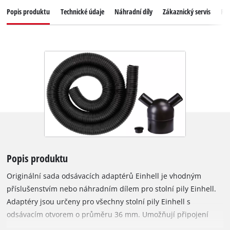
Popis produktu
Technické údaje
Náhradní díly
Zákaznický servis
Re
Popis produktu
Originální sada odsávacích adaptérů Einhell je vhodným
příslušenstvím nebo náhradním dílem pro stolní pily Einhell.
Adaptéry jsou určeny pro všechny stolní pily Einhell s
odsávacím otvorem o průměru 36 mm. Umožňují připojení
odsávacích systémů s průměrem hadice až 100 mm. Součástí