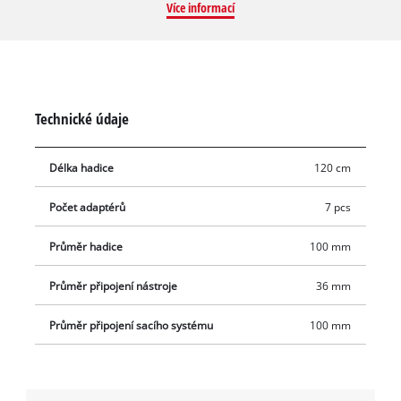
Více informací
sady je praktická prodlužovací hadice z pružného plastu o
délce 1,2 m a maximálním průměru 100 mm.
Technické údaje
Délka hadice
120 cm
Počet adaptérů
7 pcs
Průměr hadice
100 mm
Průměr připojení nástroje
36 mm
Průměr připojení sacího systému
100 mm