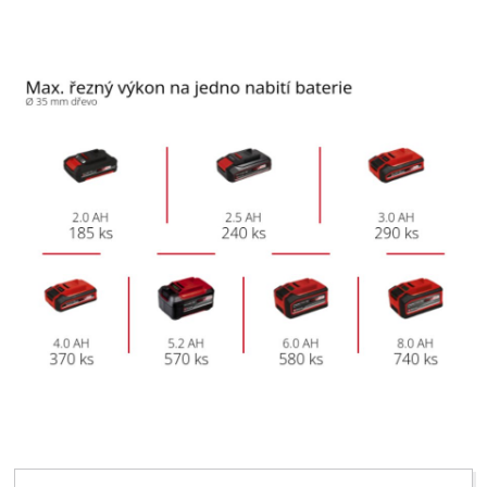
to trackers that are not disclosed to the
visitor. The website owner needs to setup
the site with their CMP to add this content
to the list of technologies used.
Powered by
Usercentrics Consent
Management Platform