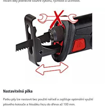
řezání díky jedinečné souhře výkonu, rychlosti a účinnosti.
K načtení služby Google Maps
Nastavitelná pilka
potřebujeme váš souhlas!
Patku pily lze nastavit bez použití nářadí a zajišťuje optimální využití
This content is not permitted to load due
pilového kotouče a hloubku řezu do dřeva až 100 mm.