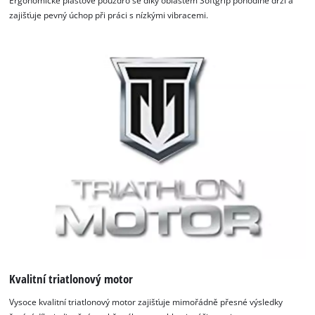
Ergonomické plastové pouzdro se díky oblastem Softgrip pohodlně drží a
zajišťuje pevný úchop při práci s nízkými vibracemi.
Kvalitní triatlonový motor
Vysoce kvalitní triatlonový motor zajišťuje mimořádně přesné výsledky