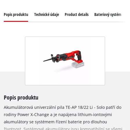
Popis produktu
Technické údaje
Product details
Bateriový systém
K
Popis produktu
Akumulátorová univerzální pila TE-AP 18/22 Li - Solo patří do
rodiny Power X-Change a je napájena lithium-iontovými
akumulátory se systémem řízení baterie pro dlouhou
životnost. Systémové akumulátory jsou kompatibilní se všemi