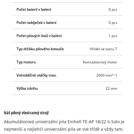
Počet baterií v balení
0 pcs
Počet nabíječek v balení
0 pcs
Počet pilových listů v balení
1 pcs
Typ držáku pilového kotouče
Hřídel ve tvaru T
Typ motoru
Komutátorový motor
Volnoběžné otáčky max.
2600 min^-1
Výška zdvihu
22 mm
Náš pilový všestranný stroj!
Akumulátorová univerzální pila Einhell TE-AP 18/22 li-Solo je
nejmenší a nejlehčí univerzální pila ve své třídě a vždy tam,