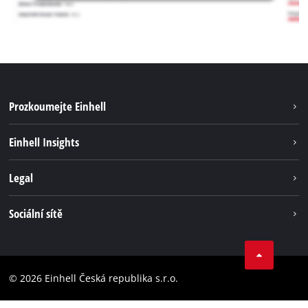
Prozkoumejte Einhell
Udržitelnost
Einhell Insights
Servis
Kariéra
Legal
Systém akumulátorů
Einhell celosvětově
Tiráž
Sociální sítě
Ochrana osobních údajů
Facebook
Dodržování předpisů
YouТube
Prohlášení o přístupnosti
© 2026 Einhell Česká republika s.r.o.
Instagram