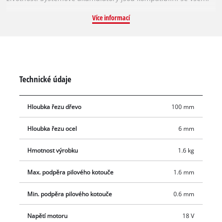
nástroji z řady Power X-Change. Podložka, kterou lze nastavit
Více informací
bez použití nářadí, zajišťuje optimální využití pilového
kotouče, který stejně tak nevyžaduje žádné nářadí pro
výměnu. Tato univerzální pila je vybavena ergonomickou
rukojetí Softgrip a příjemně a bezpečně se drží. Pro ochranu
krytu jsou navíc k dispozici přídavné pryžové podpěry. Dodává
Technické údaje
se bez akumulátoru a nabíječky. Ty jsou k dispozici
samostatně.
Hloubka řezu dřevo
100 mm
Hloubka řezu ocel
6 mm
Hmotnost výrobku
1.6 kg
Max. podpěra pilového kotouče
1.6 mm
Min. podpěra pilového kotouče
0.6 mm
Napětí motoru
18 V