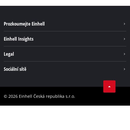
Prozkoumejte Einhell
Udržitelnost
Einhell Insights
Servis
Kariéra
Legal
Systém akumulátorů
Einhell celosvětově
Tiráž
Sociální sítě
Ochrana osobních údajů
Facebook
Dodržování předpisů
YouТube
Prohlášení o přístupnosti
© 2026 Einhell Česká republika s.r.o.
Instagram