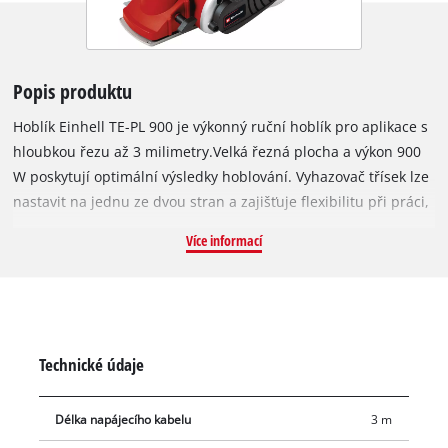
Popis produktu
Hoblík Einhell TE-PL 900 je výkonný ruční hoblík pro aplikace s
hloubkou řezu až 3 milimetry.Velká řezná plocha a výkon 900
W poskytují optimální výsledky hoblování. Vyhazovač třísek lze
nastavit na jednu ze dvou stran a zajišťuje flexibilitu při práci,
zatímco pevné hliníkové plochy poskytují přesné výsledky.
Více informací
Hoblovací plocha má navíc tři drážky ve tvaru písmene V pro
snadné srážení hran. Automatická parkovací patka chrání jak
obrobky, tak hoblovací nůž. Ergonomická rukojeť zajišťuje
pevné a bezpečné držení pro snadnou práci i při dlouhých
pracovních sezeních a měkká rukojeť zajišťuje pohodlnou
Technické údaje
manipulaci. K dispozici je kabelová spona, která umožňuje
snadné zabezpečení kabelu při navíjení. Pro rychlou výměnu
Délka napájecího kabelu
3 m
nože je přímo na nástroji místo pro uložení příslušenství.