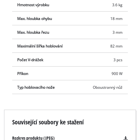
Součástí dodávky je paralelní doraz pro přesné
Hmotnost výrobku
3.6 kg
hoblování,hloubkový doraz pro hoblování do hloubky a
hoblovací nůž TCT (oboustranný nůž).
Max. hloubka ohybu
18 mm
Max. hloubka řezu
3 mm
Maximální šířka hoblování
82 mm
Počet V-drážek
3 pcs
Příkon
900 W
Typ hoblovacího nože
Oboustranný nůž
Související soubory ke stažení
Rozkres produktu (JPEG)