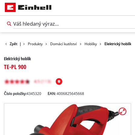
Zpět
|
Produkty
Domácí kutilství
Hoblíky
Elektrický hoblík
Elektrický hoblík
TE-PL 900
Číslo položky:
4345320
EAN:
4006825645668