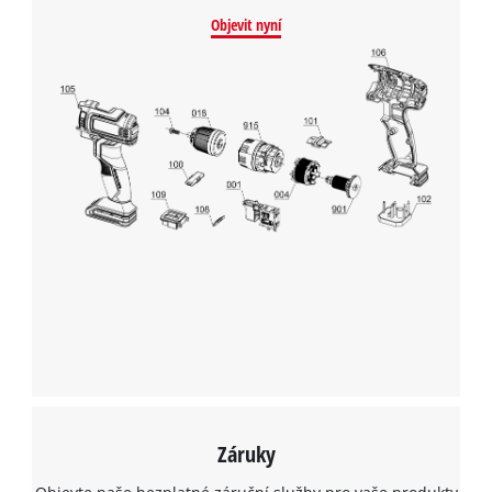
This content is not permitted to load due
Objevit nyní
to trackers that are not disclosed to the
visitor. The website owner needs to setup
the site with their CMP to add this content
to the list of technologies used.
Powered by
Usercentrics Consent
Management Platform
Záruky