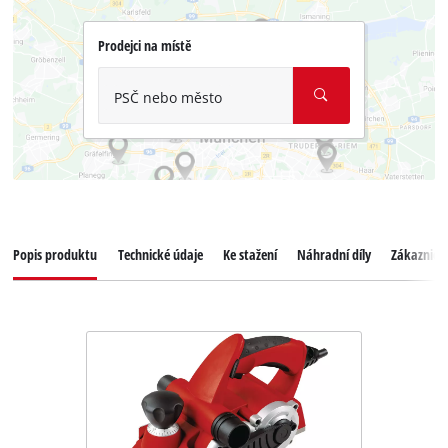
Prodejci na místě
PSČ nebo město
Popis produktu
Technické údaje
Ke stažení
Náhradní díly
Zákaznický